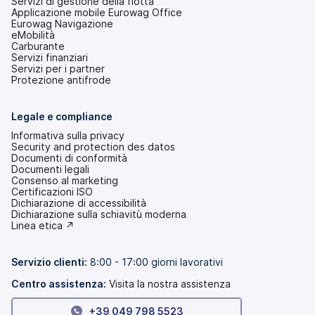
Servizi di gestione della flotta
Applicazione mobile Eurowag Office
Eurowag Navigazione
eMobilità
Carburante
Servizi finanziari
Servizi per i partner
Protezione antifrode
Legale e compliance
Informativa sulla privacy
Security and protection des datos
Documenti di conformità
Documenti legali
Consenso al marketing
Certificazioni ISO
Dichiarazione di accessibilità
(si
Dichiarazione sulla schiavitù moderna
apre
(si
Linea etica ↗
in
apre
una
in
nuova
una
Servizio clienti:
8:00 - 17:00 giorni lavorativi
scheda)
nuova
scheda)
Centro assistenza:
Visita la nostra assistenza
+39 049 798 5523