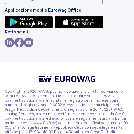
Applicazione mobile Eurowag Office
(si
(si
Reti sociali
apre
apre
in
in
(si
(si
(si
una
una
apre
apre
apre
nuova
nuova
in
in
in
scheda)
scheda)
una
una
una
nuova
nuova
nuova
scheda)
scheda)
scheda)
Copyright © 2026, W.A.G. payment solutions, a.s. Tutti i servizi sono
forniti da W.A.G. payment solutions, a.s. e dalle sue filiali. W.A.G.
payment solutions, a.s. è iscritta nel registro delle imprese con il
numero di registrazione. B 6882 presso il tribunale municipale di
Praga, Repubblica Ceca (numero di registrazione 26415623). W.A.G.
Issuing Services, a.s. è una società interamente controllata da W.A.G.
payment solutions, a.s. ed è autorizzata e regolamentata dalla Banca
nazionale ceca (www.CNB.cz) con il numero identificativo (numero ID):
050 21 910, registrata nella Repubblica Ceca con sede legale in Na
Vítězné pláni 1719/4 140 00 Praga 4 Repubblica Ceca. Tutti i diritti