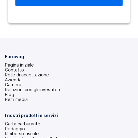
Eurowag
Pagina iniziale
Contatto
Rete di accettazione
Azienda
Carriera
Relazioni con gli investitori
(si
Blog
apre
Per i media
in
una
nuova
I nostri prodotti e servizi
scheda)
Carta carburante
Pedaggio
Rimborso fiscale