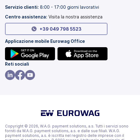
una
in
nuova
una
Servizio clienti:
8:00 - 17:00 giorni lavorativi
scheda)
nuova
scheda)
Centro assistenza:
Visita la nostra assistenza
+39 049 798 5523
Applicazione mobile Eurowag Office
(si
(si
Reti sociali
apre
apre
in
in
(si
(si
(si
una
una
apre
apre
apre
nuova
nuova
in
in
in
scheda)
scheda)
una
una
una
nuova
nuova
nuova
scheda)
scheda)
scheda)
Copyright © 2026, W.A.G. payment solutions, a.s. Tutti i servizi sono
forniti da W.A.G. payment solutions, a.s. e dalle sue filiali. W.A.G.
payment solutions, a.s. è iscritta nel registro delle imprese con il