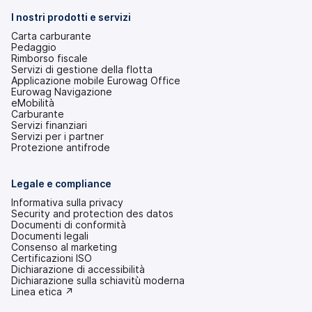
una
nuova
I nostri prodotti e servizi
scheda)
Carta carburante
Pedaggio
Rimborso fiscale
Servizi di gestione della flotta
Applicazione mobile Eurowag Office
Eurowag Navigazione
eMobilità
Carburante
Servizi finanziari
Servizi per i partner
Protezione antifrode
Legale e compliance
Informativa sulla privacy
Security and protection des datos
Documenti di conformità
Documenti legali
Consenso al marketing
Certificazioni ISO
Dichiarazione di accessibilità
(si
Dichiarazione sulla schiavitù moderna
apre
(si
Linea etica ↗
in
apre