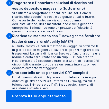
Progettare e finanziare soluzioni di ricarica nel
1
vostro deposito o magazzino (tutto in uno)
Vi aiutiamo a progettare e finanziare una soluzione di
ricarica che soddisfi le vostre esigenze attuali e future.
Come parte del nostro servizio, ci occupiamo
dell'installazione, della manutenzione e della gestione
energetica. I clienti ricevono un prezzo dell'elettricità
garantito e stabile, senza altri costi.
Ricaricatevi man mano con Eurowag come fornitore
2
leader di servizi di eMobility (eMSP)
Quando i vostri veicoli si mettono in viaggio, vi offriamo la
migliore rete, le migliori ubicazioni e i prezzi migliori e più
trasparenti. La carta di ricarica Eurowag funziona come una
normale carta carburante con un chip RFID con credito
incorporato e dà accesso a tutte le stazioni di ricarica CRT
disponibili, garantendo operazioni senza interruzioni ed
economicamente vantaggiose.
Uno sportello unico per servizi CRT completi
3
I nostri servizi di eMobility sono completamente integrati
con tutti gli altri servizi CRT offerti da Eurowag, tra cui la
telematica, il rimborso dell'IVA, il pedaggio, i servizi di
assistenza stradale, ecc.
Prenota il tuo appuntamento