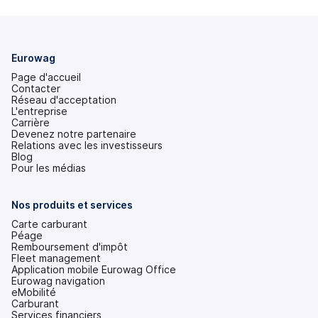
Eurowag
Page d'accueil
Contacter
Réseau d'acceptation
L'entreprise
Carrière
Devenez notre partenaire
Relations avec les investisseurs
(s'ouvre
Blog
dans
Pour les médias
un
nouvel
onglet)
Nos produits et services
Carte carburant
Péage
Remboursement d'impôt
Fleet management
Application mobile Eurowag Office
Eurowag navigation
eMobilité
Carburant
Services financiers