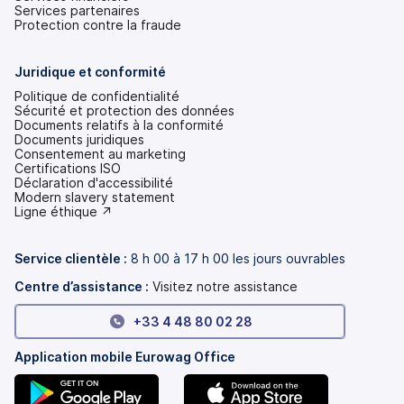
Services partenaires
Protection contre la fraude
Juridique et conformité
Politique de confidentialité
Sécurité et protection des données
Documents relatifs à la conformité
Documents juridiques
Consentement au marketing
Certifications ISO
Déclaration d'accessibilité
(s'ouvre
Modern slavery statement
dans
(s'ouvre
Ligne éthique ↗
un
dans
nouvel
un
onglet)
nouvel
Service clientèle :
8 h 00 à 17 h 00 les jours ouvrables
onglet)
Centre d’assistance :
Visitez notre assistance
+33 4 48 80 02 28
Application mobile Eurowag Office