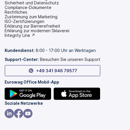
Sicherheit und Datenschutz
Compliance-Dokumente
Rechtliches
Zustimmung zum Marketing
ISO-Zertifizierungen
Erklärung zur Barrierefreiheit
(wird
Erklärung zur modernen Sklaverei
in
(wird
Integrity Line ↗
einem
in
neuen
einem
Tab
neuen
Kundendienst
:
8:00 - 17:00 Uhr an Werktagen
geöffnet)
Tab
geöffnet)
Support-Center:
Besuchen Sie unseren Support
+49 341 946 79577
Eurowag Office Mobil-App
(wird
(wird
Soziale Netzwerke
in
in
einem
einem
(wird
(wird
(wird
neuen
neuen
in
in
in