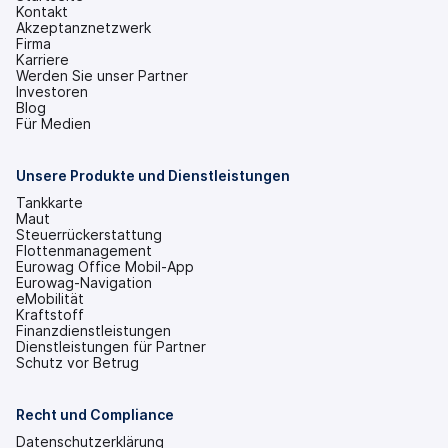
Kontakt
Akzeptanznetzwerk
Firma
Karriere
Werden Sie unser Partner
Investoren
(wird
Blog
in
Für Medien
einem
neuen
Tab
Unsere Produkte und Dienstleistungen
geöffnet)
Tankkarte
Maut
Steuerrückerstattung
Flottenmanagement
Eurowag Office Mobil-App
Eurowag-Navigation
eMobilität
Kraftstoff
Finanzdienstleistungen
Dienstleistungen für Partner
Schutz vor Betrug
Recht und Compliance
Datenschutzerklärung