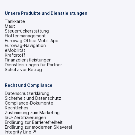
einem
neuen
Tab
Unsere Produkte und Dienstleistungen
geöffnet)
Tankkarte
Maut
Steuerrückerstattung
Flottenmanagement
Eurowag Office Mobil-App
Eurowag-Navigation
eMobilität
Kraftstoff
Finanzdienstleistungen
Dienstleistungen für Partner
Schutz vor Betrug
Recht und Compliance
Datenschutzerklärung
Sicherheit und Datenschutz
Compliance-Dokumente
Rechtliches
Zustimmung zum Marketing
ISO-Zertifizierungen
Erklärung zur Barrierefreiheit
(wird
Erklärung zur modernen Sklaverei
in
(wird
Integrity Line ↗