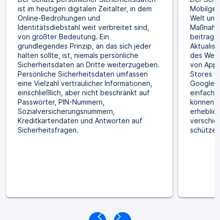
ist im heutigen digitalen Zeitalter, in dem
Mobilger
Online-Bedrohungen und
Welt uner
Identitätsdiebstahl weit verbreitet sind,
Maßnahme
von größter Bedeutung. Ein
beitrage
grundlegendes Prinzip, an das sich jeder
Aktualis
halten sollte, ist, niemals persönliche
des Webb
Sicherheitsdaten an Dritte weiterzugeben.
von Apps,
Persönliche Sicherheitsdaten umfassen
Stores w
eine Vielzahl vertraulicher Informationen,
Google P
einschließlich, aber nicht beschränkt auf
einfache
Passwörter, PIN-Nummern,
können d
Sozialversicherungsnummern,
erheblic
Kreditkartendaten und Antworten auf
verschie
Sicherheitsfragen.
schützen