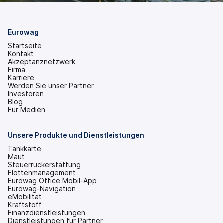
Eurowag
Startseite
Kontakt
Akzeptanznetzwerk
Firma
Karriere
Werden Sie unser Partner
Investoren
(wird
Blog
in
Für Medien
einem
neuen
Tab
Unsere Produkte und Dienstleistungen
geöffnet)
Tankkarte
Maut
Steuerrückerstattung
Flottenmanagement
Eurowag Office Mobil-App
Eurowag-Navigation
eMobilität
Kraftstoff
Finanzdienstleistungen
Dienstleistungen für Partner