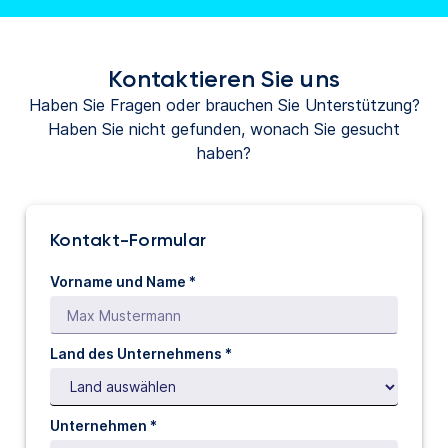
in
in
einem
einem
neuen
neuen
Kontaktieren Sie uns
Tab
Tab
geöffnet)
geöffnet)
Haben Sie Fragen oder brauchen Sie Unterstützung?
Haben Sie nicht gefunden, wonach Sie gesucht
haben?
Kontakt-Formular
Vorname und Name *
Land des Unternehmens *
Unternehmen *