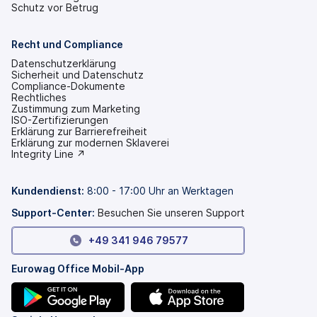
Schutz vor Betrug
Recht und Compliance
Datenschutzerklärung
Sicherheit und Datenschutz
Compliance-Dokumente
Rechtliches
Zustimmung zum Marketing
ISO-Zertifizierungen
Erklärung zur Barrierefreiheit
(wird
Erklärung zur modernen Sklaverei
in
(wird
Integrity Line ↗
einem
in
neuen
einem
Tab
neuen
Kundendienst
:
8:00 - 17:00 Uhr an Werktagen
geöffnet)
Tab
geöffnet)
Support-Center:
Besuchen Sie unseren Support
+49 341 946 79577
Eurowag Office Mobil-App