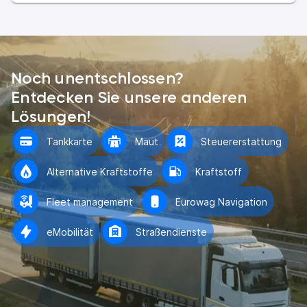
Noch unentschlossen?
Entdecken Sie unsere anderen
Lösungen!
Tankkarte
Maut
Steuererstattung
Alternative Kraftstoffe
Kraftstoff
Fleet management
Eurowag Navigation
eMobilität
Straßendienste