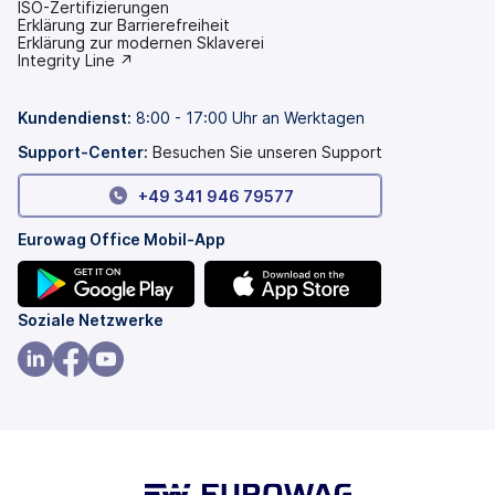
ISO-Zertifizierungen
Erklärung zur Barrierefreiheit
(wird
Erklärung zur modernen Sklaverei
in
(wird
Integrity Line ↗
einem
in
neuen
einem
Tab
neuen
Kundendienst
:
8:00 - 17:00 Uhr an Werktagen
geöffnet)
Tab
geöffnet)
Support-Center:
Besuchen Sie unseren Support
+49 341 946 79577
Eurowag Office Mobil-App
(wird
(wird
Soziale Netzwerke
in
in
einem
einem
(wird
(wird
(wird
neuen
neuen
in
in
in
Tab
Tab
einem
einem
einem
geöffnet)
geöffnet)
neuen
neuen
neuen