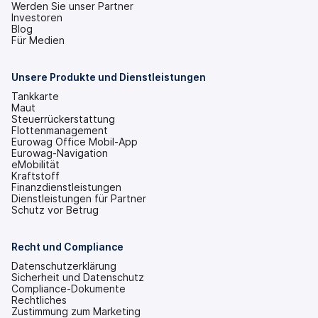
Werden Sie unser Partner
Investoren
(wird
Blog
in
Für Medien
einem
neuen
Tab
Unsere Produkte und Dienstleistungen
geöffnet)
Tankkarte
Maut
Steuerrückerstattung
Flottenmanagement
Eurowag Office Mobil-App
Eurowag-Navigation
eMobilität
Kraftstoff
Finanzdienstleistungen
Dienstleistungen für Partner
Schutz vor Betrug
Recht und Compliance
Datenschutzerklärung
Sicherheit und Datenschutz
Compliance-Dokumente
Rechtliches
Zustimmung zum Marketing