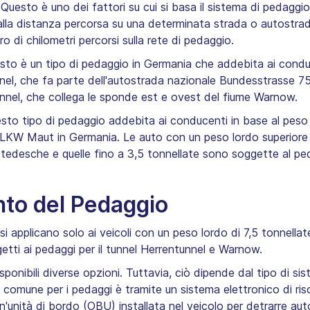
Questo è uno dei fattori su cui si basa il sistema di pedaggi
lla distanza percorsa su una determinata strada o autostrada
 di chilometri percorsi sulla rete di pedaggio.
to è un tipo di pedaggio in Germania che addebita ai conduce
nnel, che fa parte dell'autostrada nazionale Bundesstrasse 
nnel, che collega le sponde est e ovest del fiume Warnow.
to tipo di pedaggio addebita ai conducenti in base al peso d
 LKW Maut in Germania. Le auto con un peso lordo superiore
tedesche e quelle fino a 3,5 tonnellate sono soggette al ped
to del Pedaggio
i applicano solo ai veicoli con un peso lordo di 7,5 tonnellate
etti ai pedaggi per il tunnel Herrentunnel e Warnow.
onibili diverse opzioni. Tuttavia, ciò dipende dal tipo di sis
comune per i pedaggi è tramite un sistema elettronico di ri
 un'unità di bordo (OBU) installata nel veicolo per detrarre a