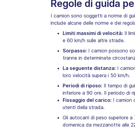
Regole di guida pe
I camion sono soggetti a norme di gui
include alcune delle norme e dei regola
Limiti massimi di velocità:
Il li
e 60 km/h sulle altre strade.
Sorpasso:
I camion possono sorpa
tranne in determinate circostanz
La seguente distanza:
I camion
loro velocità supera i 50 km/h.
Periodi di riposo:
Il tempo di gu
inferiore a 90 ore. Il periodo di 
Fissaggio del carico:
I camion d
utenti della strada.
Gli autocarri di peso superiore a
domenica da mezzanotte alle 22