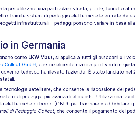
 per utilizzare una particolare strada, ponte, tunnel o altra 
li o tramite sistemi di pedaggio elettronici e le entrate da e
ogetti infrastrutturali. I pedaggi possono variare in base alla 
io in Germania
o anche come
LKW Maut
, si applica a tutti gli autocarri e i v
io Collect GmbH
, che inizialmente era una joint venture gu
l governo tedesco ha rilevato l'azienda. È stato lanciato nel
tatali.
a tecnologia satellitare, che consente la riscossione dei peda
 sistemi di pedaggio più avanzati al mondo. Utilizza una comb
ità elettroniche di bordo (OBU), per tracciare e addebitare i 
trali di Pedaggio Collect
, che consente il pagamento del ped