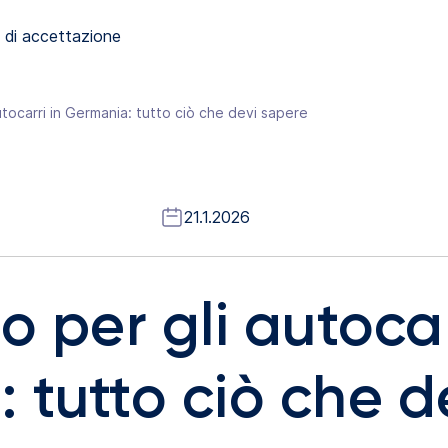
 di accettazione
utocarri in Germania: tutto ciò che devi sapere
21.1.2026
o per gli autocar
 tutto ciò che d