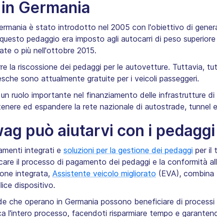
 in Germania
 Germania è stato introdotto nel 2005 con l'obiettivo di gene
 questo pedaggio era imposto agli autocarri di peso superiore
ate o più nell'ottobre 2015.
re la riscossione dei pedaggi per le autovetture. Tuttavia, tut
sche sono attualmente gratuite per i veicoli passeggeri.
un ruolo importante nel finanziamento delle infrastrutture di
ntenere ed espandere la rete nazionale di autostrade, tunnel e
ag può aiutarvi con i pedaggi
amenti integrati e
soluzioni per la gestione dei pedaggi
per il
are il processo di pagamento dei pedaggi e la conformità al
zione integrata,
Assistente veicolo migliorato
(EVA), combina 
ice dispositivo.
nde che operano in Germania possono beneficiare di process
ca l'intero processo, facendoti risparmiare tempo e garantend