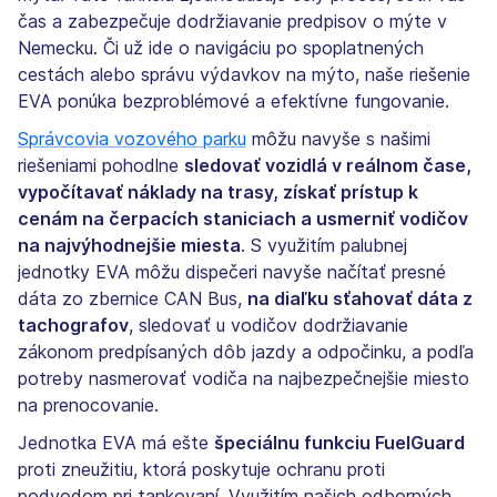
čas a zabezpečuje dodržiavanie predpisov o mýte v
Nemecku. Či už ide o navigáciu po spoplatnených
cestách alebo správu výdavkov na mýto, naše riešenie
EVA ponúka bezproblémové a efektívne fungovanie.
Správcovia vozového parku
môžu navyše s našimi
riešeniami pohodlne
sledovať vozidlá v reálnom čase,
vypočítavať náklady na trasy, získať prístup k
cenám na čerpacích staniciach a usmerniť vodičov
na najvýhodnejšie miesta
. S využitím palubnej
jednotky EVA môžu dispečeri navyše načítať presné
dáta zo zbernice CAN Bus,
na diaľku sťahovať dáta z
tachografov
, sledovať u vodičov dodržiavanie
zákonom predpísaných dôb jazdy a odpočinku, a podľa
potreby nasmerovať vodiča na najbezpečnejšie miesto
na prenocovanie.
Jednotka EVA má ešte
špeciálnu funkciu FuelGuard
proti zneužitiu, ktorá poskytuje ochranu proti
podvodom pri tankovaní. Využitím našich odborných