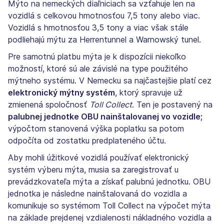
Mýto na nemeckých diaľniciach sa vzťahuje len na
vozidlá s celkovou hmotnosťou 7,5 tony alebo viac.
Vozidlá s hmotnosťou 3,5 tony a viac však stále
podliehajú mýtu za Herrentunnel a Warnowský tunel.
Pre samotnú platbu mýta je k dispozícii niekoľko
možností, ktoré sú ale závislé na type použitého
mýtneho systému. V Nemecku sa najčastejšie platí cez
elektronický mýtny systém
, ktorý spravuje už
zmienená spoločnosť
Toll Collect
. Ten je postavený na
palubnej jednotke OBU nainštalovanej vo vozidle;
výpočtom stanovená výška poplatku sa potom
odpočíta od zostatku predplateného účtu.
Aby mohli úžitkové vozidlá používať elektronický
systém výberu mýta, musia sa zaregistrovať u
prevádzkovateľa mýta a získať palubnú jednotku. OBU
jednotka je následne nainštalovaná do vozidla a
komunikuje so systémom Toll Collect na výpočet mýta
na základe prejdenej vzdialenosti nákladného vozidla a