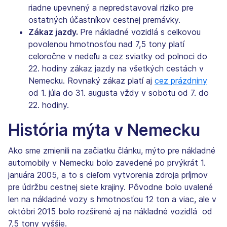
riadne upevnený a nepredstavoval riziko pre
ostatných účastníkov cestnej premávky.
Zákaz jazdy.
Pre nákladné vozidlá s celkovou
povolenou hmotnosťou nad 7,5 tony platí
celoročne v nedeľu a cez sviatky od polnoci do
22. hodiny zákaz jazdy na všetkých cestách v
Nemecku. Rovnaký zákaz platí aj
cez prázdniny
od 1. júla do 31. augusta vždy v sobotu od 7. do
22. hodiny.
História mýta v Nemecku
Ako sme zmienili na začiatku článku, mýto pre nákladné
automobily v Nemecku bolo zavedené po prvýkrát 1.
januára 2005, a to s cieľom vytvorenia zdroja príjmov
pre údržbu cestnej siete krajiny. Pôvodne bolo uvalené
len na nákladné vozy s hmotnosťou 12 ton a viac, ale v
októbri 2015 bolo rozšírené aj na nákladné vozidlá od
7,5 tony vyššie.