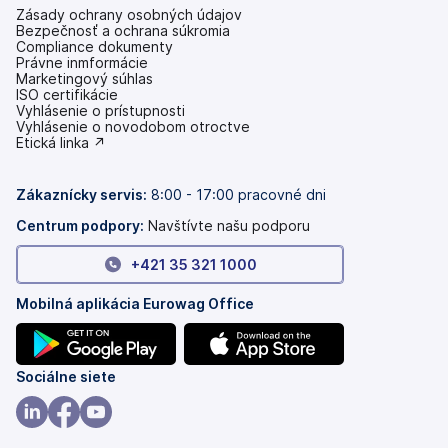
Zásady ochrany osobných údajov
Bezpečnosť a ochrana súkromia
Compliance dokumenty
Právne inmformácie
Marketingový súhlas
ISO certifikácie
Vyhlásenie o prístupnosti
(otvoriť
Vyhlásenie o novodobom otroctve
s
(otvoriť
Etická linka ↗
novou
s
kartou)
novou
kartou)
Zákaznícky servis:
8:00 - 17:00 pracovné dni
Centrum podpory:
Navštívte našu podporu
+421 35 321 1000
Mobilná aplikácia Eurowag Office
(otvoriť
(otvoriť
Sociálne siete
s
s
novou
novou
(otvoriť
(otvoriť
(otvoriť