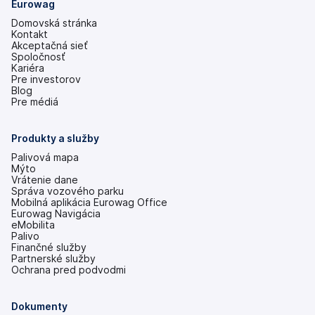
Eurowag
Domovská stránka
Kontakt
Akceptačná sieť
Spoločnosť
Kariéra
Pre investorov
(otvoriť
Blog
s
Pre médiá
novou
kartou)
Produkty a služby
Palivová mapa
Mýto
Vrátenie dane
Správa vozového parku
Mobilná aplikácia Eurowag Office
Eurowag Navigácia
eMobilita
Palivo
Finančné služby
Partnerské služby
Ochrana pred podvodmi
Dokumenty