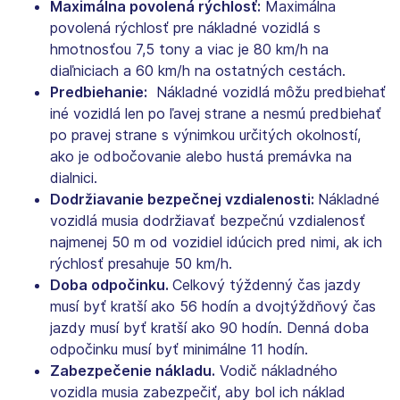
Maximálna povolená rýchlosť:
Maximálna
povolená rýchlosť pre nákladné vozidlá s
hmotnosťou 7,5 tony a viac je 80 km/h na
diaľniciach a 60 km/h na ostatných cestách.
Predbiehanie:
Nákladné vozidlá môžu predbiehať
iné vozidlá len po ľavej strane a nesmú predbiehať
po pravej strane s výnimkou určitých okolností,
ako je odbočovanie alebo hustá premávka na
dialnici.
Dodržiavanie bezpečnej vzdialenosti:
Nákladné
vozidlá musia dodržiavať bezpečnú vzdialenosť
najmenej 50 m od vozidiel idúcich pred nimi, ak ich
rýchlosť presahuje 50 km/h.
Doba odpočinku.
Celkový týždenný čas jazdy
musí byť kratší ako 56 hodín a dvojtýždňový čas
jazdy musí byť kratší ako 90 hodín. Denná doba
odpočinku musí byť minimálne 11 hodín.
Zabezpečenie nákladu.
Vodič nákladného
vozidla musia zabezpečiť, aby bol ich náklad