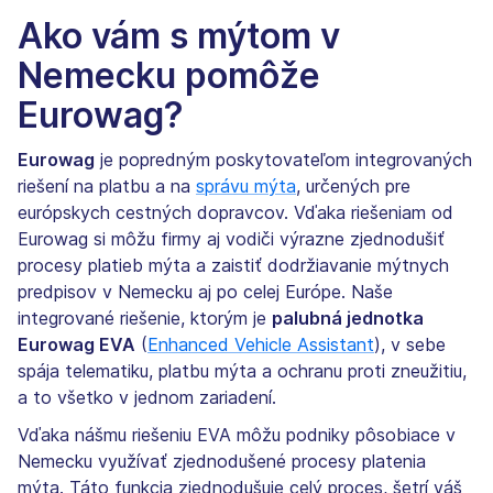
Ako vám s mýtom v
Nemecku pomôže
Eurowag?
Eurowag
je popredným poskytovateľom integrovaných
riešení na platbu a na
správu mýta
, určených pre
európskych cestných dopravcov. Vďaka riešeniam od
Eurowag si môžu firmy aj vodiči výrazne zjednodušiť
procesy platieb mýta a zaistiť dodržiavanie mýtnych
predpisov v Nemecku aj po celej Európe. Naše
integrované riešenie, ktorým je
palubná jednotka
Eurowag EVA
(
Enhanced Vehicle Assistant
), v sebe
spája telematiku, platbu mýta a ochranu proti zneužitiu,
a to všetko v jednom zariadení.
Vďaka nášmu riešeniu EVA môžu podniky pôsobiace v
Nemecku využívať zjednodušené procesy platenia
mýta. Táto funkcia zjednodušuje celý proces, šetrí váš