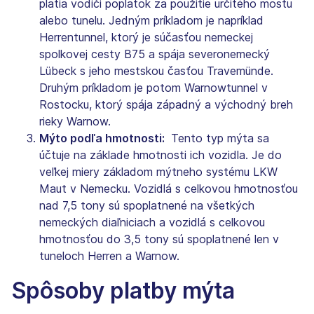
platia vodiči poplatok za použitie určitého mostu
alebo tunelu. Jedným príkladom je napríklad
Herrentunnel, ktorý je súčasťou nemeckej
spolkovej cesty B75 a spája severonemecký
Lübeck s jeho mestskou časťou Travemünde.
Druhým príkladom je potom Warnowtunnel v
Rostocku, ktorý spája západný a východný breh
rieky Warnow.
Mýto podľa hmotnosti:
Tento typ mýta sa
účtuje na základe hmotnosti ich vozidla. Je do
veľkej miery základom mýtneho systému LKW
Maut v Nemecku. Vozidlá s celkovou hmotnosťou
nad 7,5 tony sú spoplatnené na všetkých
nemeckých diaľniciach a vozidlá s celkovou
hmotnosťou do 3,5 tony sú spoplatnené len v
tuneloch Herren a Warnow.
Spôsoby platby mýta