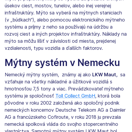
úsekov ciest, mostov, tunelov, alebo inej verejnej
infraštruktúry. Mýto sa vyberá na mýtnych staniciach
(v „búdkach“), alebo pomocou elektronického mýtneho
systému a príjmy z neho sa používajú na údržbu a
rozvoj ciest a iných projektov infraštruktúry. Náklady na
mýto sa môžu líšiť v závislosti od miesta, prejdenej
vzdialenosti, typu vozidla a ďalších faktorov.
Mýtny systém v Nemecku
Nemecký mýtny systém, známy aj ako
LKW Maut,
sa
vzťahuje na všetky nákladné a úžitkové vozidlá s
hmotnosťou 7,5 tony a viac. Prevádzkovateľ mýtneho
systému je spoločnosť
Toll Collect GmbH
, ktorá bola
pôvodne v roku 2002 založená ako spoločný podnik
nemeckých koncernov Deutsche Telekom AG a Daimler
AG a francúzskeho Cofiroute, v roku 2018 ju prevzala
nemecká spolková vláda do svojho stopercentného
vlastníctva. Samotný mýtny systém LKW Maut bol