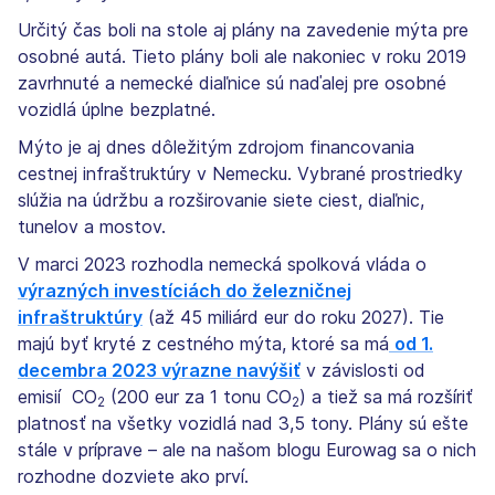
Určitý čas boli na stole aj plány na zavedenie mýta pre
osobné autá. Tieto plány boli ale nakoniec v roku 2019
zavrhnuté a nemecké diaľnice sú naďalej pre osobné
vozidlá úplne bezplatné.
Mýto je aj dnes dôležitým zdrojom financovania
cestnej infraštruktúry v Nemecku. Vybrané prostriedky
slúžia na údržbu a rozširovanie siete ciest, diaľnic,
tunelov a mostov.
V marci 2023 rozhodla nemecká spolková vláda o
výrazných investíciách do železničnej
infraštruktúry
(až 45 miliárd eur do roku 2027). Tie
majú byť kryté z cestného mýta, ktoré sa má
od 1.
decembra 2023 výrazne navýšiť
v závislosti od
emisií CO
(200 eur za 1 tonu CO
) a tiež sa má rozšíriť
2
2
platnosť na všetky vozidlá nad 3,5 tony. Plány sú ešte
stále v príprave – ale na našom blogu Eurowag sa o nich
rozhodne dozviete ako prví.