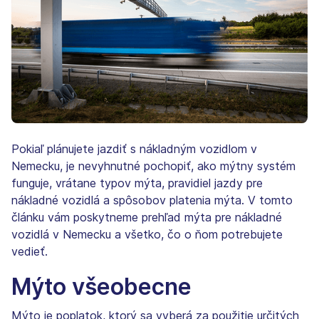
Pokiaľ plánujete jazdiť s nákladným vozidlom v
Nemecku, je nevyhnutné pochopiť, ako mýtny systém
funguje, vrátane typov mýta, pravidiel jazdy pre
nákladné vozidlá a spôsobov platenia mýta. V tomto
článku vám poskytneme prehľad mýta pre nákladné
vozidlá v Nemecku a všetko, čo o ňom potrebujete
vedieť.
Mýto všeobecne
Mýto je poplatok, ktorý sa vyberá za použitie určitých