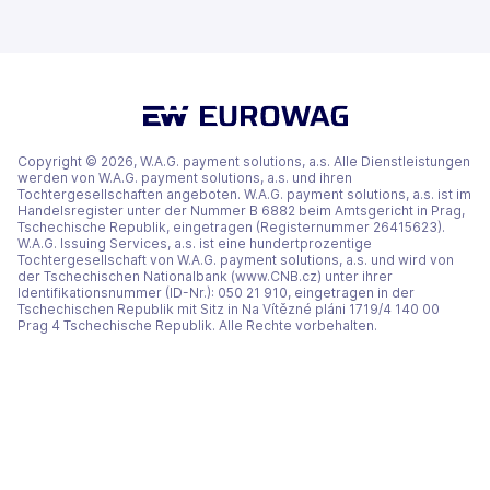
(wird
(wird
(wird
neuen
neuen
in
in
in
Tab
Tab
einem
einem
einem
geöffnet)
geöffnet)
neuen
neuen
neuen
Tab
Tab
Tab
geöffnet)
geöffnet)
geöffnet)
Copyright © 2026, W.A.G. payment solutions, a.s. Alle Dienstleistungen
werden von W.A.G. payment solutions, a.s. und ihren
Tochtergesellschaften angeboten. W.A.G. payment solutions, a.s. ist im
Handelsregister unter der Nummer B 6882 beim Amtsgericht in Prag,
Tschechische Republik, eingetragen (Registernummer 26415623).
W.A.G. Issuing Services, a.s. ist eine hundertprozentige
Tochtergesellschaft von W.A.G. payment solutions, a.s. und wird von
der Tschechischen Nationalbank (www.CNB.cz) unter ihrer
Identifikationsnummer (ID-Nr.): 050 21 910, eingetragen in der
Tschechischen Republik mit Sitz in Na Vítězné pláni 1719/4 140 00
Prag 4 Tschechische Republik. Alle Rechte vorbehalten.