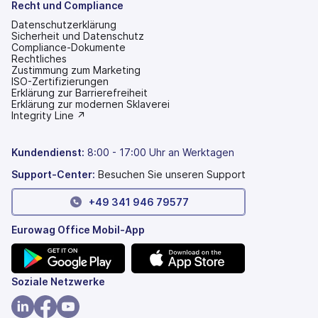
Recht und Compliance
Datenschutzerklärung
Sicherheit und Datenschutz
Compliance-Dokumente
Rechtliches
Zustimmung zum Marketing
ISO-Zertifizierungen
Erklärung zur Barrierefreiheit
(wird
Erklärung zur modernen Sklaverei
in
(wird
Integrity Line ↗
einem
in
neuen
einem
Tab
neuen
Kundendienst
:
8:00 - 17:00 Uhr an Werktagen
geöffnet)
Tab
geöffnet)
Support-Center:
Besuchen Sie unseren Support
+49 341 946 79577
Eurowag Office Mobil-App
(wird
(wird
Soziale Netzwerke
in
in
einem
einem