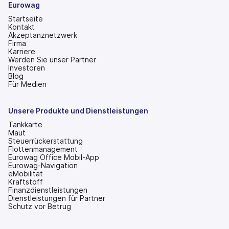
Eurowag
Startseite
Kontakt
Akzeptanznetzwerk
Firma
Karriere
Werden Sie unser Partner
Investoren
(wird
Blog
in
Für Medien
einem
neuen
Tab
Unsere Produkte und Dienstleistungen
geöffnet)
Tankkarte
Maut
Steuerrückerstattung
Flottenmanagement
Eurowag Office Mobil-App
Eurowag-Navigation
eMobilität
Kraftstoff
Finanzdienstleistungen
Dienstleistungen für Partner
Schutz vor Betrug