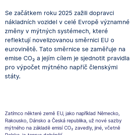
Se začátkem roku 2025 zažili dopravci
nákladních vozidel v celé Evropě významné
změny v mýtných systémech, které
reflektují novelizovanou směrnici EU o
eurovinětě. Tato směrnice se zaměřuje na
emise CO₂ a jejím cílem je sjednotit pravidla
pro výpočet mýtného napříč členskými
státy.
Zatímco některé země EU, jako například Německo,
Rakousko, Dánsko a Česká republika, už nové sazby
mýtného na základě emisí CO₂ zavedly, jiné, včetně
Polska, je teprve dohánějí.