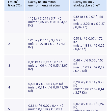
Emisní
Sazby na km mimo
Sazby na km v
třída CO₂
environmentální zónu
ekologické zóně*
0,55 kr / € 0,07 / 1,85
1,10 kr / € 0,14 / 3,71 Kč
Kč
1
(místo 1,35 kr / € 0,18 / 4,55
(místo 2,03 kr / € 0,27
Kč)
/ 6,84 Kč)
0,51 kr / € 0,07 / 1,72
1,01 kr / € 0,14 / 3,40 Kč
Kč
2
(místo 1,22 kr / € 0,16 / 4,11
(místo 1,83 kr / € 0,25
Kč)
/ 6,17 Kč)
0,46 kr / € 0,06 / 1,55
0,91 kr / € 0,12 / 3,07 Kč
Kč
3
(místo 1,09 kr / € 0,15 / 3,67
(místo 1,63 kr / € 0,22
Kč)
/ 5,49 Kč)
0,29 kr / € 0,04 / 0,98
0,58 kr / € 0,08 / 1,95 Kč
Kč
4
(místo 0,71 kr / € 0,10 / 2,39
(místo 1,06 kr / € 0,14
Kč)
/ 3,57 Kč)
0,07 kr / € 0,01 / 0,24
0,13 kr / € 0,02 / 0,44 Kč
Kč
5
(místo 0,20 kr / € 0,03 /
(místo 0,30 kr / €