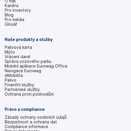
O nás
Kariéra
Pro investory
(se
Blog
v
Pro média
nových
Glosář
záložkách)
Naše produkty a služby
Palivová karta
Mýto
Vrácení daně
Správa vozového parku
Mobilní aplikace Eurowag Office
Navigace Eurowag
eMobilita
Palivo
Finanční služby
Partnerské služby
Ochrana proti podvodům
Právo a compliance
Zásady ochrany osobních údajů
Bezpečnost a ochrana dat
Compliance informace