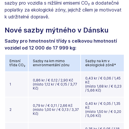
sazby pro vozidla s nižšími emisemi CO₂ a dodatečné
poplatky za ekologické zóny, jejichž cílem je motivovat
k udržitelné dopravě.
Nové sazby mýtného v Dánsku
Sazby pro hmotnostní třídy s celkovou hmotností
vozidel od 12 000 do 17 999 kg:
Emisní
Sazby na km mimo
Sazby na km v
třída CO₂
environmentální zónu
ekologické zóně*
0,43 kr / € 0,06 / 1,45
0,86 kr / € 0,12 / 2,90 Kč
Kč
1
(místo 1,12 kr / € 0,15 / 3,77
(místo 1,68 kr / € 0,23
Kč)
/ 5,66 Kč)
0,40 kr / € 0,05 / 1,35
0,79 kr / € 0,11 / 2,66 Kč
Kč
2
(místo 1,00 kr / € 0,13 / 3,37
(místo 1,50 kr / € 0,20
Kč)
/ 5,06 Kč)
0,35 kr / € 0,05 / 1,18