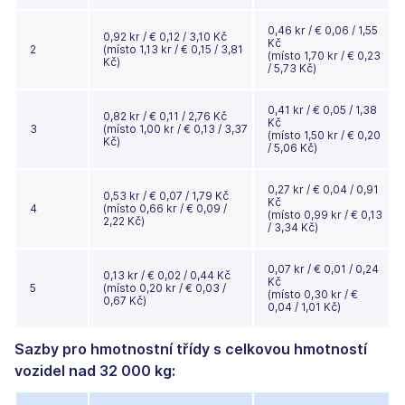
0,46 kr / € 0,06 / 1,55
0,92 kr / € 0,12 / 3,10 Kč
Kč
2
(místo 1,13 kr / € 0,15 / 3,81
(místo 1,70 kr / € 0,23
Kč)
/ 5,73 Kč)
0,41 kr / € 0,05 / 1,38
0,82 kr / € 0,11 / 2,76 Kč
Kč
3
(místo 1,00 kr / € 0,13 / 3,37
(místo 1,50 kr / € 0,20
Kč)
/ 5,06 Kč)
0,27 kr / € 0,04 / 0,91
0,53 kr / € 0,07 / 1,79 Kč
Kč
4
(místo 0,66 kr / € 0,09 /
(místo 0,99 kr / € 0,13
2,22 Kč)
/ 3,34 Kč)
0,07 kr / € 0,01 / 0,24
0,13 kr / € 0,02 / 0,44 Kč
Kč
5
(místo 0,20 kr / € 0,03 /
(místo 0,30 kr / €
0,67 Kč)
0,04 / 1,01 Kč)
Sazby pro hmotnostní třídy s celkovou hmotností
vozidel nad 32 000 kg: