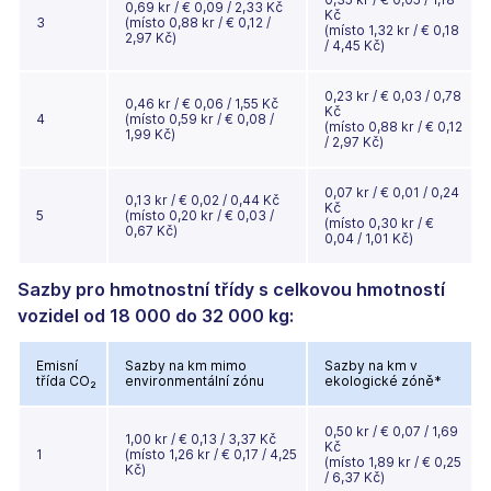
0,69 kr / € 0,09 / 2,33 Kč
Kč
3
(místo 0,88 kr / € 0,12 /
(místo 1,32 kr / € 0,18
2,97 Kč)
/ 4,45 Kč)
0,23 kr / € 0,03 / 0,78
0,46 kr / € 0,06 / 1,55 Kč
Kč
4
(místo 0,59 kr / € 0,08 /
(místo 0,88 kr / € 0,12
1,99 Kč)
/ 2,97 Kč)
0,07 kr / € 0,01 / 0,24
0,13 kr / € 0,02 / 0,44 Kč
Kč
5
(místo 0,20 kr / € 0,03 /
(místo 0,30 kr / €
0,67 Kč)
0,04 / 1,01 Kč)
Sazby pro hmotnostní třídy s celkovou hmotností
vozidel od 18 000 do 32 000 kg:
Emisní
Sazby na km mimo
Sazby na km v
třída CO₂
environmentální zónu
ekologické zóně*
0,50 kr / € 0,07 / 1,69
1,00 kr / € 0,13 / 3,37 Kč
Kč
1
(místo 1,26 kr / € 0,17 / 4,25
(místo 1,89 kr / € 0,25
Kč)
/ 6,37 Kč)