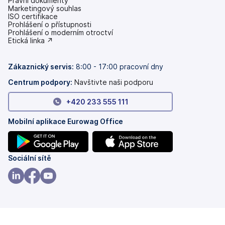
Právní dokumenty
Marketingový souhlas
ISO certifikace
Prohlášení o přístupnosti
(se
Prohlášení o moderním otroctví
v
(se
Etická linka ↗
nových
v
záložkách)
nových
záložkách)
Zákaznický servis:
8:00 - 17:00 pracovní dny
Centrum podpory:
Navštivte naši podporu
+420 233 555 111
Mobilní aplikace Eurowag Office
(se
(se
Sociální sítě
v
v
nových
nových
(se
(se
(se
záložkách)
záložkách)
v
v
v
nových
nových
nových