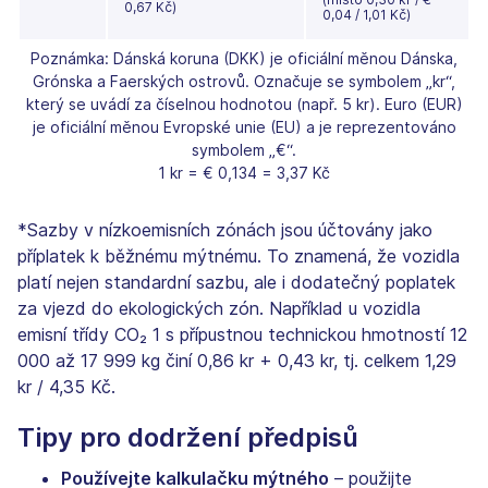
0,67 Kč)
0,04 / 1,01 Kč)
Poznámka: Dánská koruna (DKK) je oficiální měnou Dánska,
Grónska a Faerských ostrovů. Označuje se symbolem „kr“,
který se uvádí za číselnou hodnotou (např. 5 kr). Euro (EUR)
je oficiální měnou Evropské unie (EU) a je reprezentováno
symbolem „€“.
1 kr = € 0,134 = 3,37 Kč
*Sazby v nízkoemisních zónách jsou účtovány jako
příplatek k běžnému mýtnému. To znamená, že vozidla
platí nejen standardní sazbu, ale i dodatečný poplatek
za vjezd do ekologických zón. Například u vozidla
emisní třídy CO₂ 1 s přípustnou technickou hmotností 12
000 až 17 999 kg činí 0,86 kr + 0,43 kr, tj. celkem 1,29
kr / 4,35 Kč.
Tipy pro dodržení předpisů
Používejte kalkulačku mýtného
– použijte