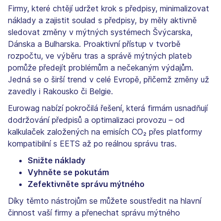
Firmy, které chtějí udržet krok s předpisy, minimalizovat
náklady a zajistit soulad s předpisy, by měly aktivně
sledovat změny v mýtných systémech Švýcarska,
Dánska a Bulharska. Proaktivní přístup v tvorbě
rozpočtu, ve výběru tras a správě mýtných plateb
pomůže předejít problémům a nečekaným výdajům.
Jedná se o širší trend v celé Evropě, přičemž změny už
zavedly i Rakousko či Belgie.
Eurowag nabízí pokročilá řešení, která firmám usnadňují
dodržování předpisů a optimalizaci provozu – od
kalkulaček založených na emisích CO₂ přes platformy
kompatibilní s EETS až po reálnou správu tras.
Snižte náklady
Vyhněte se pokutám
Zefektivněte správu mýtného
Díky těmto nástrojům se můžete soustředit na hlavní
činnost vaší firmy a přenechat správu mýtného