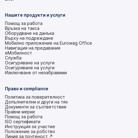
е
в
нов
Нашите продукти и услуги
раздел)
Помощ за работа
Връзка на такса
Оборудване на данъка
Върху на подреждане
Мобилно приложение на Eurowag Office
Навигация на предавания
еМобилност
Служба
Осигуряване на услуги
Осигуряване на услуги
Изключване от незабравими
Право и compliance
Политика за поверителност
Допълнителни и други на тях
Документи за съответствие
Правни мерки
Помощ за работа
ISO сертификати
Инструкция за участие
(това
Положение за робство
е
(това
Линия за почтеност ↗