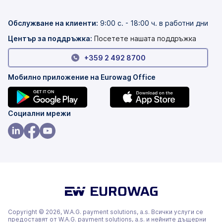
в
е
нов
в
раздел)
нов
Обслужване на клиенти
:
9:00 с. - 18:00 ч. в работни дни
раздел)
Център за поддръжка:
Посетете нашата поддръжка
+359 2 492 8700
Мобилно приложение на Eurowag Office
(това
(това
Социални мрежи
е
е
в
в
(това
(това
(това
нов
нов
е
е
е
раздел)
раздел)
в
в
в
нов
нов
нов
раздел)
раздел)
раздел)
Copyright © 2026, W.A.G. payment solutions, a.s. Всички услуги се
предоставят от W.A.G. payment solutions, a.s. и нейните дъщерни