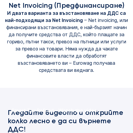
Net Invoicing (Предфинансиране)
И двата варианта за възстановяване на ДДС са
най-подходящи за Net Invoicing
– Net invoicing, или
финансирани възстановявания, е най-бързият начин
да получите средства от ДДС, който плащате за
гориво, пътни такси, превоз на пътници или услуги
за превоз на товари. Няма нужда да чакате
финансовите власти да обработят
възстановяването ви – Eurowag получава
средствата ви веднага.
Smart Tax Refund – Watch the video
Гледайте видеото и открийте
колко лесно е да си върнете
ДДС!