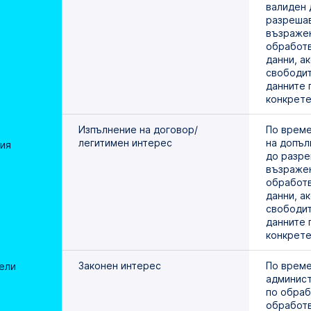
валиден 
разрешав
възражен
обработв
данни, ак
свободит
данните 
конкрете
Изпълнение на договор/
По време
легитимен интерес
на допъл
ия
до разре
възражен
обработв
данни, ак
свободит
данните 
конкрете
Законен интерес
По време 
ели
админист
по обраб
обработв