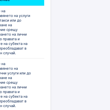
на 
вянето на услуги 
такси или до 
ане на 
ие срещу 
ането на лични 
о правата и 
е на субекта на 
преобладават в 
н случай. 
на 
вянето на 
чни услуги или до 
ане на 
ие срещу 
ането на лични 
о правата и 
е на субекта на 
преобладават в 
н случай. 