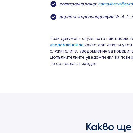
електронна поща:
compliance@eur
адрес за кореспонденция:
W
.
А. G. 
Този документ служи като най-високо
уведомления за
които допълват и уточ
служителите, уведомления за поверит
Допълнителните уведомления за повери
те се прилагат заедно
Какво ще