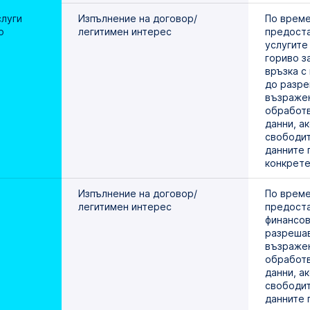
луги 
Изпълнение на договор/
По време 
о
легитимен интерес
предоста
услугите
гориво за
връзка с 
до разре
възражен
обработв
данни, ак
свободит
данните 
конкрете
Изпълнение на договор/
По време 
легитимен интерес
предоста
финансови
разрешав
възражен
обработв
данни, ак
свободит
данните 