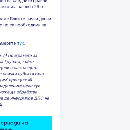
ова на следните правни
смисъла на член 26 от
ваме Вашите лични данни.
че не са необходими за
намерите
тук.
(i) Програмата за
а Групата, който
 цели в настоящото
е всички субекти имат
м“ принцип; iii)
ределените цели тук
 може да обработва
бва да информира ДПО на
ЗД
.
ериоди на 
ение