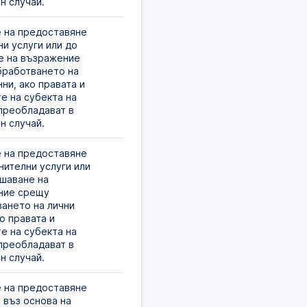
н случай. 
 на предоставяне 
и услуги или до 
 на възражение 
работването на 
ни, ако правата и 
е на субекта на 
преобладават в 
н случай. 
 на предоставяне 
нителни услуги или 
шаване на 
ие срещу 
ането на лични 
о правата и 
е на субекта на 
преобладават в 
н случай.
 на предоставяне 
 въз основа на 