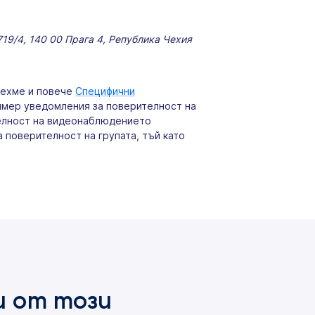
1719/4,
140 00 Прага 4, Република Чехия
иехме и повече
Специфични
ример уведомления за поверителност на
телност на видеонаблюдението
 поверителност на групата, тъй като
и от този