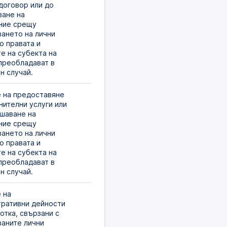
договор или до 
ане на 
ие срещу 
ането на лични 
о правата и 
е на субекта на 
преобладават в 
н случай.
 на предоставяне 
нителни услуги или 
шаване на 
ие срещу 
ането на лични 
о правата и 
е на субекта на 
преобладават в 
н случай.
на 
ративни дейности 
отка, свързани с 
аните лични 