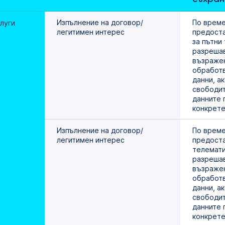
Изпълнение на договор/
По време 
луги 
легитимен интерес 
предоста
за пътни 
разрешав
възражен
обработв
данни, ак
свободит
данните 
конкрете
Изпълнение на договор/
По време 
легитимен интерес
предоста
телемати
разрешав
възражен
обработв
данни, ак
свободит
данните 
конкрете