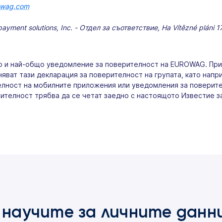
owag.com
payment solutions, Inc. - Отдел за съответствие, На Vítězné pláni 
то и най-общо уведомление за поверителност на EUROWAG. Пр
няват тази декларация за поверителност на групата, като нап
елност на мобилните приложения или уведомления за повери
телност трябва да се четат заедно с настоящото Известие за
 научите за личните данн