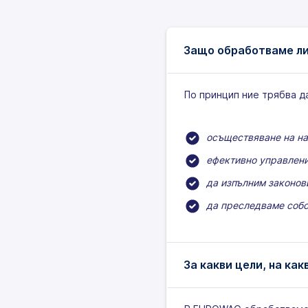
Защо обработваме ли
По принцип ние трябва да
осъществяване на на
ефективно управлени
да изпълним законов
да преследваме собс
За какви цели, на ка