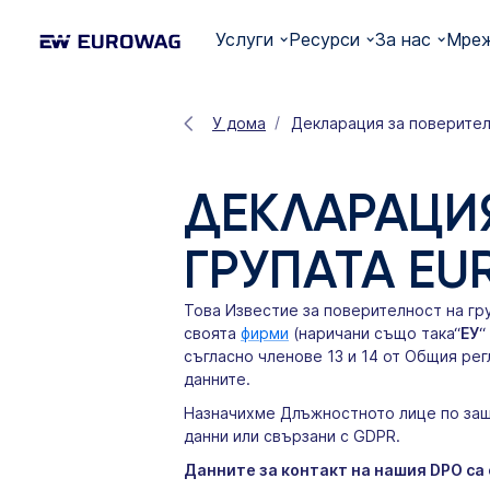
Услуги
Ресурси
За нас
Мреж
У дома
Декларация за поверител
ДЕКЛАРАЦИ
ГРУПАТА E
Това Известие за поверителност на гр
своята
фирми
(наричани също така“
ЕУ
“
съгласно членове 13 и 14 от Общия рег
данните.
Назначихме Длъжностното лице по защи
данни или свързани с GDPR.
Данните за контакт на нашия DPO са