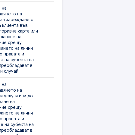
на 
вянето на 
 за зареждане с 
 клиента във 
горивна карта или 
шаване на 
ие срещу 
ането на лични 
о правата и 
е на субекта на 
преобладават в 
н случай.
на 
вянето на 
 услуги или до 
ане на 
ие срещу 
ането на лични 
о правата и 
е на субекта на 
преобладават в 