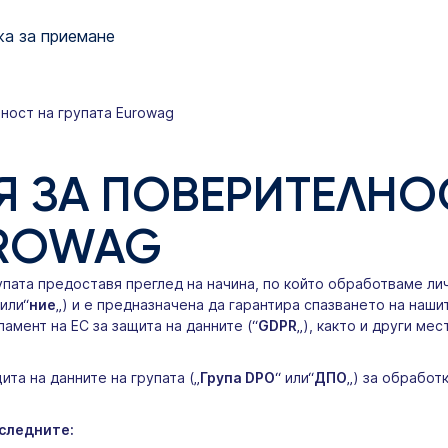
а за приемане
ност на групата Eurowag
Я ЗА ПОВЕРИТЕЛНО
UROWAG
упата предоставя преглед на начина, по който обработваме ли
 или“
ние
„) и е предназначена да гарантира спазването на на
ламент на ЕС за защита на данните (“
GDPR
„), както и други ме
та на данните на групата („
Група DPO
“ или“
ДПО
„) за обработ
 следните: