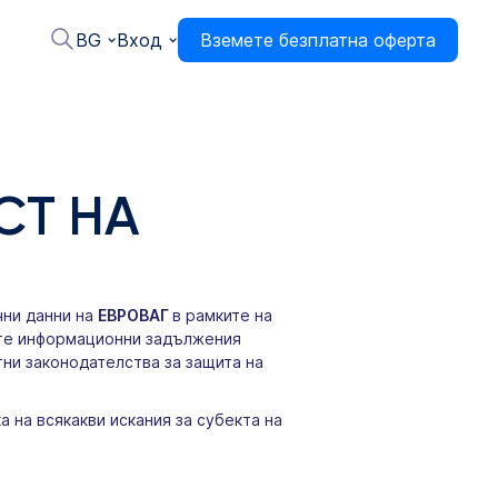
BG
Вход
Вземете безплатна оферта
СТ НА
чни данни на
ЕВРОВАГ
в рамките на
шите информационни задължения
стни законодателства за защита на
ка на всякакви искания за субекта на