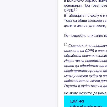
В EUROWAG обработваме В
основания. При това пре
[1]
ОРЗД.
В таблицата по-долу е и
Това са общи срокове за
целите или са удължени, 
По-подробно описание на
[1]
Същността на споразум
спазване на GDPR и елект
обработва всички искания
Известие за поверителнос
право да обработват едни 
необходимият принцип по
между всички субекти на 
собствените си лични дан
Групата и субектите на д
По-долу можете да наме
Цел на 
обработката