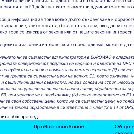
ашите лични данни за следните цели на обработка и въз осн
дприятията за ЕЗ действат като съвместни администратори по 
 обща информация за това колко дълго съхраняваме и обработ
 съхранение, които могат да бъдат съкратени, ако данните ве
ако това се изисква от закона или от нашите законни интереси.
 целите и законния интерес, които преследваме, можете да 
ението ни за съвместни администратори в EUROWAG е следната: 
ронната поверителност подлежи на надзора и съветите на DPO н
 на субекта на данни с помощта на местен персонал; (ii) всички
т на групата са съвместни цели на всички ЕЗ, което означава, ч
и същи лични данни съвместно, но въз основа на строг „необходи
зволява споделяне на всякакви лични данни, обработвани за оп
ЕЗ, при условие че е необходимо; (iv) всяко предприятие на ЕЗ
ни за свои собствени цели, които не са съвместни цели, но тря
анни за такова обработване в съответствие с член 13 и 14 от ОР
рите общ преглед:
Правно основание
Общи п
съхран