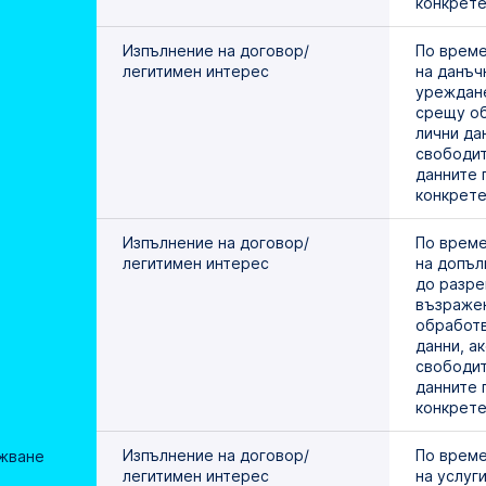
конкрете
Изпълнение на договор/
По време
легитимен интерес
на данъчн
уреждане
срещу об
лични дан
свободит
данните 
конкрете
Изпълнение на договор/
По време
легитимен интерес
на допъл
до разре
възражен
обработв
данни, ак
свободит
данните 
конкрете
Изпълнение на договор/
По време
жване 
легитимен интерес
на услуги