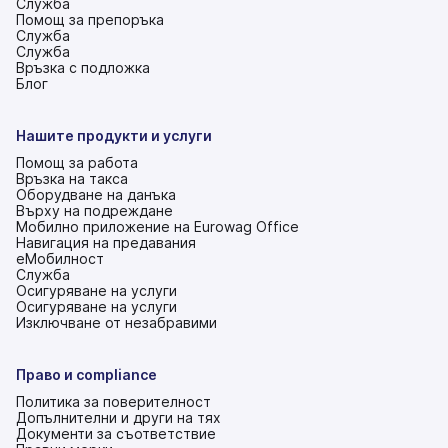
Служба
Помощ за препоръка
Служба
Служба
Връзка с подложка
(това
Блог
е
в
нов
Нашите продукти и услуги
раздел)
Помощ за работа
Връзка на такса
Оборудване на данъка
Върху на подреждане
Мобилно приложение на Eurowag Office
Навигация на предавания
еМобилност
Служба
Осигуряване на услуги
Осигуряване на услуги
Изключване от незабравими
Право и compliance
Политика за поверителност
Допълнителни и други на тях
Документи за съответствие