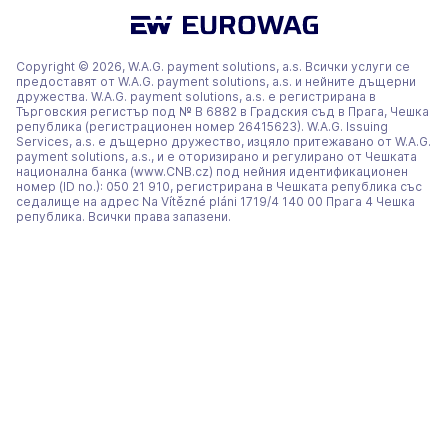
нов
нов
нов
раздел)
раздел)
раздел)
Copyright © 2026, W.A.G. payment solutions, a.s. Всички услуги се
предоставят от W.A.G. payment solutions, a.s. и нейните дъщерни
дружества. W.A.G. payment solutions, a.s. е регистрирана в
Търговския регистър под № В 6882 в Градския съд в Прага, Чешка
република (регистрационен номер 26415623). W.A.G. Issuing
Services, a.s. е дъщерно дружество, изцяло притежавано от W.A.G.
payment solutions, a.s., и е оторизирано и регулирано от Чешката
национална банка (www.CNB.cz) под нейния идентификационен
номер (ID no.): 050 21 910, регистрирана в Чешката република със
седалище на адрес Na Vítězné pláni 1719/4 140 00 Прага 4 Чешка
република. Всички права запазени.