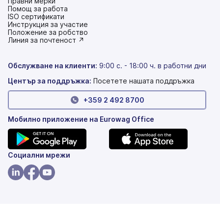
Правни мерки
Помощ за работа
ISO сертификати
Инструкция за участие
(това
Положение за робство
е
(това
Линия за почтеност ↗
в
е
нов
в
раздел)
нов
Обслужване на клиенти
:
9:00 с. - 18:00 ч. в работни дни
раздел)
Център за поддръжка:
Посетете нашата поддръжка
+359 2 492 8700
Мобилно приложение на Eurowag Office
(това
(това
Социални мрежи
е
е
в
в
(това
(това
(това
нов
нов
е
е
е
раздел)
раздел)
в
в
в