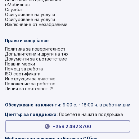
еМобилност
Служба
Осигуряване на услуги
Осигуряване на услуги
Изключване от незабравими
Право и compliance
Политика за поверителност
Допълнителни и други на тях
Документи за съответствие
Правни мерки
Помощ за работа
ISO сертификати
Инструкция за участие
(това
Положение за робство
е
(това
Линия за почтеност ↗
в
е
нов
в
раздел)
нов
Обслужване на клиенти
:
9:00 с. - 18:00 ч. в работни дни
раздел)
Център за поддръжка:
Посетете нашата поддръжка
+359 2 492 8700
Мобилно приложение на Eurowag Office