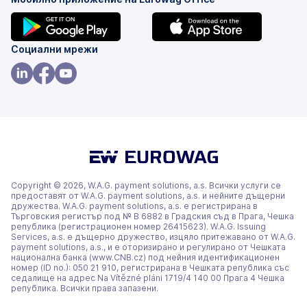
(това
(това
Социални мрежи
е
е
в
в
(това
(това
(това
нов
нов
е
е
е
раздел)
раздел)
в
в
в
нов
нов
нов
раздел)
раздел)
раздел)
Copyright © 2026, W.A.G. payment solutions, a.s. Всички услуги се
предоставят от W.A.G. payment solutions, a.s. и нейните дъщерни
дружества. W.A.G. payment solutions, a.s. е регистрирана в
Търговския регистър под № В 6882 в Градския съд в Прага, Чешка
република (регистрационен номер 26415623). W.A.G. Issuing
Services, a.s. е дъщерно дружество, изцяло притежавано от W.A.G.
payment solutions, a.s., и е оторизирано и регулирано от Чешката
национална банка (www.CNB.cz) под нейния идентификационен
номер (ID no.): 050 21 910, регистрирана в Чешката република със
седалище на адрес Na Vítězné pláni 1719/4 140 00 Прага 4 Чешка
република. Всички права запазени.