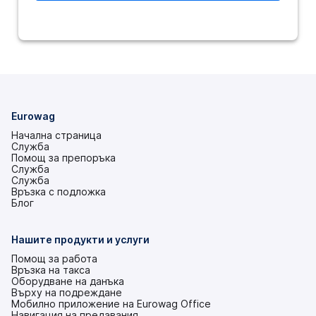
Eurowag
Начална страница
Служба
Помощ за препоръка
Служба
Служба
Връзка с подложка
(това
Блог
е
в
нов
Нашите продукти и услуги
раздел)
Помощ за работа
Връзка на такса
Оборудване на данъка
Върху на подреждане
Мобилно приложение на Eurowag Office
Навигация на предавания