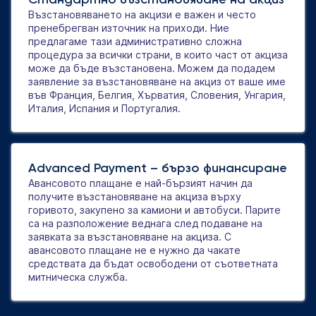
Възстановяването на акцизи е важен и често
пренебрегван източник на приходи. Ние
предлагаме тази административно сложна
процедура за всички страни, в които част от акциза
може да бъде възстановена. Можем да подадем
заявление за възстановяване на акциз от ваше име
във Франция, Белгия, Хърватия, Словения, Унгария,
Италия, Испания и Португалия.
Advanced Payment – бързо финансиране
Авансовото плащане е най-бързият начин да
получите възстановяване на акциза върху
горивото, закупено за камиони и автобуси. Парите
са на разположение веднага след подаване на
заявката за възстановяване на акциза. С
авансовото плащане не е нужно да чакате
средствата да бъдат освободени от съответната
митническа служба.