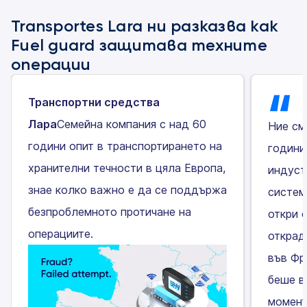
Transportes Lara ни разказва как
Fuel guard защитава техните
операции
Транспортни средства
Лара
Семейна компания с над 60
Ние см
години опит в транспортирането на
години
хранителни течности в цяла Европа,
индуст
знае колко важно е да се поддържа
систем
безпроблемното протичане на
откри 
операциите.
открад
във Фр
беше в
момент