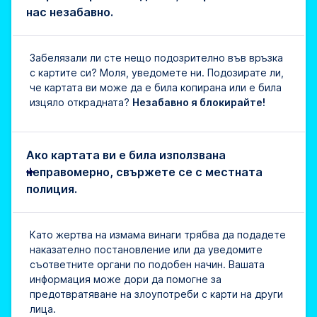
нас незабавно.
Забелязали ли сте нещо подозрително във връзка
с картите си? Моля, уведомете ни. Подозирате ли,
че картата ви може да е била копирана или е била
изцяло открадната?
Незабавно я блокирайте!
Ако картата ви е била използвана
неправомерно, свържете се с местната
полиция.
Като жертва на измама винаги трябва да подадете
наказателно постановление или да уведомите
съответните органи по подобен начин. Вашата
информация може дори да помогне за
предотвратяване на злоупотреби с карти на други
лица.