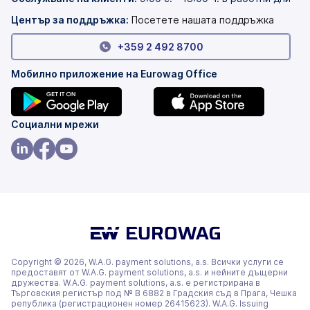
раздел)
Център за поддръжка:
Посетете нашата поддръжка
+359 2 492 8700
Мобилно приложение на Eurowag Office
(това
(това
Социални мрежи
е
е
в
в
(това
(това
(това
нов
нов
е
е
е
раздел)
раздел)
в
в
в
нов
нов
нов
раздел)
раздел)
раздел)
Copyright © 2026, W.A.G. payment solutions, a.s. Всички услуги се
предоставят от W.A.G. payment solutions, a.s. и нейните дъщерни
дружества. W.A.G. payment solutions, a.s. е регистрирана в
Търговския регистър под № В 6882 в Градския съд в Прага, Чешка
република (регистрационен номер 26415623). W.A.G. Issuing