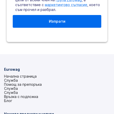
съответствие с
маркетингово съгласие
, което
съм прочел и разбрал.
Eurowag
Начална страница
Служба
Помощ за препоръка
Служба
Служба
Връзка с подложка
(това
Блог
е
в
нов
Нашите продукти и услуги