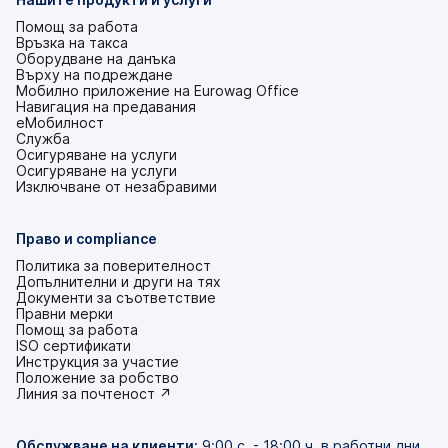
раздел)
Помощ за работа
Връзка на такса
Оборудване на данъка
Върху на подреждане
Мобилно приложение на Eurowag Office
Навигация на предавания
еМобилност
Служба
Осигуряване на услуги
Осигуряване на услуги
Изключване от незабравими
Право и compliance
Политика за поверителност
Допълнителни и други на тях
Документи за съответствие
Правни мерки
Помощ за работа
ISO сертификати
Инструкция за участие
(това
Положение за робство
е
(това
Линия за почтеност ↗
в
е
нов
в
раздел)
нов
Обслужване на клиенти
:
9:00 с. - 18:00 ч. в работни дни