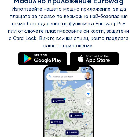
Мобилно приложение Eurowag
Използвайте нашето мощно приложение, за да
плащате за гориво по възможно най-безопасния
начин благодарение на функцията Eurowag Pay
или отключете пластмасовите си карти, защитени
с Card Lock. Вижте всички опции, които предлага
нашето приложение.
(това
(това
е
е
в
в
нов
нов
раздел)
раздел)