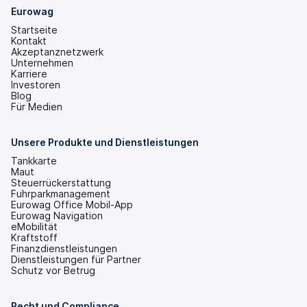
Eurowag
Startseite
Kontakt
Akzeptanznetzwerk
Unternehmen
Karriere
Investoren
(wird
Blog
in
Für Medien
einem
neuen
Tab
Unsere Produkte und Dienstleistungen
geöffnet)
Tankkarte
Maut
Steuerrückerstattung
Fuhrparkmanagement
Eurowag Office Mobil-App
Eurowag Navigation
eMobilität
Kraftstoff
Finanzdienstleistungen
Dienstleistungen für Partner
Schutz vor Betrug
Recht und Compliance