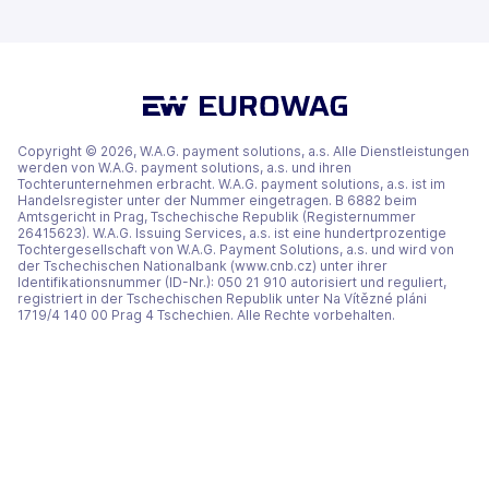
(wird
(wird
(wird
neuen
neuen
in
in
in
Tab
Tab
einem
einem
einem
geöffnet)
geöffnet)
neuen
neuen
neuen
Tab
Tab
Tab
geöffnet)
geöffnet)
geöffnet)
Copyright © 2026, W.A.G. payment solutions, a.s. Alle Dienstleistungen
werden von W.A.G. payment solutions, a.s. und ihren
Tochterunternehmen erbracht. W.A.G. payment solutions, a.s. ist im
Handelsregister unter der Nummer eingetragen. B 6882 beim
Amtsgericht in Prag, Tschechische Republik (Registernummer
26415623). W.A.G. Issuing Services, a.s. ist eine hundertprozentige
Tochtergesellschaft von W.A.G. Payment Solutions, a.s. und wird von
der Tschechischen Nationalbank (www.cnb.cz) unter ihrer
Identifikationsnummer (ID-Nr.): 050 21 910 autorisiert und reguliert,
registriert in der Tschechischen Republik unter Na Vítězné pláni
1719/4 140 00 Prag 4 Tschechien. Alle Rechte vorbehalten.