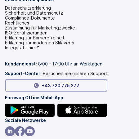
Datenschutzerklärung
Sicherheit und Datenschutz
Compliance-Dokumente
Rechtliches
Zustimmung für Marketingzwecke
ISO-Zertifizierungen
Erklärung zur Barrierefreiheit
(wird
Erklärung zur modernen Sklaverei
in
(wird
Integritätslinie ↗
einem
in
neuen
einem
Tab
neuen
Kundendienst:
8:00 - 17:00 Uhr an Werktagen
geöffnet)
Tab
geöffnet)
Support-Center:
Besuchen Sie unseren Support
+43 720 775 272
Eurowag Office Mobil-App
(wird
(wird
Soziale Netzwerke
in
in
einem
einem