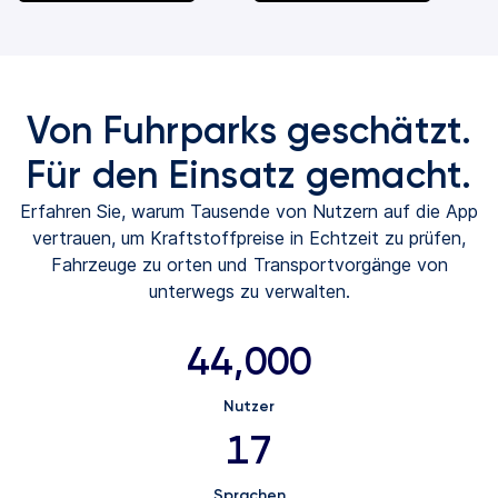
(wird
(wird
in
in
einem
einem
neuen
neuen
Von Fuhrparks geschätzt.
Tab
Tab
geöffnet)
geöffnet)
Für den Einsatz gemacht.
Erfahren Sie, warum Tausende von Nutzern auf die App
vertrauen, um Kraftstoffpreise in Echtzeit zu prüfen,
Fahrzeuge zu orten und Transportvorgänge von
unterwegs zu verwalten.
44,000
Nutzer
17
Sprachen