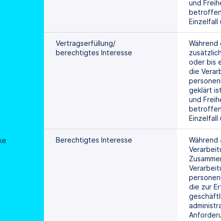
und Freihe
betroffen
Einzelfal
Vertragserfüllung/
Während d
berechtigtes Interesse
zusätzlic
oder bis 
die Verar
personen
geklärt is
und Freihe
betroffen
Einzelfal
Berechtigtes Interesse
Während a
ke
Verarbeit
Zusammen
Verarbeit
personen
die zur Er
geschäftl
administra
Anforder