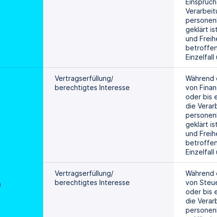
Einspruch
Verarbeit
personen
geklärt is
und Freihe
betroffen
Einzelfal
Vertragserfüllung/
Während d
berechtigtes Interesse
von Finan
oder bis 
die Verar
personen
geklärt is
und Freihe
betroffen
Einzelfal
Vertragserfüllung/
Während d
berechtigtes Interesse
von Steue
n
oder bis 
die Verar
personen