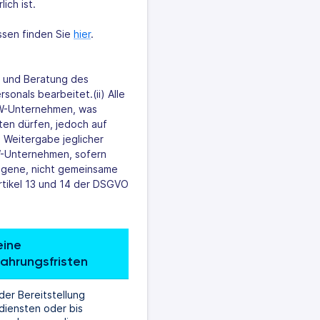
ich ist.
ssen finden Sie
hier
.
t und Beratung des
onals bearbeitet.(ii) Alle
EW-Unternehmen, was
en dürfen, jedoch auf
ie Weitergabe jeglicher
W-Unternehmen, sofern
eigene, nicht gemeinsame
tikel 13 und 14 der DSGVO
ine 
ahrungsfristen
er Bereitstellung 
iensten oder bis 