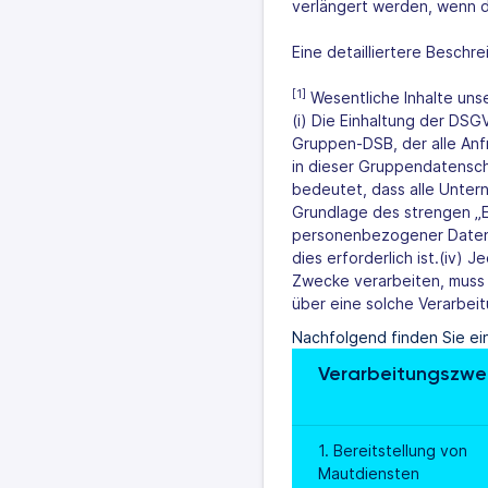
verlängert werden, wenn di
Eine detailliertere Besch
[1]
Wesentliche Inhalte uns
(i) Die Einhaltung der DS
Gruppen-DSB, der alle Anfr
in dieser Gruppendatensc
bedeutet, dass alle Unte
Grundlage des strengen „Erf
personenbezogener Datenv
dies erforderlich ist.(iv
Zwecke verarbeiten, muss
über eine solche Verarbeit
Nachfolgend finden Sie ei
Verarbeitungszwe
1. Bereitstellung von 
Mautdiensten