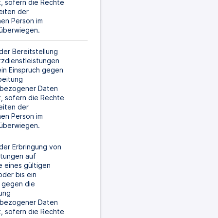
t, sofern die Rechte 
iten der 
en Person im 
l überwiegen.
er Bereitstellung 
zdienstleistungen 
ein Einspruch gegen 
beitung 
bezogener Daten 
t, sofern die Rechte 
iten der 
en Person im 
l überwiegen.
er Erbringung von 
stungen auf 
 eines gültigen 
der bis ein 
 gegen die 
ung 
bezogener Daten 
t, sofern die Rechte 