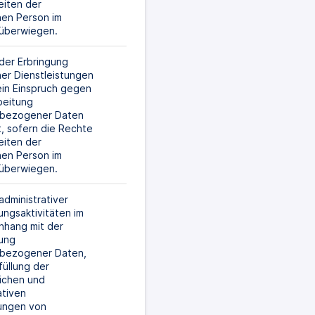
iten der 
en Person im 
l überwiegen.
er Erbringung 
her Dienstleistungen 
ein Einspruch gegen 
beitung 
bezogener Daten 
t, sofern die Rechte 
iten der 
en Person im 
l überwiegen.
dministrativer 
ungsaktivitäten im 
hang mit der 
ung 
bezogener Daten, 
füllung der 
ichen und 
tiven 
ungen von 