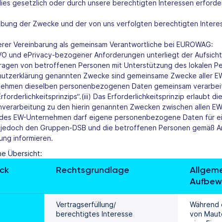
es gesetzlich oder durch unsere berechtigten Interessen erforderl
reibung der Zwecke und der von uns verfolgten berechtigten Intere
erer Vereinbarung als gemeinsam Verantwortliche bei EUROWAG:
GVO und ePrivacy-bezogener Anforderungen unterliegt der Aufsich
agen von betroffenen Personen mit Unterstützung des lokalen Pers
hutzerklärung genannten Zwecke sind gemeinsame Zwecke aller 
rnehmen dieselben personenbezogenen Daten gemeinsam verarbeit
orderlichkeitsprinzips“.(iii) Das Erforderlichkeitsprinzip erlaubt d
erarbeitung zu den hierin genannten Zwecken zwischen allen E
) Jedes EW-Unternehmen darf eigene personenbezogene Daten für 
 jedoch den Gruppen-DSB und die betroffenen Personen gemäß Ar
ung informieren.
ne Übersicht:
ck
Rechtsgrundlage
Allgeme
Aufbew
Vertragserfüllung/ 
Während d
berechtigtes Interesse
von Mautd