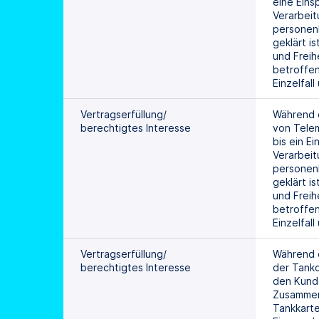
eine Eins
Verarbeit
personen
geklärt is
und Freihe
betroffen
Einzelfal
Vertragserfüllung/
Während d
berechtigtes Interesse
von Telem
bis ein E
Verarbeit
personen
geklärt is
und Freihe
betroffen
Einzelfal
Vertragserfüllung/
Während d
berechtigtes Interesse
der Tankd
den Kunde
Zusammen
Tankkarte 