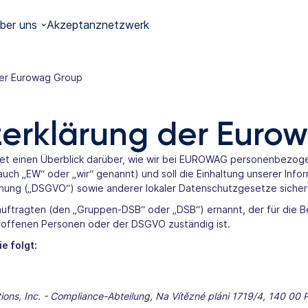
ber uns
Akzeptanznetzwerk
der Eurowag Group
erklärung der Euro
et einen Überblick darüber, wie wir bei EUROWAG personenbezog
ch „EW“ oder „wir“ genannt) und soll die Einhaltung unserer Infor
ung („DSGVO“) sowie anderer lokaler Datenschutzgesetze sichers
ftragten (den „Gruppen-DSB“ oder „DSB“) ernannt, der für die B
offenen Personen oder der DSGVO zuständig ist.
e folgt:
tions, Inc. - Compliance-Abteilung, Na Vítězné pláni 1719/4,
140 00 P