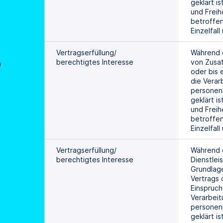
geklärt is
und Freihe
betroffen
Einzelfal
Vertragserfüllung/
Während d
berechtigtes Interesse
von Zusat
n
oder bis 
die Verar
personen
geklärt is
und Freihe
betroffen
Einzelfal
Vertragserfüllung/
Während d
berechtigtes Interesse
Dienstlei
Grundlage
Vertrags o
Einspruch
Verarbeit
personen
geklärt is