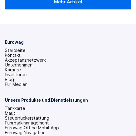
Mehr Artikel
Eurowag
Startseite
Kontakt
Akzeptanznetzwerk
Unternehmen
Karriere
Investoren
(wird
Blog
in
Für Medien
einem
neuen
Tab
Unsere Produkte und Dienstleistungen
geöffnet)
Tankkarte
Maut
Steuerrückerstattung
Fuhrparkmanagement
Eurowag Office Mobil-App
Eurowag Navigation