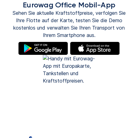
Eurowag Office Mobil-App
Sehen Sie aktuelle Kraftstoffpreise, verfolgen Sie
Ihre Flotte auf der Karte, testen Sie die Demo
kostenlos und verwalten Sie Ihren Transport von
Ihrem Smartphone aus.
(wird
(wird
in
in
einem
einem
neuen
neuen
Tab
Tab
geöffnet)
geöffnet)