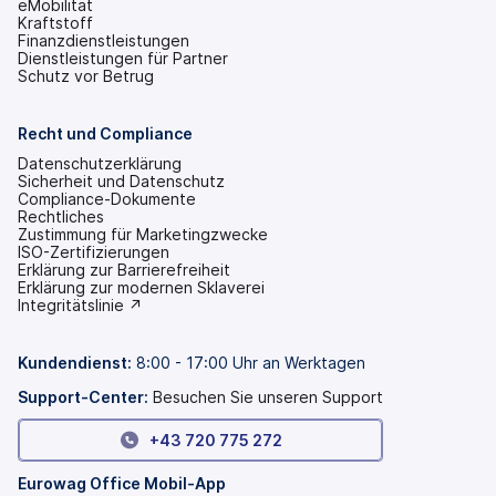
eMobilität
Kraftstoff
Finanzdienstleistungen
Dienstleistungen für Partner
Schutz vor Betrug
Recht und Compliance
Datenschutzerklärung
Sicherheit und Datenschutz
Compliance-Dokumente
Rechtliches
Zustimmung für Marketingzwecke
ISO-Zertifizierungen
Erklärung zur Barrierefreiheit
(wird
Erklärung zur modernen Sklaverei
in
(wird
Integritätslinie ↗
einem
in
neuen
einem
Tab
neuen
Kundendienst:
8:00 - 17:00 Uhr an Werktagen
geöffnet)
Tab
geöffnet)
Support-Center:
Besuchen Sie unseren Support
+43 720 775 272
Eurowag Office Mobil-App