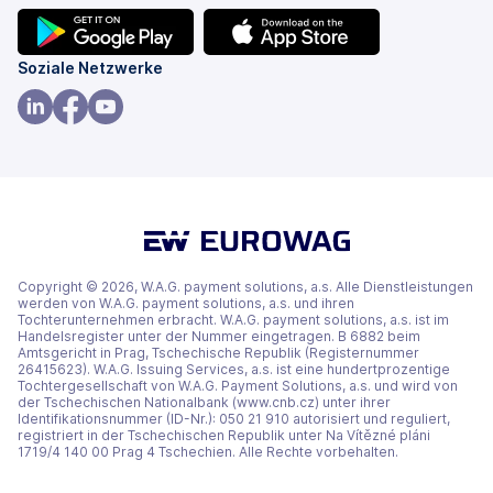
(wird
(wird
Soziale Netzwerke
in
in
einem
einem
(wird
(wird
(wird
neuen
neuen
in
in
in
Tab
Tab
einem
einem
einem
geöffnet)
geöffnet)
neuen
neuen
neuen
Tab
Tab
Tab
geöffnet)
geöffnet)
geöffnet)
Copyright © 2026, W.A.G. payment solutions, a.s. Alle Dienstleistungen
werden von W.A.G. payment solutions, a.s. und ihren
Tochterunternehmen erbracht. W.A.G. payment solutions, a.s. ist im
Handelsregister unter der Nummer eingetragen. B 6882 beim
Amtsgericht in Prag, Tschechische Republik (Registernummer
26415623). W.A.G. Issuing Services, a.s. ist eine hundertprozentige
Tochtergesellschaft von W.A.G. Payment Solutions, a.s. und wird von
der Tschechischen Nationalbank (www.cnb.cz) unter ihrer
Identifikationsnummer (ID-Nr.): 050 21 910 autorisiert und reguliert,
registriert in der Tschechischen Republik unter Na Vítězné pláni
1719/4 140 00 Prag 4 Tschechien. Alle Rechte vorbehalten.