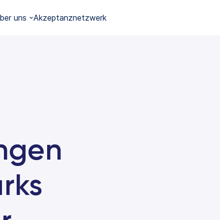
ber uns
Akzeptanznetzwerk
ngen
arks