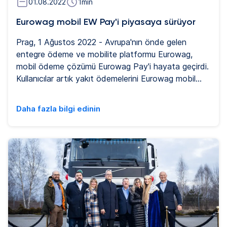
01.08.2022
1
min
Eurowag mobil EW Pay'i piyasaya sürüyor
Prag, 1 Ağustos 2022 - Avrupa'nın önde gelen
entegre ödeme ve mobilite platformu Eurowag,
mobil ödeme çözümü Eurowag Pay'i hayata geçirdi.
Kullanıcılar artık yakıt ödemelerini Eurowag mobil
uygulamaları ile kolayca yapabilecekler. Yeni fintech
çözümü, sevkiyat görevlilerinin filolarındaki ödemeler
Daha fazla bilgi edinin
üzerinde daha iyi ve daha güvenli bir kontrole sahip
olmalarını sağlıyor.