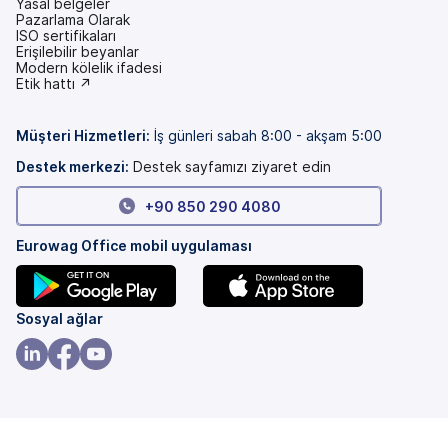
Yasal belgeler
Pazarlama Olarak
ISO sertifikaları
Erişilebilir beyanlar
(yeni
Modern kölelik ifadesi
bir
(yeni
Etik hattı ↗
sekmede)
bir
sekmede)
Müşteri Hizmetleri
:
İş günleri sabah 8:00 - akşam 5:00
Destek merkezi:
Destek sayfamızı ziyaret edin
+90 850 290 4080
Eurowag Office mobil uygulaması
(yeni
(yeni
Sosyal ağlar
bir
bir
sekmede)
sekmede)
(yeni
(yeni
(yeni
bir
bir
bir
sekmede)
sekmede)
sekmede)