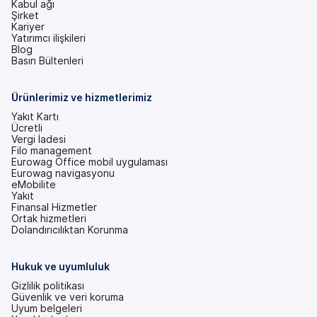
Kabul ağı
Şirket
Kariyer
Yatırımcı ilişkileri
(yeni
Blog
bir
Basın Bültenleri
sekmede)
Ürünlerimiz ve hizmetlerimiz
Yakıt Kartı
Ücretli
Vergi İadesi
Filo management
Eurowag Office mobil uygulaması
Eurowag navigasyonu
eMobilite
Yakıt
Finansal Hizmetler
Ortak hizmetleri
Dolandırıcılıktan Korunma
Hukuk ve uyumluluk
Gizlilik politikası
Güvenlik ve veri koruma
Uyum belgeleri