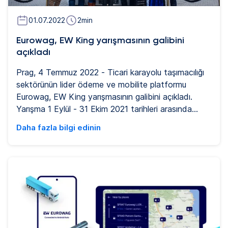
01.07.2022
2
min
Eurowag, EW King yarışmasının galibini
açıkladı
Prag, 4 Temmuz 2022 - Ticari karayolu taşımacılığı
sektörünün lider ödeme ve mobilite platformu
Eurowag, EW King yarışmasının galibini açıkladı.
Yarışma 1 Eylül - 31 Ekim 2021 tarihleri arasında
dünya çapında 18 ülkede gerçekleştirildi ve tüm
Daha fazla bilgi edinin
Eurowag kart müşterilerine açıktı. Yaklaşık 6.000
müşteri büyük ödül olan Volvo Kamyon FH D13 460
TC için çekilişe katıldı. Kazanan, Polonyalı nakliye
şirketi Stanwex II oldu.