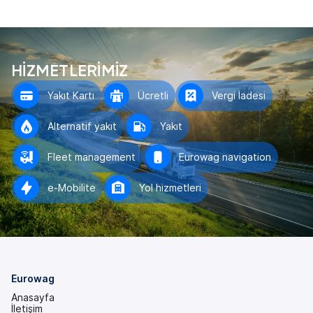
HİZMETLERİMİZ
Yakıt Kartı
Ücretli
Vergi İadesi
Alternatif yakıt
Yakıt
Fleet management
Eurowag navigation
e-Mobilite
Yol hizmetleri
Eurowag
Anasayfa
İletişim