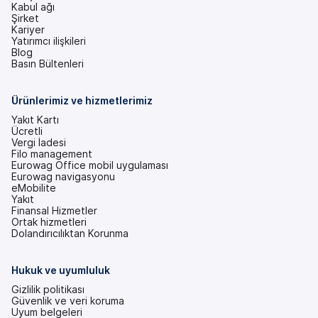
Kabul ağı
Şirket
Kariyer
Yatırımcı ilişkileri
(yeni
Blog
bir
Basın Bültenleri
sekmede)
Ürünlerimiz ve hizmetlerimiz
Yakıt Kartı
Ücretli
Vergi İadesi
Filo management
Eurowag Office mobil uygulaması
Eurowag navigasyonu
eMobilite
Yakıt
Finansal Hizmetler
Ortak hizmetleri
Dolandırıcılıktan Korunma
Hukuk ve uyumluluk
Gizlilik politikası
Güvenlik ve veri koruma
Uyum belgeleri