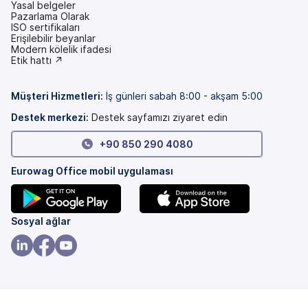
Yasal belgeler
Pazarlama Olarak
ISO sertifikaları
Erişilebilir beyanlar
(yeni
Modern kölelik ifadesi
bir
(yeni
Etik hattı ↗
sekmede)
bir
sekmede)
Müşteri Hizmetleri
:
İş günleri sabah 8:00 - akşam 5:00
Destek merkezi:
Destek sayfamızı ziyaret edin
+90 850 290 4080
Eurowag Office mobil uygulaması
(yeni
(yeni
Sosyal ağlar
bir
bir
sekmede)
sekmede)
(yeni
(yeni
(yeni
bir
bir
bir
sekmede)
sekmede)
sekmede)