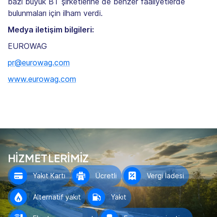
bazı büyük BT şirketlerine de benzer faaliyetlerde
bulunmaları için ilham verdi.
Medya iletişim bilgileri:
EUROWAG
pr@eurowag.com
www.eurowag.com
HİZMETLERİMİZ
Yakıt Kartı
Ücretli
Vergi İadesi
Alternatif yakıt
Yakıt