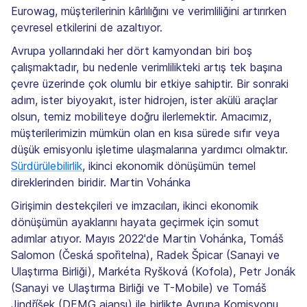
Eurowag, müşterilerinin kârlılığını ve verimliliğini artırırken
çevresel etkilerini de azaltıyor.
Avrupa yollarındaki her dört kamyondan biri boş
çalışmaktadır, bu nedenle verimlilikteki artış tek başına
çevre üzerinde çok olumlu bir etkiye sahiptir. Bir sonraki
adım, ister biyoyakıt, ister hidrojen, ister akülü araçlar
olsun, temiz mobiliteye doğru ilerlemektir. Amacımız,
müşterilerimizin mümkün olan en kısa sürede sıfır veya
düşük emisyonlu işletime ulaşmalarına yardımcı olmaktır.
Sürdürülebilirlik
, ikinci ekonomik dönüşümün temel
direklerinden biridir. Martin Vohánka
Girişimin destekçileri ve imzacıları, ikinci ekonomik
dönüşümün ayaklarını hayata geçirmek için somut
adımlar atıyor. Mayıs 2022'de Martin Vohánka, Tomáš
Salomon (Česká spořitelna), Radek Špicar (Sanayi ve
Ulaştırma Birliği), Markéta Ryšková (Kofola), Petr Jonák
(Sanayi ve Ulaştırma Birliği ve T-Mobile) ve Tomáš
Jindříšek (DFMG ajansı) ile birlikte Avrupa Komisyonu