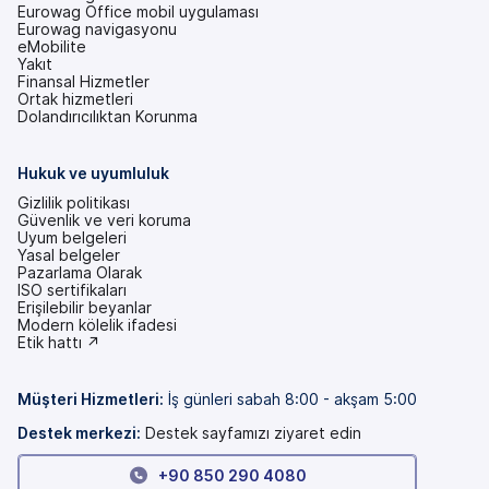
Eurowag Office mobil uygulaması
Eurowag navigasyonu
eMobilite
Yakıt
Finansal Hizmetler
Ortak hizmetleri
Dolandırıcılıktan Korunma
Hukuk ve uyumluluk
Gizlilik politikası
Güvenlik ve veri koruma
Uyum belgeleri
Yasal belgeler
Pazarlama Olarak
ISO sertifikaları
Erişilebilir beyanlar
(yeni
Modern kölelik ifadesi
bir
(yeni
Etik hattı ↗
sekmede)
bir
sekmede)
Müşteri Hizmetleri
:
İş günleri sabah 8:00 - akşam 5:00
Destek merkezi:
Destek sayfamızı ziyaret edin
+90 850 290 4080