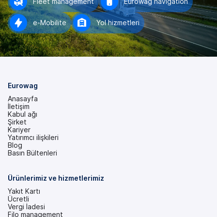
Fleet management
Eurowag navigation
e-Mobilite
Yol hizmetleri
Eurowag
Anasayfa
İletişim
Kabul ağı
Şirket
Kariyer
Yatırımcı ilişkileri
(yeni
Blog
bir
Basın Bültenleri
sekmede)
Ürünlerimiz ve hizmetlerimiz
Yakıt Kartı
Ücretli
Vergi İadesi
Filo management