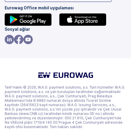
Eurowag Office mobil uygulaması
(yeni
(yeni
Sosyal ağlar
bir
bir
sekmede)
sekmede)
(yeni
(yeni
(yeni
bir
bir
bir
sekmede)
sekmede)
sekmede)
Telif Hakkı © 2026, W.A.G. payment solutions, a.s. Tüm hizmetler W.A.G.
payment solutions, a.s. ve yan kuruluşları tarafından sağlanmaktadır.
W.A.G. payment solutions, a.s., Çek Cumhuriyeti, Prag Belediye
Mahkemesi'nde B 6882 numaralı dosya altında Ticaret Siciline
kayıtlıdır (26415623 kayıt numarası). W.A.G. Issuing Services, a.s.,
W.A.G. payment solutions, a.s.'nin yüzde yüz iştirakidir ve Çek Ulusal
Bankası (www.CNB.cz) tarafından kimlik numarası (ID no.) altında
yetkilendirilmiş ve düzenlenmiştir: 050 21 910, Çek Cumhuriyeti'nde
Na Vítězné pláni 1719/4 140 00 Prague 4 Çek Cumhuriyeti adresinde
kayıtlı ofisi bulunmaktadır. Tüm hakları saklıdır.