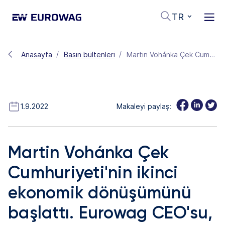
TR
Anasayfa
Basın bültenleri
Martin Vohánka Çek Cumhuriyeti'nin ikinci ekonomik dönüşümünü başlattı. Eurowag CEO'su, hedefin rekabet gücünü ve sürdürülebilirliği arttırmak olduğunu söylüyor
1.9.2022
Makaleyi paylaş:
Martin Vohánka Çek
Cumhuriyeti'nin ikinci
ekonomik dönüşümünü
başlattı. Eurowag CEO'su,