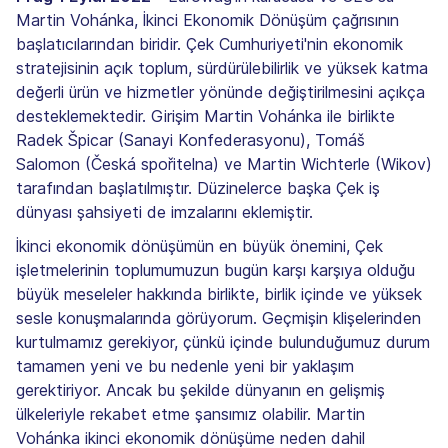
Martin Vohánka, İkinci Ekonomik Dönüşüm çağrısının
başlatıcılarından biridir. Çek Cumhuriyeti'nin ekonomik
stratejisinin açık toplum, sürdürülebilirlik ve yüksek katma
değerli ürün ve hizmetler yönünde değiştirilmesini açıkça
desteklemektedir. Girişim Martin Vohánka ile birlikte
Radek Špicar (Sanayi Konfederasyonu), Tomáš
Salomon (Česká spořitelna) ve Martin Wichterle (Wikov)
tarafından başlatılmıştır. Düzinelerce başka Çek iş
dünyası şahsiyeti de imzalarını eklemiştir.
İkinci ekonomik dönüşümün en büyük önemini, Çek
işletmelerinin toplumumuzun bugün karşı karşıya olduğu
büyük meseleler hakkında birlikte, birlik içinde ve yüksek
sesle konuşmalarında görüyorum. Geçmişin klişelerinden
kurtulmamız gerekiyor, çünkü içinde bulunduğumuz durum
tamamen yeni ve bu nedenle yeni bir yaklaşım
gerektiriyor. Ancak bu şekilde dünyanın en gelişmiş
ülkeleriyle rekabet etme şansımız olabilir. Martin
Vohánka ikinci ekonomik dönüşüme neden dahil