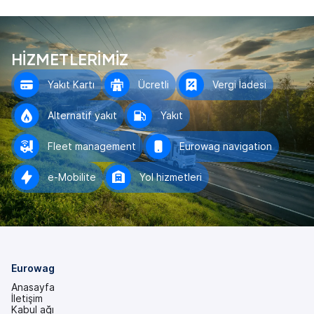
HİZMETLERİMİZ
Yakıt Kartı
Ücretli
Vergi İadesi
Alternatif yakıt
Yakıt
Fleet management
Eurowag navigation
e-Mobilite
Yol hizmetleri
Eurowag
Anasayfa
İletişim
Kabul ağı