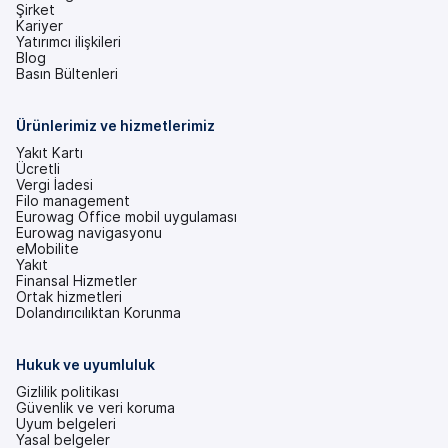
Şirket
Kariyer
Yatırımcı ilişkileri
(yeni
Blog
bir
Basın Bültenleri
sekmede)
Ürünlerimiz ve hizmetlerimiz
Yakıt Kartı
Ücretli
Vergi İadesi
Filo management
Eurowag Office mobil uygulaması
Eurowag navigasyonu
eMobilite
Yakıt
Finansal Hizmetler
Ortak hizmetleri
Dolandırıcılıktan Korunma
Hukuk ve uyumluluk
Gizlilik politikası
Güvenlik ve veri koruma
Uyum belgeleri
Yasal belgeler