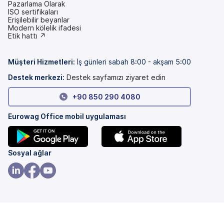
Pazarlama Olarak
ISO sertifikaları
Erişilebilir beyanlar
(yeni
Modern kölelik ifadesi
bir
(yeni
Etik hattı ↗
sekmede)
bir
sekmede)
Müşteri Hizmetleri
:
İş günleri sabah 8:00 - akşam 5:00
Destek merkezi:
Destek sayfamızı ziyaret edin
+90 850 290 4080
Eurowag Office mobil uygulaması
(yeni
(yeni
Sosyal ağlar
bir
bir
sekmede)
sekmede)
(yeni
(yeni
(yeni
bir
bir
bir
sekmede)
sekmede)
sekmede)