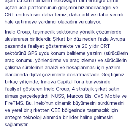
aşan bu satın almanın Eurowag'ın tam entegre dijital
uçtan uca platformunun gelişimini hızlandıracağını ve
CRT endüstrisini daha temiz, daha adil ve daha verimli
hale getirmeye yardımcı olacağını vurguluyor.
Inelo Group, taşımacılık sektörüne yönelik çözümlerde
uluslararası bir liderdir. Şirket bir düzineden fazla Avrupa
pazarında faaliyet göstermekte ve 20 yıldır CRT
sektörünü GPS uydu konum belirleme yazılımı (sürücülerin
araç konumu, yönlendirme ve araç izleme) ve sürücülerin
çalışma sürelerinin analizi ve hesaplanması için yazılım
alanlarında dijital çözümlerle donatmaktadır. Geçtiğimiz
birkaç yıl içinde, Innova Capital fonu bünyesinde
faaliyet gösteren Inelo Group, 4 stratejik şirket satın
alması gerçekleştirdi: NUSS, Marcos Bis, CVS Mobile ve
FireTMS. Bu, Inelo'nun dinamik büyümesini sürdürmesini
ve yerel bir şirketten CEE bölgesinde taşımacılık için
entegre teknoloji alanında bir lider haline gelmesini
sağlamıştır.