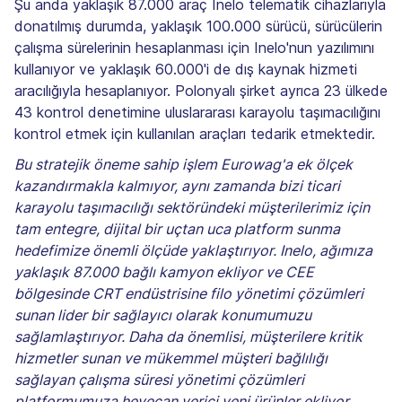
Şu anda yaklaşık 87.000 araç Inelo telematik cihazlarıyla
donatılmış durumda, yaklaşık 100.000 sürücü, sürücülerin
çalışma sürelerinin hesaplanması için Inelo'nun yazılımını
kullanıyor ve yaklaşık 60.000'i de dış kaynak hizmeti
aracılığıyla hesaplanıyor. Polonyalı şirket ayrıca 23 ülkede
43 kontrol denetimine uluslararası karayolu taşımacılığını
kontrol etmek için kullanılan araçları tedarik etmektedir.
Bu stratejik öneme sahip işlem Eurowag'a ek ölçek
kazandırmakla kalmıyor, aynı zamanda bizi ticari
karayolu taşımacılığı sektöründeki müşterilerimiz için
tam entegre, dijital bir uçtan uca platform sunma
hedefimize önemli ölçüde yaklaştırıyor. Inelo, ağımıza
yaklaşık 87.000 bağlı kamyon ekliyor ve CEE
bölgesinde CRT endüstrisine filo yönetimi çözümleri
sunan lider bir sağlayıcı olarak konumumuzu
sağlamlaştırıyor. Daha da önemlisi, müşterilere kritik
hizmetler sunan ve mükemmel müşteri bağlılığı
sağlayan çalışma süresi yönetimi çözümleri
platformumuza heyecan verici yeni ürünler ekliyor.