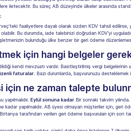
ililere iletecektir. Bu süreç AB düzeyinde ülkeler arasında standar
:
eç'teki faaliyetlere dayalı olarak sizden KDV tahsil edilirse, y
abilir. Bu durumda, iade talebinizi doğrudan KDV'yi uyguladığ
a işletmenizin bulunduğu ülke benzer bir geri ödeme düzenleme
tmek için hangi belgeler gerek
dildiği kendi mevzuatı vardır. Basitleştirilmiş vergi belgelerini
zenli faturalar
. Bazı durumlarda, başvurunuzu desteklemek içi
 için ne zaman talepte bulunm
u yapılmalıdır.
Eylül sonuna kadar
Bir sonraki takvim yılında.
kadar yapılmalıdır. AB üyesi olmayan müşteriler için, geri ödeme ü
k Britanya tarafından verilen geri ödeme başvuruları için son tar
geçerli son tarih yoktur, çünkü daha önce listelenen 7 ülkenin h