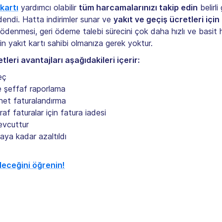
kartı
yardımcı olabilir
tüm harcamalarınızı takip edin
belirli
dendi. Hatta indirimler sunar ve
yakıt ve geçiş ücretleri için 
yla ödenmesi, geri ödeme talebi sürecini çok daha hızlı ve basit
n yakıt kartı sahibi olmanıza gerek yoktur.
eri avantajları aşağıdakileri içerir:
eç
e şeffaf raporlama
net faturalandırma
 faturalar için fatura iadesi
evcuttur
aya kadar azaltıldı
leceğini öğrenin!