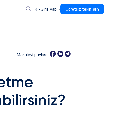
TR
Giriş yap
Ücretsiz teklif alın
Makaleyi paylaş:
 etme
ilirsiniz?