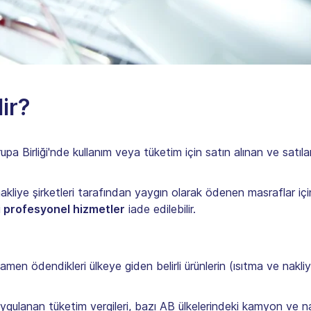
ir?
rupa Birliği'nde kullanım veya tüketim için satın alınan ve satı
kliye şirketleri tarafından yaygın olarak ödenen masraflar iç
li profesyonel hizmetler
iade edilebilir.
mamen ödendikleri ülkeye giden belirli ürünlerin (ısıtma ve nakliye
uygulanan tüketim vergileri, bazı AB ülkelerindeki kamyon ve nak