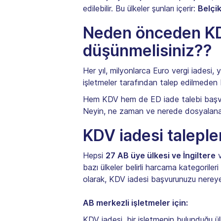
edilebilir. Bu ülkeler şunları içerir:
Belçi
Neden önceden KD
düşünmelisiniz??
Her yıl, milyonlarca Euro vergi iadesi
işletmeler tarafından talep edilmeden bı
Hem KDV hem de ED iade talebi başvurular
Neyin, ne zaman ve nerede dosyalanacağı
KDV iadesi taleple
Hepsi
27 AB üye ülkesi ve İngiltere
v
bazı ülkeler belirli harcama kategoriler
olarak, KDV iadesi başvurunuzu nereye ve
AB merkezli işletmeler için:
KDV iadesi, bir işletmenin bulunduğu ülk