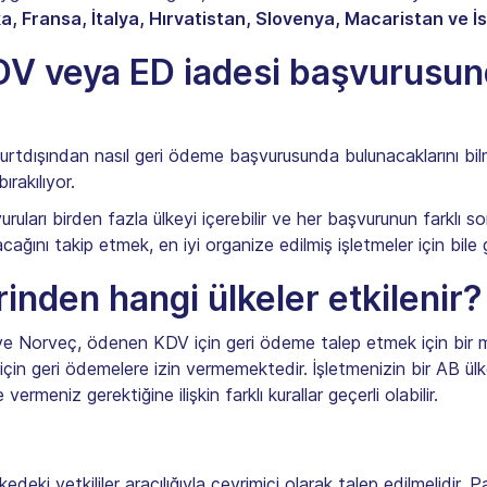
ka, Fransa, İtalya, Hırvatistan, Slovenya, Macaristan ve 
V veya ED iadesi başvurusun
, yurtdışından nasıl geri ödeme başvurusunda bulunacaklarını b
rakılıyor.
ı birden fazla ülkeyi içerebilir ve her başvurunun farklı son ta
nı takip etmek, en iyi organize edilmiş işletmeler için bile g
rinden hangi ülkeler etkilenir?
e Norveç, ödenen KDV için geri ödeme talep etmek için bir m
i için geri ödemelere izin vermemektedir. İşletmenizin bir AB ül
rmeniz gerektiğine ilişkin farklı kurallar geçerli olabilir.
edeki yetkililer aracılığıyla çevrimiçi olarak talep edilmelidir.