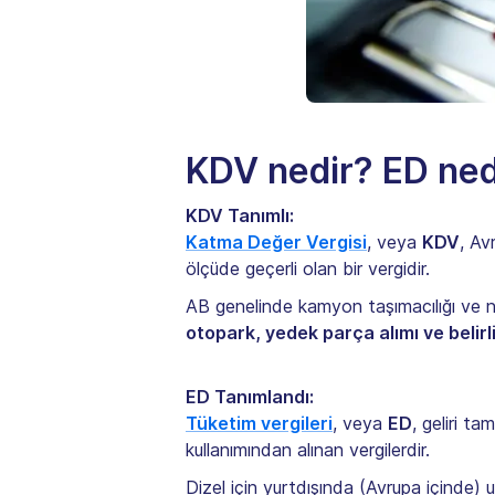
KDV nedir? ED ned
KDV Tanımlı:
Katma Değer Vergisi
, veya
KDV
, Av
ölçüde geçerli olan bir vergidir.
AB genelinde kamyon taşımacılığı ve na
otopark, yedek parça alımı ve belir
ED Tanımlandı:
Tüketim vergileri
, veya
ED
, geliri ta
kullanımından alınan vergilerdir.
Dizel için yurtdışında (Avrupa içinde) 