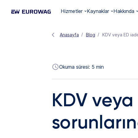
Hizmetler
Kaynaklar
Hakkında
Anasayfa
Blog
KDV veya ED iades
Okuma süresi:
5
min
KDV veya 
sorunların