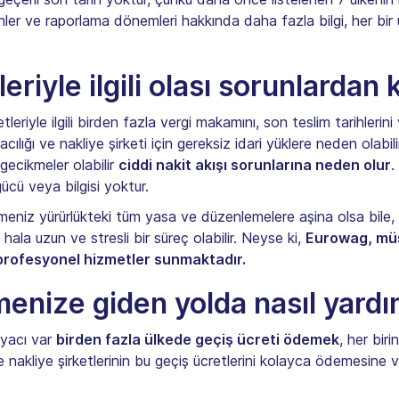
hler ve raporlama dönemleri hakkında daha fazla bilgi, her bir ül
eriyle ilgili olası sorunlardan
riyle ilgili birden fazla vergi makamını, son teslim tarihlerini 
cılığı ve nakliye şirketi için gereksiz idari yüklere neden olab
gecikmeler olabilir
ciddi nakit akışı sorunlarına neden olur
.
cü veya bilgisi yoktur.
tmeniz yürürlükteki tüm yasa ve düzenlemelere aşina olsa bile
la uzun ve stresli bir süreç olabilir. Neyse ki,
Eurowag, müşt
profesyonel hizmetler sunmaktadır.
nize giden yolda nasıl yardım
tiyacı var
birden fazla ülkede geçiş ücreti ödemek
, her bir
nakliye şirketlerinin bu geçiş ücretlerini kolayca ödemesine