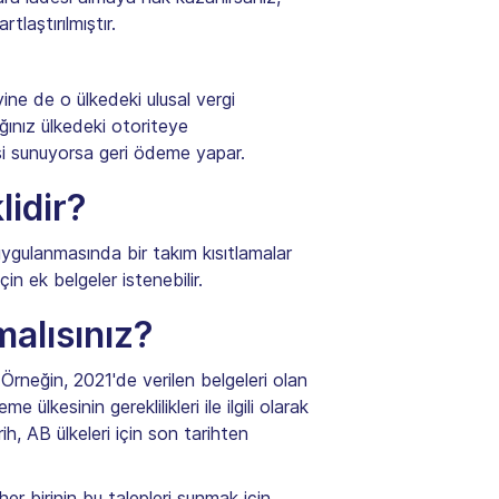
tlaştırılmıştır.
ine de o ülkedeki ulusal vergi
ınız ülkedeki otoriteye
si sunuyorsa geri ödeme yapar.
lidir?
n uygulanmasında bir takım kısıtlamalar
n ek belgeler istenebilir.
alısınız?
 Örneğin, 2021'de verilen belgeleri olan
lkesinin gereklilikleri ile ilgili olarak
ih, AB ülkeleri için son tarihten
er birinin bu talepleri sunmak için