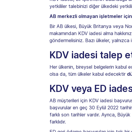
yetkililer talebinizi diğer ülkedeki yetk
AB merkezli olmayan işletmeler için
Bir AB ülkesi, Büyük Britanya veya Norv
makamından KDV iadesi alma hakkınız ol
göndermelisiniz. Bazı ülkeler, yalnızc
KDV iadesi talep e
Her ülkenin, bireysel belgelerin kabul e
olsa da, tüm ülkeler kabul edecektir
dü
KDV veya ED iadesi
AB müşterileri için KDV iadesi başvurus
başvurular en geç 30 Eylül 2022 tarihine 
farklı son tarihler vardır. Ayrıca, Büyü
farklıdır.
ED geri ödeme başvuruları için tek bir 