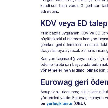
kendi son tarihi vardır. Geçerli son tari
edinilebilir..
KDV veya ED talepl
Yıllık bazda uygulanan KDV ve ED ücretle
büyüklükteki uluslararası kamyon taşıma
gereken geri ödemelerin alınmasındaki 
dosyalamaya ayıracak zamanı, insan gü
Kamyon taşımacılığı veya nakliye işle
ödeme talebi için başvuruda bulunmak ha
yönetmelerine yardımcı olmak için 
Eurowag geri ödeme
Avrupa'daki ticari araç sürücülerinin ih
yöntemleri vardır. Eurowag, kamyon ve 
bir
yerleşik ünite
(OBU).