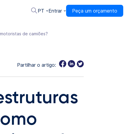
PT
Entrar
Peça um orçamento
s motoristas de camiões?
Partilhar o artigo:
estruturas
 como