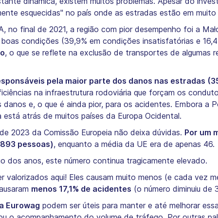
stante dinâmica, existem muitos problemas. Apesar do inves
ramente esquecidas" no país onde as estradas estão em muit
, no final de 2021, a região com pior desempenho foi a Ma
boas condições (39,9% em condições insatisfatórias e 16,4
to
, o que se reflete na exclusão de transportes de algumas r
esponsáveis pela maior parte dos danos nas estradas (3
iciências na infraestrutura rodoviária que forçam os conduto
s danos e, o que é ainda pior, para os acidentes. Embora a 
a está atrás de muitos países da Europa Ocidental.
 de 2023 da Comissão Europeia não deixa dúvidas.
Por um m
1.893 pessoas)
, enquanto a média da UE era de apenas 46.
go dos anos, este número continua tragicamente elevado.
er valorizados aqui! Eles causam muito menos (e cada vez
causaram
menos 17,1% de acidentes
(o número diminuiu de 3
da Eurowag
podem ser úteis para manter e até melhorar essas
u o acompanhamento do volume de tráfego. Por outras palav