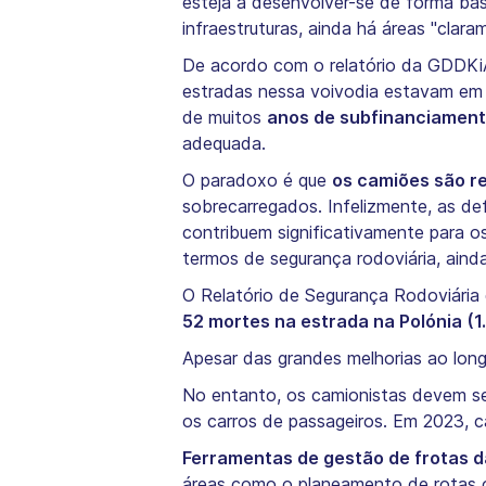
esteja a desenvolver-se de forma ba
infraestruturas, ainda há áreas "cla
De acordo com o relatório da GDDKiA
estradas nessa voivodia estavam em 
de muitos
anos de subfinanciamen
adequada.
O paradoxo é que
os camiões são r
sobrecarregados. Infelizmente, as def
contribuem significativamente para o
termos de segurança rodoviária, aind
O Relatório de Segurança Rodoviária
52 mortes na estrada na Polónia (
Apesar das grandes melhorias ao lon
No entanto, os camionistas devem s
os carros de passageiros. Em 2023, 
Ferramentas de gestão de frotas 
áreas como o planeamento de rotas o