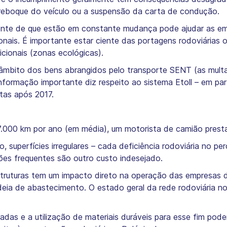
reboque do veículo ou a suspensão da carta de condução.
ente de que estão em constante mudança pode ajudar as emp
nais. É importante estar ciente das portagens rodoviárias 
icionais (zonas ecológicas).
âmbito dos bens abrangidos pelo transporte SENT (as multa
formação importante diz respeito ao sistema Etoll – em par
tas após 2017.
.000 km por ano (em média), um motorista de camião presta
o, superfícies irregulares – cada deficiência rodoviária no 
ções frequentes são outro custo indesejado.
truturas tem um impacto direto na operação das empresas de
ia de abastecimento. O estado geral da rede rodoviária no
das e a utilização de materiais duráveis para esse fim pode