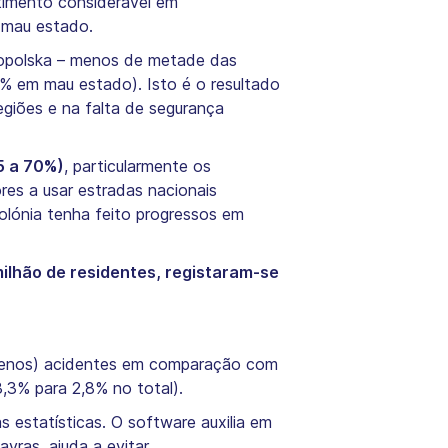
timento considerável em
o mau estado.
łopolska – menos de metade das
% em mau estado). Isto é o resultado
egiões e na falta de segurança
5 a 70%)
, particularmente os
res a usar estradas nacionais
Polónia tenha feito progressos em
ilhão de residentes, registaram-se
 menos) acidentes em comparação com
,3% para 2,8% no total).
 estatísticas. O software auxilia em
ras, ajuda a evitar