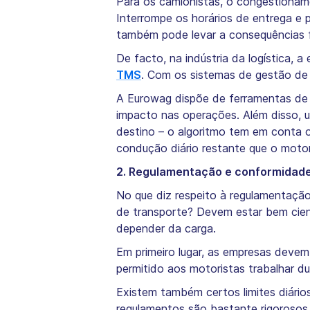
Para os camionistas, o congestionam
Interrompe os horários de entrega e 
também pode levar a consequências fi
De facto, na indústria da logística, 
TMS
. Com os sistemas de gestão de t
A Eurowag dispõe de ferramentas de 
impacto nas operações. Além disso, u
destino – o algoritmo tem em conta o
condução diário restante que o motori
2. Regulamentação e conformidad
No que diz respeito à regulamentação 
de transporte? Devem estar bem cien
depender da carga.
Em primeiro lugar, as empresas devem
permitido aos motoristas trabalhar d
Existem também certos limites diário
regulamentos são bastante rigorosos