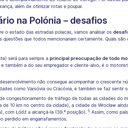
ança, além de otimizar rotas e poupar.
rio na Polónia – desafios
e o estado das estradas polacas, vamos analisar os
desafi
ês questões que todos mencionariam certamente. Quais são 
nte) será para sempre a
principal preocupação de todo mot
, e também a do seu empregador e cliente-alvo, é o motoris
em desenvolvimento não consegue acompanhar o crescente nú
idades como Varsóvia ou Cracóvia, e também se faz sentir s
o de congestionamento de tráfego de todas as cidades do 
a de 10 km no centro da cidade), a cidade de Wrocław ainda
5
), com Łódź a alcançá-la (39.ª posição).
Assim, como país
po perdido em engarrafamentos.