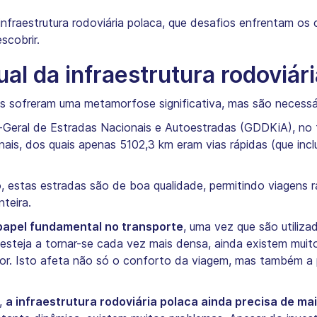
nfraestrutura rodoviária polaca, que desafios enfrentam os
scobrir.
ual da infraestrutura rodoviár
s sofreram uma metamorfose significativa, mas são necessá
eral de Estradas Nacionais e Autoestradas (GDDKiA), no fi
nais, dos quais apenas 5102,3 km eram vias rápidas (que inc
 estas estradas são de boa qualidade, permitindo viagens r
nteira.
apel fundamental no transporte
, uma vez que são utiliz
 esteja a tornar-se cada vez mais densa, ainda existem mu
rior. Isto afeta não só o conforto da viagem, mas também a 
,
a infraestrutura rodoviária polaca ainda precisa de mai