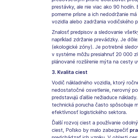
prestávky, ale nie viac ako 90 hodín.
pomerne prísne a ich nedodržanie má 
vozidla alebo zadržania vodičského p
Znalosť predpisov a sledovanie všet
napríklad zdržanie prevádzky. Je dô
(ekologické zóny). Je potrebné sledo
v systéme môžu presiahnuť 20 000 zlo
plánované rozšírenie mýta na cesty 
3. Kvalita ciest
Vodič nákladného vozidla, ktorý ročn
nedostatočné osvetlenie, nerovný po
predstavujú ďalšie nežiaduce náklady.
technická porucha často spôsobuje me
efektívnosť logistického sektora.
Ďalší rozvoj ciest a používanie odoln
ciest, Poľsko by malo zabezpečiť
pra
predchádzať ich vzniku. V oblasti cest