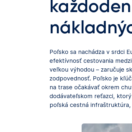
každodenn
nákladnýc
Poľsko sa nachádza v srdci E
efektívnosť cestovania medz
veľkou výhodou – zaručuje sku
zodpovednosť. Poľsko je kľú
na trase očakávať okrem chu
dodávateľskom reťazci, ktorý
poľská cestná infraštruktúra