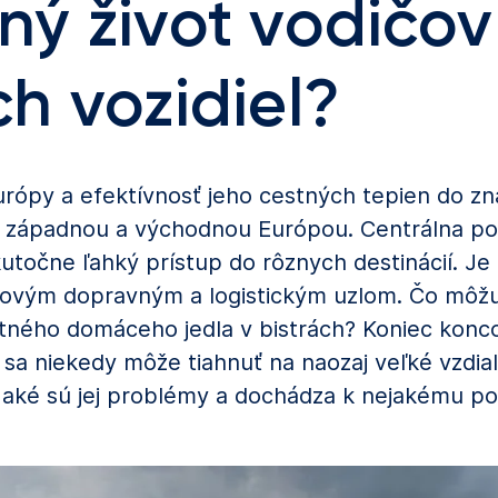
ý život vodičov
h vozidiel?
urópy a efektívnosť jeho cestných tepien do zn
i západnou a východnou Európou. Centrálna pol
točne ľahký prístup do rôznych destinácií. Je 
čovým dopravným a logistickým uzlom. Čo môžu 
tného domáceho jedla v bistrách? Koniec konco
 sa niekedy môže tiahnuť na naozaj veľké vzdial
, aké sú jej problémy a dochádza k nejakému po