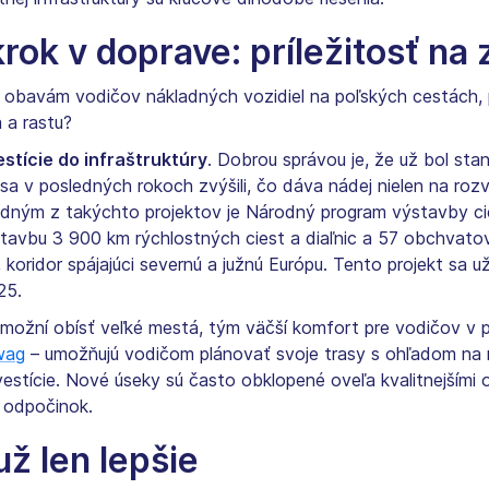
ok v doprave: príležitosť na 
m obavám vodičov nákladných vozidiel na poľských cestách, 
 a rastu?
estície do infraštruktúry
. Dobrou správou je, že už bol st
 sa v posledných rokoch zvýšili, čo dáva nádej nielen na rozv
edným z takýchto projektov je Národný program výstavby ci
avbu 3 900 km rýchlostných ciest a diaľnic a 57 obchvatov z
koridor spájajúci severnú a južnú Európu. Tento projekt sa už
25.
umožní obísť veľké mestá, tým väčší komfort pre vodičov v
wag
– umožňujú vodičom plánovať svoje trasy s ohľadom na 
vestície. Nové úseky sú často obklopené oveľa kvalitnejšími
 odpočinok.
už len lepšie