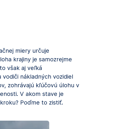
ačnej miery určuje
oha krajiny je samozrejme
to však aj veľká
vodiči nákladných vozidiel
v, zohrávajú kľúčovú úlohu v
enosti. V akom stave je
kroku? Poďme to zistiť.