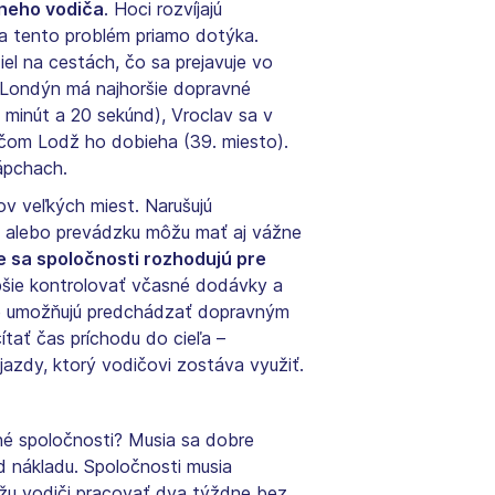
neho vodiča
. Hoci rozvíjajú
 sa tento problém priamo dotýka.
el na cestách, čo sa prejavuje vo
 Londýn má najhoršie dopravné
minút a 20 sekúnd), Vroclav sa v
ičom Lodž ho dobieha (39. miesto).
ápchach.
ov veľkých miest. Narušujú
 alebo prevádzku môžu mať aj vážne
e sa spoločnosti rozhodujú pre
šie kontrolovať včasné dodávky a
oré umožňujú predchádzať dopravným
tať čas príchodu do cieľa –
jazdy, ktorý vodičovi zostáva využiť.
vné spoločnosti? Musia sa dobre
od nákladu. Spoločnosti musia
ôžu vodiči pracovať dva týždne bez