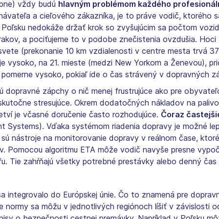
obne) vždy budú
hlavným problémom každého profesionál
tnávateľa a cieľového zákazníka, je to práve vodič, ktorého
v Poľsku nedokáže držať krok so zvyšujúcim sa počtom vozidi
rakov, a pociťujeme to v podobe znečistenia ovzdušia. Hoci
ete (prekonanie 10 km vzdialenosti v centre mesta trvá 37 
uje vysoko, na 21. mieste (medzi New Yorkom a Ženevou), pr
e pomerne vysoko, pokiaľ ide o čas strávený v dopravných z
sú dopravné zápchy o nič menej frustrujúce ako pre obyvateľ
utočne stresujúce. Okrem dodatočných nákladov na palivo
etví je včasné doručenie často rozhodujúce.
Čoraz častejši
 Systems). Vďaka systémom riadenia dopravy je možné lep
ii sú nástroje na monitorovanie dopravy v reálnom čase, kt
yv. Pomocou algoritmu ETA môže vodič navyše presne vypočí
fu. Tie zahŕňajú všetky potrebné prestávky alebo denný čas 
 sa integrovalo do Európskej únie. Čo to znamená pre dopra
ne normy sa môžu v jednotlivých regiónoch líšiť v závislosti 
pisy o bezpečnosti cestnej premávky. Napríklad v Poľsku m