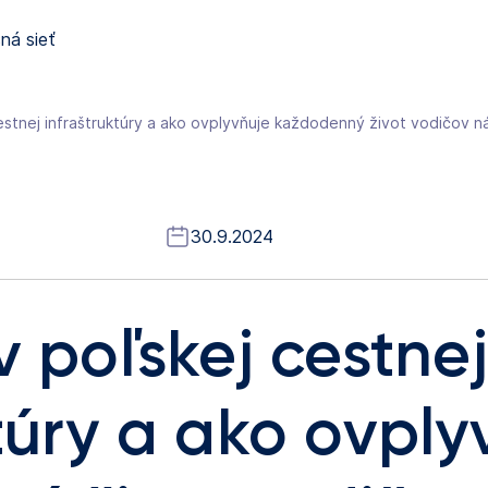
ná sieť
cestnej infraštruktúry a ako ovplyvňuje každodenný život vodičov n
30.9.2024
v poľskej cestnej
túry a ako ovply