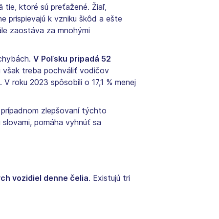
ä tie, ktoré sú preťažené. Žiaľ,
e prispievajú k vzniku škôd a ešte
tále zaostáva za mnohými
ochybách.
V Poľsku pripadá 52
u však treba pochváliť vodičov
 V roku 2023 spôsobili o 17,1 % menej
a prípadnom zlepšovaní týchto
mi slovami, pomáha vyhnúť sa
ch vozidiel denne čelia
. Existujú tri