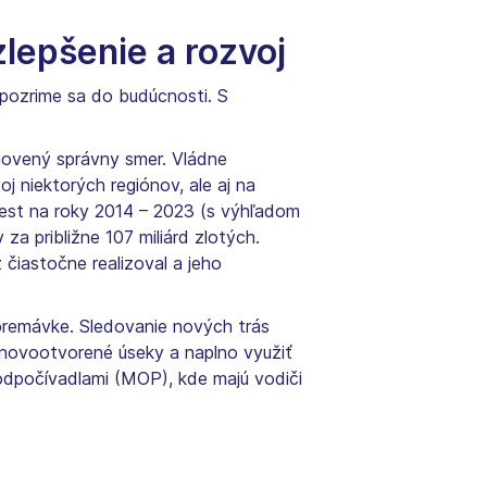
zlepšenie a rozvoj
pozrime sa do budúcnosti. S
anovený správny smer. Vládne
oj niektorých regiónov, ale aj na
est na roky 2014 – 2023 (s výhľadom
a približne 107 miliárd zlotých.
 čiastočne realizoval a jeho
 premávke. Sledovanie nových trás
novootvorené úseky a naplno využiť
 odpočívadlami (MOP), kde majú vodiči