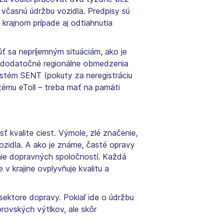
a včasnú údržbu vozidla. Predpisy sú
krajnom prípade aj odtiahnutia
 sa nepríjemným situáciám, ako je
ne dodatočné regionálne obmedzenia
ystém SENT (pokuty za neregistráciu
tému eToll – treba mať na pamäti
 kvalite ciest. Výmole, zlé značenie,
zidla. A ako je známe, časté opravy
anie dopravných spoločností. Každá
v krajine ovplyvňuje kvalitu a
 sektore dopravy. Pokiaľ ide o údržbu
rovských výtlkov, ale skôr