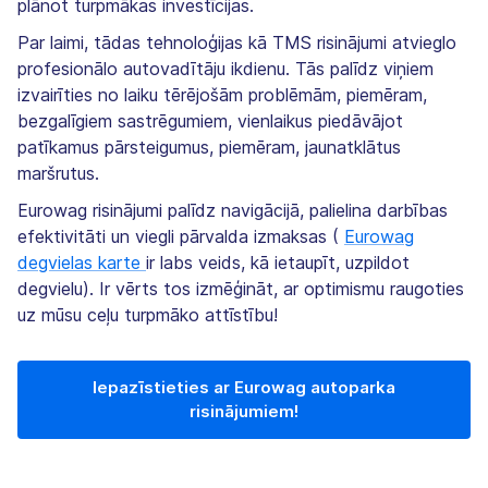
plānot turpmākas investīcijas.
Par laimi, tādas tehnoloģijas kā TMS risinājumi atvieglo
profesionālo autovadītāju ikdienu. Tās palīdz viņiem
izvairīties no laiku tērējošām problēmām, piemēram,
bezgalīgiem sastrēgumiem, vienlaikus piedāvājot
patīkamus pārsteigumus, piemēram, jaunatklātus
maršrutus.
Eurowag risinājumi palīdz navigācijā, palielina darbības
efektivitāti un viegli pārvalda izmaksas (
Eurowag
degvielas karte
ir labs veids, kā ietaupīt, uzpildot
degvielu). Ir vērts tos izmēģināt, ar optimismu raugoties
uz mūsu ceļu turpmāko attīstību!
Iepazīstieties ar Eurowag autoparka
risinājumiem!