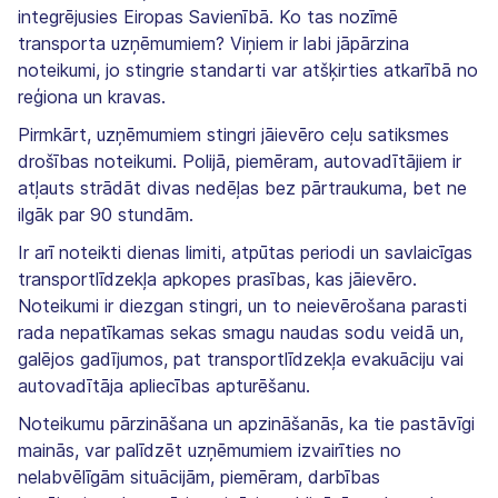
integrējusies Eiropas Savienībā. Ko tas nozīmē
transporta uzņēmumiem? Viņiem ir labi jāpārzina
noteikumi, jo stingrie standarti var atšķirties atkarībā no
reģiona un kravas.
Pirmkārt, uzņēmumiem stingri jāievēro ceļu satiksmes
drošības noteikumi. Polijā, piemēram, autovadītājiem ir
atļauts strādāt divas nedēļas bez pārtraukuma, bet ne
ilgāk par 90 stundām.
Ir arī noteikti dienas limiti, atpūtas periodi un savlaicīgas
transportlīdzekļa apkopes prasības, kas jāievēro.
Noteikumi ir diezgan stingri, un to neievērošana parasti
rada nepatīkamas sekas smagu naudas sodu veidā un,
galējos gadījumos, pat transportlīdzekļa evakuāciju vai
autovadītāja apliecības apturēšanu.
Noteikumu pārzināšana un apzināšanās, ka tie pastāvīgi
mainās, var palīdzēt uzņēmumiem izvairīties no
nelabvēlīgām situācijām, piemēram, darbības