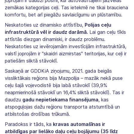
joprojām ir daudzi posmi, kur autovadītājiem jāizvēlas
zemākas kategorijas ceļi. Tas ietekmē ne tikai brauciena
komfortu, bet arī piegāžu savlaicīgumu un plūstamību.
Neskatoties uz dinamisko attīstību,
Polijas ceļu
infrastruktūrā vēl ir daudz darāmā.
Lai gan ceļu tīkls
attīstās diezgan dinamiski, ir daudz problēmu.
Neskatoties uz ievērojamām investīcijām infrastruktūrā,
valstī joprojām ir "skaidri aizmirstas" teritorijas, kur ceļi ir
patiešām sliktā stāvoklī.
Saskaņā ar GDDKiA ziņojumu, 2021. gada beigās
vissliktākais reģions bija Mazpolija – mazāk nekā puse
ceļu šajā vojevodistē bija labā stāvoklī (39,9%
neapmierinošā stāvoklī un 16,4% sliktā stāvoklī). Tas ir
daudzu
gadu nepietiekama finansējuma
, kas
atspoguļojas dažu reģionu transporta atstumtībā un
atbilstošas drošības trūkumā.
Paradokss ir tāds, ka
kravas automašīnas ir
atbildīgas par lielāko daļu ceļu bojājumu (35 līdz