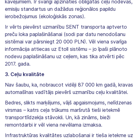
kavējumiem. Ir svarīgi apzināties obligātās ceļu nodevas,
emisiju standartus un dažādus reģionālos papildu
ierobežojumus (ekoloģiskās zonas).
Ir vērts pievērst uzmanību SENT transporta aptverto
preču loka paplašināšanai (sodi par datu nenodošanu
sistēmai var pārsniegt 20 000 PLN). Vēl viena svarīga
informācija attiecas uz Etoll sistēmu – jo īpaši plānoto
nodevu paplašināšanu uz ceļiem, kas tika atvērti pēc
2017. gada.
3. Ceļu kvalitāte
Nav šaubu, ka, nobraucot vidēji 87 000 km gadā, kravas
automašīnas vadītājs pievērš uzmanību ceļu kvalitātei.
Bedres, slikts marķējums, vājš apgaismojums, nelīdzenas
virsmas – katrs ceļa trūkums maršrutā tieši ietekmē
transportlīdzekļa stāvokli. Un, kā zināms, bieži
remontdarbi ir vēl viena nevēlama izmaksa.
Infrastruktūras kvalitātes uzlabošanai ir tieša ietekme uz