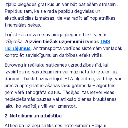
izjauc piegādes grafikus un var būt patiešām stresaini.
Papildus tam, ka tie rada papildu degvielas un
ekspluatācijas izmaksas, tie var radīt arī nopietnākas
finansiālas sekas.
Loģistikas nozarē savlaicīga piegāde bieži vien ir
izšķiroša.
Aizvien biežāk uzņēmumi izvēlas
TMS
risinājumus
. Ar transporta vadības sistēmām var labāk
kontrolēt savlaicīgumu un darbības efektivitāti.
Eurowag ir reāllaika satiksmes uzraudzības rīki, lai
izvairītos no sastrēgumiem vai mazinātu to ietekmi uz
darbību. Turklāt, izmantojot ETA algoritmu, vadītājs var
precīzi aprēķināt ierašanās laiku galamērķī – algoritms
ņem vērā tahogrāfa datus. Tādējādi tas ietver visas
nepieciešamās pauzes vai atlikušo dienas braukšanas
laiku, ko vadītājs vēl var izmantot.
2. Noteikumi un atbilstība
Attiecībā uz ceļu satiksmes noteikumiem Polija ir