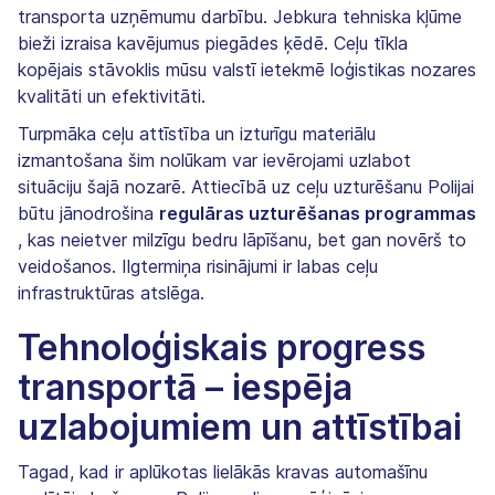
transporta uzņēmumu darbību. Jebkura tehniska kļūme
bieži izraisa kavējumus piegādes ķēdē. Ceļu tīkla
kopējais stāvoklis mūsu valstī ietekmē loģistikas nozares
kvalitāti un efektivitāti.
Turpmāka ceļu attīstība un izturīgu materiālu
izmantošana šim nolūkam var ievērojami uzlabot
situāciju šajā nozarē. Attiecībā uz ceļu uzturēšanu Polijai
būtu jānodrošina
regulāras uzturēšanas programmas
, kas neietver milzīgu bedru lāpīšanu, bet gan novērš to
veidošanos. Ilgtermiņa risinājumi ir labas ceļu
infrastruktūras atslēga.
Tehnoloģiskais progress
transportā – iespēja
uzlabojumiem un attīstībai
Tagad, kad ir aplūkotas lielākās kravas automašīnu