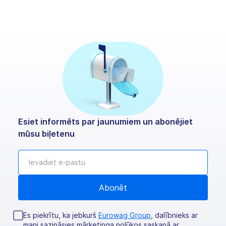
Esiet informēts par jaunumiem un abonējiet
mūsu biļetenu
Es piekrītu, ka jebkurš
Eurowag Group
, dalībnieks ar
mani sazināsies mārketinga nolūkos saskaņā ar