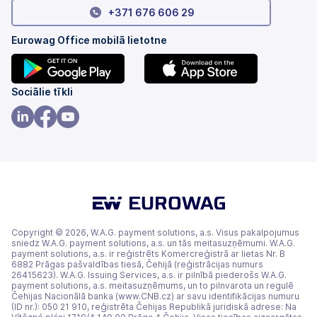
+371 676 606 29
Eurowag Office mobilā lietotne
(tiek
(tiek
Sociālie tīkli
atvērts
atvērts
jaunā
jaunā
(tiek
(tiek
(tiek
cilnē)
cilnē)
atvērts
atvērts
atvērts
jaunā
jaunā
jaunā
cilnē)
cilnē)
cilnē)
Copyright © 2026, W.A.G. payment solutions, a.s. Visus pakalpojumus
sniedz W.A.G. payment solutions, a.s. un tās meitasuzņēmumi. W.A.G.
payment solutions, a.s. ir reģistrēts Komercreģistrā ar lietas Nr. B
6882 Prāgas pašvaldības tiesā, Čehijā (reģistrācijas numurs
26415623). W.A.G. Issuing Services, a.s. ir pilnībā piederošs W.A.G.
payment solutions, a.s. meitasuzņēmums, un to pilnvarota un regulē
Čehijas Nacionālā banka (www.CNB.cz) ar savu identifikācijas numuru
(ID nr.): 050 21 910, reģistrēta Čehijas Republikā juridiskā adrese: Na