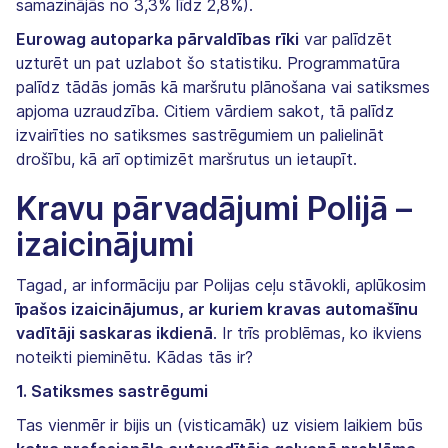
samazinājās no 3,3% līdz 2,8%).
Eurowag autoparka pārvaldības rīki
var palīdzēt
uzturēt un pat uzlabot šo statistiku. Programmatūra
palīdz tādās jomās kā maršrutu plānošana vai satiksmes
apjoma uzraudzība. Citiem vārdiem sakot, tā palīdz
izvairīties no satiksmes sastrēgumiem un palielināt
drošību, kā arī optimizēt maršrutus un ietaupīt.
Kravu pārvadājumi Polijā –
izaicinājumi
Tagad, ar informāciju par Polijas ceļu stāvokli, aplūkosim
īpašos izaicinājumus, ar kuriem kravas automašīnu
vadītāji saskaras ikdienā
. Ir trīs problēmas, ko ikviens
noteikti pieminētu. Kādas tās ir?
1. Satiksmes sastrēgumi
Tas vienmēr ir bijis un (visticamāk) uz visiem laikiem būs