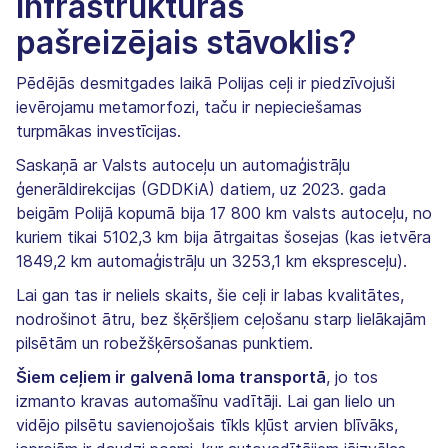
infrastruktūras
pašreizējais stāvoklis?
Pēdējās desmitgades laikā Polijas ceļi ir piedzīvojuši
ievērojamu metamorfozi, taču ir nepieciešamas
turpmākas investīcijas.
Saskaņā ar Valsts autoceļu un automaģistrāļu
ģenerāldirekcijas (GDDKiA) datiem, uz 2023. gada
beigām Polijā kopumā bija 17 800 km valsts autoceļu, no
kuriem tikai 5102,3 km bija ātrgaitas šosejas (kas ietvēra
1849,2 km automaģistrāļu un 3253,1 km ekspresceļu).
Lai gan tas ir neliels skaits, šie ceļi ir labas kvalitātes,
nodrošinot ātru, bez šķēršļiem ceļošanu starp lielākajām
pilsētām un robežšķērsošanas punktiem.
Šiem ceļiem ir galvenā loma transportā
, jo tos
izmanto kravas automašīnu vadītāji. Lai gan lielo un
vidējo pilsētu savienojošais tīkls kļūst arvien blīvāks,