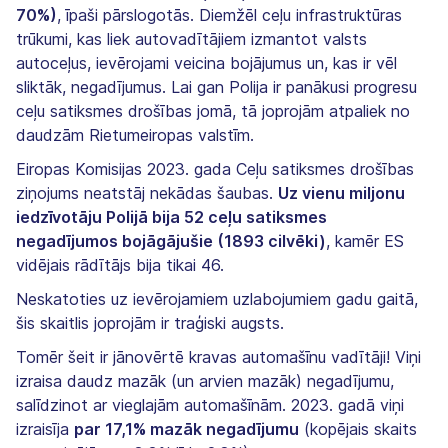
70%)
, īpaši pārslogotās. Diemžēl ceļu infrastruktūras
trūkumi, kas liek autovadītājiem izmantot valsts
autoceļus, ievērojami veicina bojājumus un, kas ir vēl
sliktāk, negadījumus. Lai gan Polija ir panākusi progresu
ceļu satiksmes drošības jomā, tā joprojām atpaliek no
daudzām Rietumeiropas valstīm.
Eiropas Komisijas 2023. gada Ceļu satiksmes drošības
ziņojums neatstāj nekādas šaubas.
Uz vienu miljonu
iedzīvotāju Polijā bija 52 ceļu satiksmes
negadījumos bojāgājušie (1893 cilvēki)
, kamēr ES
vidējais rādītājs bija tikai 46.
Neskatoties uz ievērojamiem uzlabojumiem gadu gaitā,
šis skaitlis joprojām ir traģiski augsts.
Tomēr šeit ir jānovērtē kravas automašīnu vadītāji! Viņi
izraisa daudz mazāk (un arvien mazāk) negadījumu,
salīdzinot ar vieglajām automašīnām. 2023. gadā viņi
izraisīja
par 17,1% mazāk negadījumu
(kopējais skaits