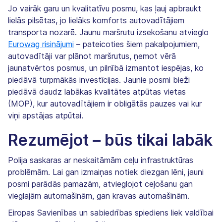
Jo vairāk garu un kvalitatīvu posmu, kas ļauj apbraukt
lielās pilsētas, jo lielāks komforts autovadītājiem
transporta nozarē. Jaunu maršrutu izsekošanu atvieglo
Eurowag risinājumi
– pateicoties šiem pakalpojumiem,
autovadītāji var plānot maršrutus, ņemot vērā
jaunatvērtos posmus, un pilnībā izmantot iespējas, ko
piedāvā turpmākās investīcijas. Jaunie posmi bieži
piedāvā daudz labākas kvalitātes atpūtas vietas
(MOP), kur autovadītājiem ir obligātās pauzes vai kur
viņi apstājas atpūtai.
Rezumējot – būs tikai labāk
Polija saskaras ar neskaitāmām ceļu infrastruktūras
problēmām. Lai gan izmaiņas notiek diezgan lēni, jauni
posmi parādās pamazām, atvieglojot ceļošanu gan
vieglajām automašīnām, gan kravas automašīnām.
Eiropas Savienības un sabiedrības spiediens liek valdībai