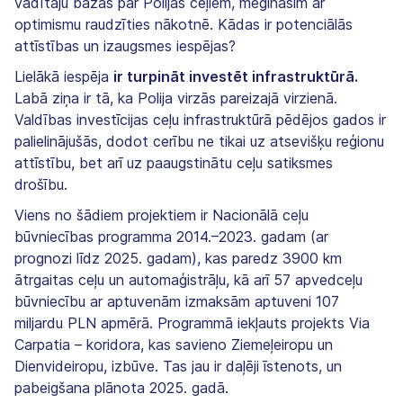
vadītāju bažas par Polijas ceļiem, mēģināsim ar
optimismu raudzīties nākotnē. Kādas ir potenciālās
attīstības un izaugsmes iespējas?
Lielākā iespēja
ir turpināt investēt infrastruktūrā.
Labā ziņa ir tā, ka Polija virzās pareizajā virzienā.
Valdības investīcijas ceļu infrastruktūrā pēdējos gados ir
palielinājušās, dodot cerību ne tikai uz atsevišķu reģionu
attīstību, bet arī uz paaugstinātu ceļu satiksmes
drošību.
Viens no šādiem projektiem ir Nacionālā ceļu
būvniecības programma 2014.–2023. gadam (ar
prognozi līdz 2025. gadam), kas paredz 3900 km
ātrgaitas ceļu un automaģistrāļu, kā arī 57 apvedceļu
būvniecību ar aptuvenām izmaksām aptuveni 107
miljardu PLN apmērā. Programmā iekļauts projekts Via
Carpatia – koridora, kas savieno Ziemeļeiropu un
Dienvideiropu, izbūve. Tas jau ir daļēji īstenots, un
pabeigšana plānota 2025. gadā.