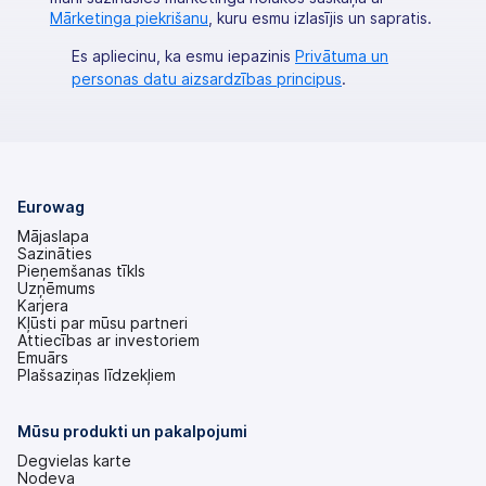
Mārketinga piekrišanu
, kuru esmu izlasījis un sapratis.
Es apliecinu, ka esmu iepazinis
Privātuma un
personas datu aizsardzības principus
.
Eurowag
Mājaslapa
Sazināties
Pieņemšanas tīkls
Uzņēmums
Karjera
Kļūsti par mūsu partneri
Attiecības ar investoriem
(tiek
Emuārs
atvērts
Plašsaziņas līdzekļiem
jaunā
cilnē)
Mūsu produkti un pakalpojumi
Degvielas karte
Nodeva