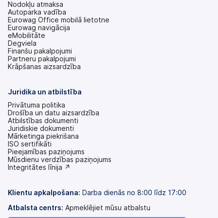
Nodokļu atmaksa
Autoparka vadība
Eurowag Office mobilā lietotne
Eurowag navigācija
eMobilitāte
Degviela
Finanšu pakalpojumi
Partneru pakalpojumi
Krāpšanas aizsardzība
Juridika un atbilstība
Privātuma politika
Drošība un datu aizsardzība
Atbilstības dokumenti
Juridiskie dokumenti
Mārketinga piekrišana
ISO sertifikāti
Pieejamības paziņojums
(tiek
Mūsdienu verdzības paziņojums
atvērts
(tiek
Integritātes līnija ↗
jaunā
atvērts
cilnē)
jaunā
cilnē)
Klientu apkalpošana:
Darba dienās no 8:00 līdz 17:00
Atbalsta centrs:
Apmeklējiet mūsu atbalstu