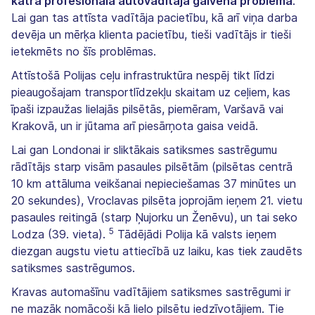
katra profesionāla autovadītāja galvenā problēma
.
Lai gan tas attīsta vadītāja pacietību, kā arī viņa darba
devēja un mērķa klienta pacietību, tieši vadītājs ir tieši
ietekmēts no šīs problēmas.
Attīstošā Polijas ceļu infrastruktūra nespēj tikt līdzi
pieaugošajam transportlīdzekļu skaitam uz ceļiem, kas
īpaši izpaužas lielajās pilsētās, piemēram, Varšavā vai
Krakovā, un ir jūtama arī piesārņota gaisa veidā.
Lai gan Londonai ir sliktākais satiksmes sastrēgumu
rādītājs starp visām pasaules pilsētām (pilsētas centrā
10 km attāluma veikšanai nepieciešamas 37 minūtes un
20 sekundes), Vroclavas pilsēta joprojām ieņem 21. vietu
pasaules reitingā (starp Ņujorku un Ženēvu), un tai seko
5
Lodza (39. vieta).
Tādējādi Polija kā valsts ieņem
diezgan augstu vietu attiecībā uz laiku, kas tiek zaudēts
satiksmes sastrēgumos.
Kravas automašīnu vadītājiem satiksmes sastrēgumi ir
ne mazāk nomācoši kā lielo pilsētu iedzīvotājiem. Tie