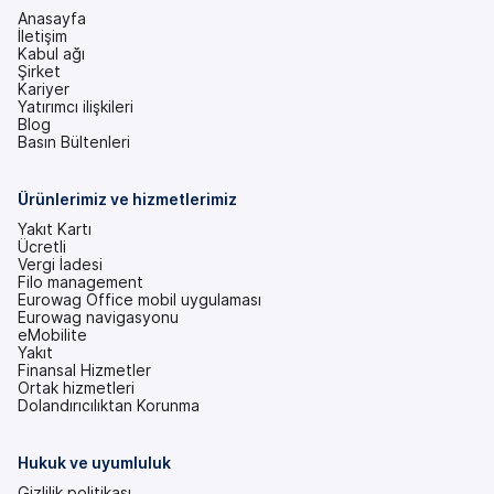
Anasayfa
İletişim
Kabul ağı
Şirket
Kariyer
Yatırımcı ilişkileri
(yeni
Blog
bir
Basın Bültenleri
sekmede)
Ürünlerimiz ve hizmetlerimiz
Yakıt Kartı
Ücretli
Vergi İadesi
Filo management
Eurowag Office mobil uygulaması
Eurowag navigasyonu
eMobilite
Yakıt
Finansal Hizmetler
Ortak hizmetleri
Dolandırıcılıktan Korunma
Hukuk ve uyumluluk
Gizlilik politikası