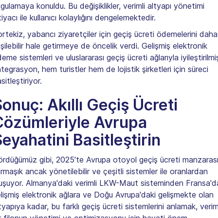
gulamaya konuldu. Bu değişiklikler, verimli altyapı yönetimi
tiyacı ile kullanıcı kolaylığını dengelemektedir.
rtekiz, yabancı ziyaretçiler için geçiş ücreti ödemelerini daha
işilebilir hale getirmeye de öncelik verdi. Gelişmiş elektronik
eme sistemleri ve uluslararası geçiş ücreti ağlarıyla iyileştirilmi
tegrasyon, hem turistler hem de lojistik şirketleri için süreci
sitleştiriyor.
onuç: Akıllı Geçiş Ücreti
Çözümleriyle Avrupa
eyahatini Basitleştirin
rdüğümüz gibi, 2025'te Avrupa otoyol geçiş ücreti manzaras
rmaşık ancak yönetilebilir ve çeşitli sistemler ile oranlardan
uşuyor. Almanya'daki verimli LKW-Maut sisteminden Fransa'd
lişmiş elektronik ağlara ve Doğu Avrupa'daki gelişmekte olan
tyapıya kadar, bu farklı geçiş ücreti sistemlerini anlamak, verim
r filonun yönetimi ve optimizasyonu için hayati önem