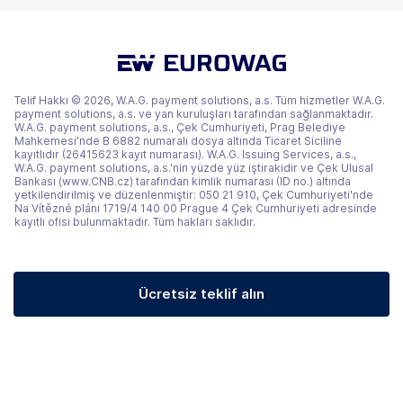
sekmede)
sekmede)
sekmede)
Telif Hakkı © 2026, W.A.G. payment solutions, a.s. Tüm hizmetler W.A.G.
payment solutions, a.s. ve yan kuruluşları tarafından sağlanmaktadır.
W.A.G. payment solutions, a.s., Çek Cumhuriyeti, Prag Belediye
Mahkemesi'nde B 6882 numaralı dosya altında Ticaret Siciline
kayıtlıdır (26415623 kayıt numarası). W.A.G. Issuing Services, a.s.,
W.A.G. payment solutions, a.s.'nin yüzde yüz iştirakidir ve Çek Ulusal
Bankası (www.CNB.cz) tarafından kimlik numarası (ID no.) altında
yetkilendirilmiş ve düzenlenmiştir: 050 21 910, Çek Cumhuriyeti'nde
Na Vítězné pláni 1719/4 140 00 Prague 4 Çek Cumhuriyeti adresinde
kayıtlı ofisi bulunmaktadır. Tüm hakları saklıdır.
Ücretsiz teklif alın
(yeni bir sekmede)