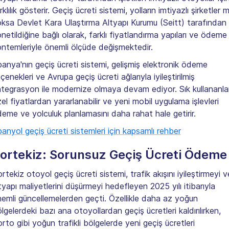
rklılık gösterir. Geçiş ücreti sistemi, yolların imtiyazlı şirketler m
ksa Devlet Kara Ulaştırma Altyapı Kurumu (Seitt) tarafından
netildiğine bağlı olarak, farklı fiyatlandırma yapıları ve ödeme
ntemleriyle önemli ölçüde değişmektedir.
panya'nın geçiş ücreti sistemi, gelişmiş elektronik ödeme
çenekleri ve Avrupa geçiş ücreti ağlarıyla iyileştirilmiş
tegrasyon ile modernize olmaya devam ediyor. Sık kullananla
el fiyatlardan yararlanabilir ve yeni mobil uygulama işlevleri
eme ve yolculuk planlamasını daha rahat hale getirir.
panyol geçiş ücreti sistemleri için kapsamlı rehber
ortekiz: Sorunsuz Geçiş Ücreti Ödeme
rtekiz otoyol geçiş ücreti sistemi, trafik akışını iyileştirmeyi v
tyapı maliyetlerini düşürmeyi hedefleyen 2025 yılı itibarıyla
emli güncellemelerden geçti. Özellikle daha az yoğun
lgelerdeki bazı ana otoyollardan geçiş ücretleri kaldırılırken,
rto gibi yoğun trafikli bölgelerde yeni geçiş ücretleri