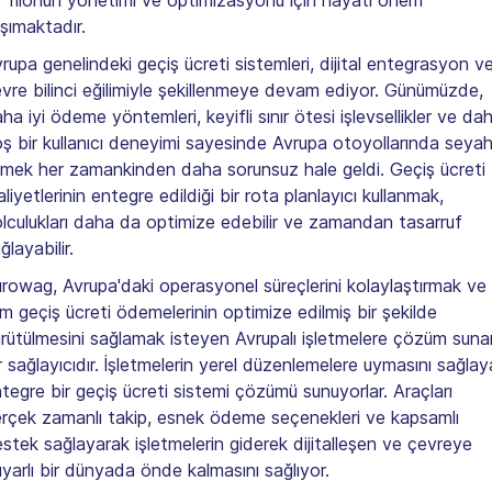
şımaktadır.
rupa genelindeki geçiş ücreti sistemleri, dijital entegrasyon v
vre bilinci eğilimiyle şekillenmeye devam ediyor. Günümüzde,
ha iyi ödeme yöntemleri, keyifli sınır ötesi işlevsellikler ve da
ş bir kullanıcı deneyimi sayesinde Avrupa otoyollarında seya
mek her zamankinden daha sorunsuz hale geldi. Geçiş ücreti
liyetlerinin entegre edildiği bir rota planlayıcı kullanmak,
lculukları daha da optimize edebilir ve zamandan tasarruf
ğlayabilir.
rowag, Avrupa'daki operasyonel süreçlerini kolaylaştırmak ve
m geçiş ücreti ödemelerinin optimize edilmiş bir şekilde
rütülmesini sağlamak isteyen Avrupalı işletmelere çözüm suna
r sağlayıcıdır. İşletmelerin yerel düzenlemelere uymasını sağla
tegre bir geçiş ücreti sistemi çözümü sunuyorlar. Araçları
rçek zamanlı takip, esnek ödeme seçenekleri ve kapsamlı
stek sağlayarak işletmelerin giderek dijitalleşen ve çevreye
yarlı bir dünyada önde kalmasını sağlıyor.