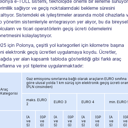
lonya e-TOLL sistemi, teknolojide önemli bir ilerleme sunuyor
rimlilik sağlıyor ve geçiş noktalarındaki bekleme süresini
altıyor. Sistemdeki ek iyileştirmeler arasında mobil cihazlarla 
lo yönetim sistemleriyle entegrasyon yer alıyor, bu da bireysel
lcuların ve ticari operatörlerin geçiş ücreti ödemelerini
netmesini kolaylaştırıyor.
25 için Polonya, çeşitli yol kategorileri için kilometre başına
ni elektronik geçiş ücretleri uygulamaya koydu. Ücretler,
ağıda yer alan kapsamlı tabloda gösterildiği gibi farklı araç
nıflarına ve yol tiplerine uygulanmaktadır:
Gaz emisyonu sınırlarına bağlı olarak araçların EURO sınıfına
göre ulusal yolda 1 km sürüş için elektronik geçiş ücreti oran
(PLN cinsinden)
Araç
Kategorisi
maks. EURO
EURO 3
EURO 4
min. EURO 
2
(A
(GP
(A
(GP
(A
(GP
(A
(G
ve
ve
ve
ve
ve
ve
ve
ve
S)
G)
S)
G)
S)
G)
S)
G)