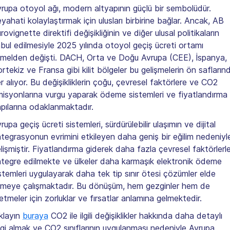
rupa otoyol ağı, modern altyapının güçlü bir sembolüdür.
yahati kolaylaştırmak için ulusları birbirine bağlar. Ancak, AB
rovignette direktifi değişikliğinin ve diğer ulusal politikaların
bul edilmesiyle 2025 yılında otoyol geçiş ücreti ortamı
melden değişti. DACH, Orta ve Doğu Avrupa (CEE), İspanya,
rtekiz ve Fransa gibi kilit bölgeler bu gelişmelerin ön safların
r alıyor. Bu değişikliklerin çoğu, çevresel faktörlere ve CO2
isyonlarına vurgu yaparak ödeme sistemleri ve fiyatlandırma
pılarına odaklanmaktadır.
rupa geçiş ücreti sistemleri, sürdürülebilir ulaşımın ve dijital
tegrasyonun evrimini etkileyen daha geniş bir eğilim nedeniyl
lişmiştir. Fiyatlandırma giderek daha fazla çevresel faktörlerl
tegre edilmekte ve ülkeler daha karmaşık elektronik ödeme
stemleri uygulayarak daha tek tip sınır ötesi çözümler elde
meye çalışmaktadır. Bu dönüşüm, hem gezginler hem de
letmeler için zorluklar ve fırsatlar anlamına gelmektedir.
klayın
buraya
CO2 ile ilgili değişiklikler hakkında daha detaylı
lgi almak ve CO2 sınıflarının uygulanması nedeniyle Avrupa