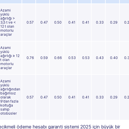
Azami
yüklü
ağırlığı >
3,5 t ve <
0.57
0.47
0.50
0.41
0.41
0.33
0.29
0.
12 t olan
motorlu
araçlar
Azami
yüklü
ağırlığı ≥ 12
0.76
0.59
0.66
0.53
0.53
0.43
0.40
0.
t olan
motorlu
araçlar
Azami
yüklü
ağırlığından
bağımsız
olarak
0.57
0.47
0.50
0.41
0.41
0.33
0.29
0.
9’dan fazla
koltuğa
sahip
otobüsler
cikmeli ödeme hesabı garanti sistemi 2025 için büyük bir