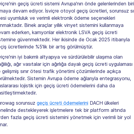
viçre'nin geçiş ücreti sistemi Avrupa'nın önde gelenlerinden biri
maya devam ediyor. İsviçre otoyol geçiş ücretleri, sorunsuz sı
esi uyumluluk ve verimli elektronik ödeme seçenekleri
nmaktadır. Binek araçlar yıllık vinyet sistemini kullanmaya
vam ederken, kamyonlar elektronik LSVA geçiş ücreti
stemine güvenmektedir. Her ikisinde de Ocak 2025 itibarıyla
çiş ücretlerinde %5'lik bir artış görülmüştür.
viçre'nin iyi bakımlı altyapıya ve sürdürülebilir ulaşıma olan
ğlılığı, ağır vasıtalar için ağırlığa dayalı geçiş ücreti uygulaması
 gelişmiş sınır ötesi trafik yönetimi çözümlerinde açıkça
rülmektedir. Sistemin Avrupa ödeme ağlarıyla entegrasyonu,
uslararası lojistik için geçiş ücreti ödemelerini daha da
sitleştirmektedir.
urowag sorunsuz
geçiş ücreti ödemelerini
DACH ülkeleri
nelinde destekleyerek işletmelere tek bir platform altında
rden fazla geçiş ücreti sistemini yönetmek için verimli bir yol
nar.