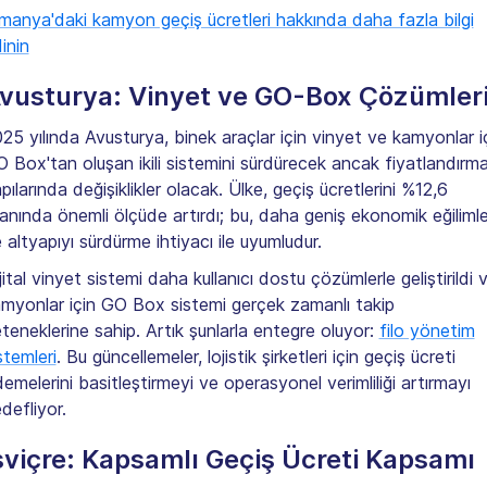
manya'daki kamyon geçiş ücretleri hakkında daha fazla bilgi
inin
vusturya: Vinyet ve GO-Box Çözümler
25 yılında Avusturya, binek araçlar için vinyet ve kamyonlar i
 Box'tan oluşan ikili sistemini sürdürecek ancak fiyatlandırm
pılarında değişiklikler olacak. Ülke, geçiş ücretlerini %12,6
anında önemli ölçüde artırdı; bu, daha geniş ekonomik eğilimle
 altyapıyı sürdürme ihtiyacı ile uyumludur.
jital vinyet sistemi daha kullanıcı dostu çözümlerle geliştirildi 
myonlar için GO Box sistemi gerçek zamanlı takip
teneklerine sahip. Artık şunlarla entegre oluyor:
filo yönetim
stemleri
. Bu güncellemeler, lojistik şirketleri için geçiş ücreti
emelerini basitleştirmeyi ve operasyonel verimliliği artırmayı
defliyor.
sviçre: Kapsamlı Geçiş Ücreti Kapsamı