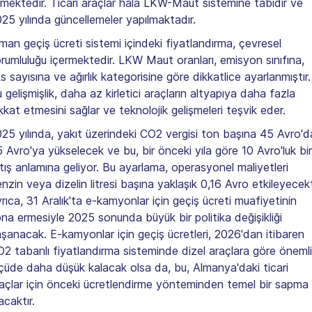
mektedir. Ticari araçlar hala LKW-Maut sistemine tabidir ve
25 yılında güncellemeler yapılmaktadır.
man geçiş ücreti sistemi içindeki fiyatlandırma, çevresel
rumluluğu içermektedir. LKW Maut oranları, emisyon sınıfına,
s sayısına ve ağırlık kategorisine göre dikkatlice ayarlanmıştır.
 gelişmişlik, daha az kirletici araçların altyapıya daha fazla
kkat etmesini sağlar ve teknolojik gelişmeleri teşvik eder.
25 yılında, yakıt üzerindeki CO2 vergisi ton başına 45 Avro'd
 Avro'ya yükselecek ve bu, bir önceki yıla göre 10 Avro'luk bir
tış anlamına geliyor. Bu ayarlama, operasyonel maliyetleri
nzin veya dizelin litresi başına yaklaşık 0,16 Avro etkileyecekt
rıca, 31 Aralık'ta e-kamyonlar için geçiş ücreti muafiyetinin
na ermesiyle 2025 sonunda büyük bir politika değişikliği
şanacak. E-kamyonlar için geçiş ücretleri, 2026'dan itibaren
2 tabanlı fiyatlandırma sisteminde dizel araçlara göre önemli
çüde daha düşük kalacak olsa da, bu, Almanya'daki ticari
açlar için önceki ücretlendirme yönteminden temel bir sapma
acaktır.