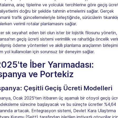
talarına, araç tiplerine ve yolculuk tercihlerine göre geçiş ücret
liyetlerini doğru bir şekilde tahmin etmelerini sağlar. Gerçek
manlı trafik güncellemeleriyle birleştiğinde, sürücülerin tıkanıklı
lerken verimli rotalar planlamasını sağlar.
ter sık seyahat eden biri olun ister bir lojistik filosunu yönetin,
ansa'nın geçiş ücreti sistemi verimlilik ve rahatlığa öncelik verir
lişmiş ödeme yöntemleri ve akıllı planlama araçlarının birleşimi
m yol kullanıcıları için sorunsuz bir deneyim sağlar.
025'te İber Yarımadası:
spanya ve Portekiz
spanya: Çeşitli Geçiş Ücreti Modelleri
panya, Ocak 2025'ten itibaren üç aşamalı bir otoyol geçiş ücr
deksleme sürecine başlayacak ve bu süreçte ücretler %4,64
anında artacak. Entegrasyon sistemi, Devlet Kara Ulaştırma
tyapı Kurumu (Seitt) tarafından işletilen imtiyazlı otoyollar içi