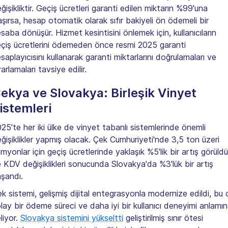
ğişikliktir. Geçiş ücretleri garanti edilen miktarın %99'una
aşırsa, hesap otomatik olarak sıfır bakiyeli ön ödemeli bir
saba dönüşür. Hizmet kesintisini önlemek için, kullanıcıların
çiş ücretlerini ödemeden önce resmi 2025 garanti
saplayıcısını kullanarak garanti miktarlarını doğrulamaları ve
arlamaları tavsiye edilir.
ekya ve Slovakya: Birleşik Vinyet
istemleri
25'te her iki ülke de vinyet tabanlı sistemlerinde önemli
ğişiklikler yapmış olacak. Çek Cumhuriyeti'nde 3,5 ton üzeri
myonlar için geçiş ücretlerinde yaklaşık %5'lik bir artış görüldü
 KDV değişiklikleri sonucunda Slovakya'da %3'lük bir artış
şandı.
k sistemi, gelişmiş dijital entegrasyonla modernize edildi, bu 
lay bir ödeme süreci ve daha iyi bir kullanıcı deneyimi anlamı
liyor.
Slovakya sistemini yükseltti
geliştirilmiş sınır ötesi