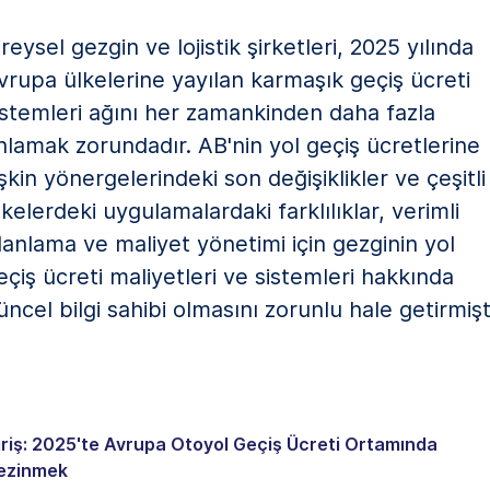
ireysel gezgin ve lojistik şirketleri, 2025 yılında
vrupa ülkelerine yayılan karmaşık geçiş ücreti
istemleri ağını her zamankinden daha fazla
nlamak zorundadır. AB'nin yol geçiş ücretlerine
lişkin yönergelerindeki son değişiklikler ve çeşitli
lkelerdeki uygulamalardaki farklılıklar, verimli
lanlama ve maliyet yönetimi için gezginin yol
eçiş ücreti maliyetleri ve sistemleri hakkında
üncel bilgi sahibi olmasını zorunlu hale getirmişti
riş: 2025'te Avrupa Otoyol Geçiş Ücreti Ortamında
ezinmek