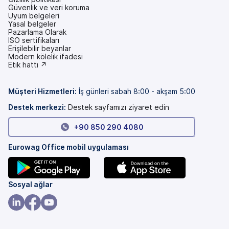
Güvenlik ve veri koruma
Uyum belgeleri
Yasal belgeler
Pazarlama Olarak
ISO sertifikaları
Erişilebilir beyanlar
(yeni
Modern kölelik ifadesi
bir
(yeni
Etik hattı ↗
sekmede)
bir
sekmede)
Müşteri Hizmetleri
:
İş günleri sabah 8:00 - akşam 5:00
Destek merkezi:
Destek sayfamızı ziyaret edin
+90 850 290 4080
Eurowag Office mobil uygulaması
(yeni
(yeni
Sosyal ağlar
bir
bir
sekmede)
sekmede)
(yeni
(yeni
(yeni
bir
bir
bir