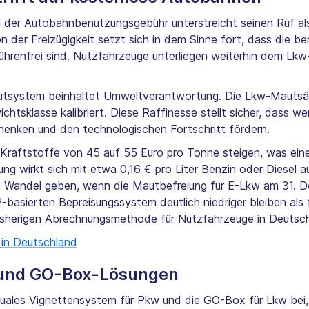
i der Autobahnbenutzungsgebühr unterstreicht seinen Ruf als
on der Freizügigkeit setzt sich in dem Sinne fort, dass die
renfrei sind. Nutzfahrzeuge unterliegen weiterhin dem Lkw
autsystem beinhaltet Umweltverantwortung. Die Lkw-Mautsä
htsklasse kalibriert. Diese Raffinesse stellt sicher, dass 
henken und den technologischen Fortschritt fördern.
 Kraftstoffe von 45 auf 55 Euro pro Tonne steigen, was ei
ng wirkt sich mit etwa 0,16 € pro Liter Benzin oder Diesel 
en Wandel geben, wenn die Mautbefreiung für E-Lkw am 31. 
asierten Bepreisungssystem deutlich niedriger bleiben als 
bisherigen Abrechnungsmethode für Nutzfahrzeuge in Deutsch
 in Deutschland
- und GO-Box-Lösungen
duales Vignettensystem für Pkw und die GO-Box für Lkw bei, 