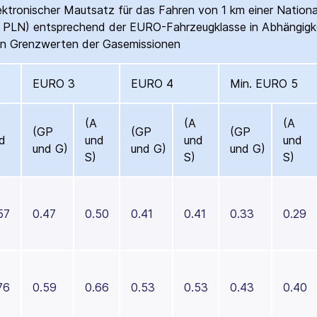
ektronischer Mautsatz für das Fahren von 1 km einer Nationa
n PLN) entsprechend der EURO-Fahrzeugklasse in Abhängigk
n Grenzwerten der Gasemissionen
EURO 3
EURO 4
Min. EURO 5
(A
(A
(A
(GP
(GP
(GP
d
und
und
und
und G)
und G)
und G)
S)
S)
S)
57
0.47
0.50
0.41
0.41
0.33
0.29
76
0.59
0.66
0.53
0.53
0.43
0.40