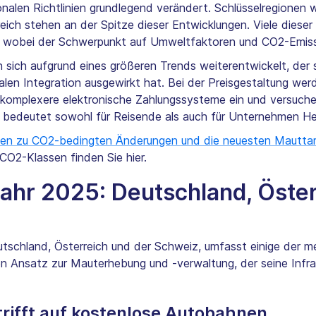
onalen Richtlinien grundlegend verändert. Schlüsselregionen
eich stehen an der Spitze dieser Entwicklungen. Viele dieser
, wobei der Schwerpunkt auf Umweltfaktoren und CO2-Emissi
ich aufgrund eines größeren Trends weiterentwickelt, der s
talen Integration ausgewirkt hat. Bei der Preisgestaltung 
n komplexere elektronische Zahlungssysteme ein und versuche
l bedeutet sowohl für Reisende als auch für Unternehmen H
nen zu CO2-bedingten Änderungen und die neuesten Mauttar
 CO2-Klassen finden Sie hier.
hr 2025: Deutschland, Öster
schland, Österreich und der Schweiz, umfasst einige der 
n Ansatz zur Mauterhebung und -verwaltung, der seine Infras
trifft auf kostenlose Autobahnen