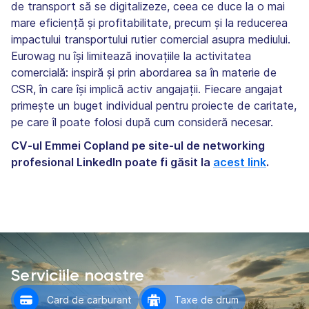
de transport să se digitalizeze, ceea ce duce la o mai
mare eficiență și profitabilitate, precum și la reducerea
impactului transportului rutier comercial asupra mediului.
Eurowag nu își limitează inovațiile la activitatea
comercială: inspiră și prin abordarea sa în materie de
CSR, în care își implică activ angajații. Fiecare angajat
primește un buget individual pentru proiecte de caritate,
pe care îl poate folosi după cum consideră necesar.
CV-ul Emmei Copland pe site-ul de networking
profesional LinkedIn poate fi găsit la
acest link
.
Serviciile noastre
Card de carburant
Taxe de drum