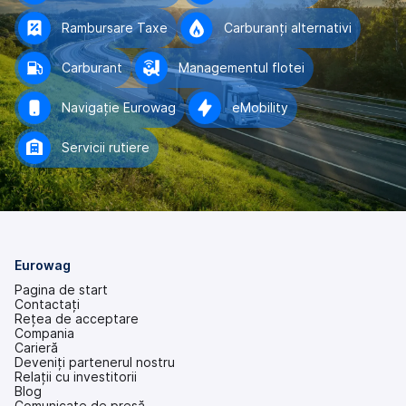
Rambursare Taxe
Carburanți alternativi
Carburant
Managementul flotei
Navigație Eurowag
eMobility
Servicii rutiere
Eurowag
Pagina de start
Contactați
Rețea de acceptare
Compania
Carieră
Deveniți partenerul nostru
Relații cu investitorii
(se
Blog
deschide
Comunicate de presă