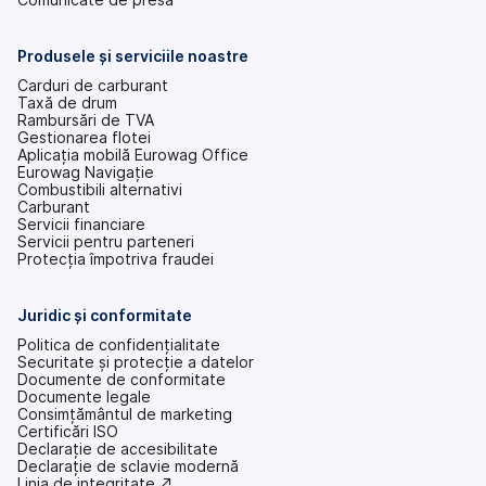
într-
o
filă
Produsele și serviciile noastre
nouă)
Carduri de carburant
Taxă de drum
Rambursări de TVA
Gestionarea flotei
Aplicația mobilă Eurowag Office
Eurowag Navigație
Combustibili alternativi
Carburant
Servicii financiare
Servicii pentru parteneri
Protecția împotriva fraudei
Juridic și conformitate
Politica de confidențialitate
Securitate și protecție a datelor
Documente de conformitate
Documente legale
Consimțământul de marketing
Certificări ISO
Declarație de accesibilitate
(se
Declarație de sclavie modernă
deschide
(se
Linia de integritate ↗