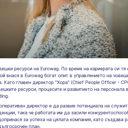
вешки ресурси на Eurowag. По време на кариерата си тя
й внася в Eurowag богат опит в управлението на човеш
 Като главен директор "Хора" (Chief People Officer - C
вешките ресурси, процесите и развитието на персонала 
ing.
 оперативен директор е да развие потенциала на служит
денции, така че работата им да засили конкурентоспосо
допринася за успеха на цялата компания, като създава 
дългосрочен план.