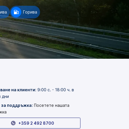
рива
Горива
ване на клиенти
:
9:00 с. - 18:00 ч. в
 дни
 за поддръжка:
Посетете нашата
жка
+359 2 492 8700