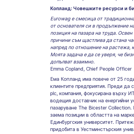
Копланд: Човешките ресурси и би
Eurowag е смесица от традиционна
от основателя си в продължение н
позиция на пазара на труда. Освен
причини съм щастлива да стана ча
напред по отношение на растежа, ка
Моята задача е да се уверя, че би
допълват взаимно.
Emma Copland, Chief People Office
Ема Копланд има повече от 25 год
клиентите предприятия. Преди да 
plc, компания, фокусирана върху И
водещия доставчик на енергийни ус
пазаруване The Bicester Collection
заема позиции в областта на марк
Единбургския университет. Притежа
придобита в Уестминстърския унив