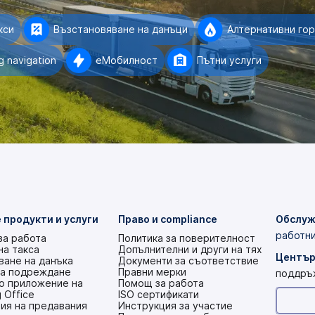
кси
Възстановяване на данъци
Алтернативни го
 navigation
еМобилност
Пътни услуги
 продукти и услуги
Право и compliance
Обслуж
работни
за работа
Политика за поверителност
на такса
Допълнителни и други на тях
Център
ане на данъка
Документи за съответствие
на подреждане
Правни мерки
поддръ
о приложение на
Помощ за работа
 Office
ISO сертификати
ия на предавания
Инструкция за участие