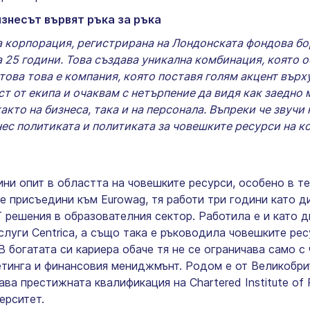
знесът вървят ръка за ръка
 корпорация, регистрирана на Лондонската фондова бор
а 25 години. Това създава уникална комбинация, която 
 това това е компания, която поставя голям акцент вър
ст от екипа и очаквам с нетърпение да видя как заедн
кто на бизнеса, така и на персонала. Въпреки че звучи 
знес политиката и политиката за човешките ресурси на к
r
ини опит в областта на човешките ресурси, особено в т
се присъедини към Eurowag, тя работи три години като 
Т решения в образователния сектор. Работила е и като 
луги Centrica, а също така е ръководила човешките рес
. В богатата си кариера обаче тя не се ограничава само 
етинга и финансовия мениджмънт. Родом е от Великобри
ва престижната квалификация на Chartered Institute of 
ерситет.