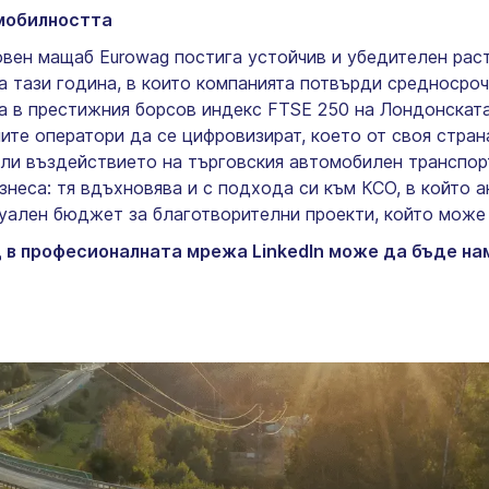
 мобилността
овен мащаб Eurowag постига устойчив и убедителен рас
а тази година, в които компанията потвърди средносроч
а в престижния борсов индекс FTSE 250 на Лондонската
ните оператори да се цифровизират, което от своя стра
мали въздействието на търговския автомобилен транспор
знеса: тя вдъхновява и с подхода си към КСО, в който 
ален бюджет за благотворителни проекти, който може 
 в професионалната мрежа LinkedIn може да бъде н