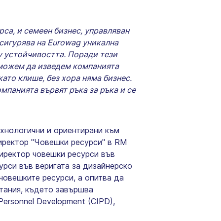
са, и семеен бизнес, управляван
осигурява на Eurowag уникална
ху устойчивостта. Поради тези
о можем да изведем компанията
като клише, без хора няма бизнес.
омпанията вървят ръка за ръка и се
ехнологични и ориентирани към
директор "Човешки ресурси" в RM
директор човешки ресурси във
урси във веригата за дизайнерско
с човешките ресурси, а опитва да
тания, където завършва
Personnel Development (CIPD),