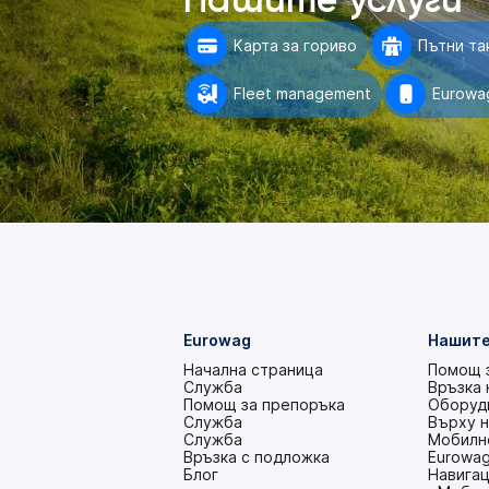
Карта за гориво
Пътни та
Fleet management
Eurowag
Eurowag
Нашите
Начална страница
Помощ 
Служба
Връзка 
Помощ за препоръка
Оборудв
Служба
Върху 
Служба
Мобилн
Връзка с подложка
Eurowag
(това
Блог
Навигац