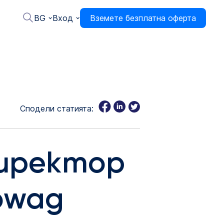
BG
Вход
Вземете безплатна оферта
Сподели статията:
директор
owag