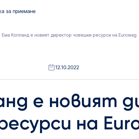
а за приемане
Ема Копланд е новият директор човешки ресурси на Eurowag
12.10.2022
анд е новият 
ресурси на Eur