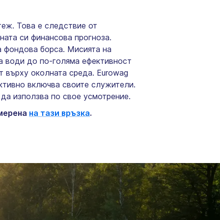
теж. Това е следствие от
ната си финансова прогноза.
 фондова борса. Мисията на
на води до по-голяма ефективност
т върху околната среда. Eurowag
активно включва своите служители.
да използва по свое усмотрение.
амерена
на тази връзка
.