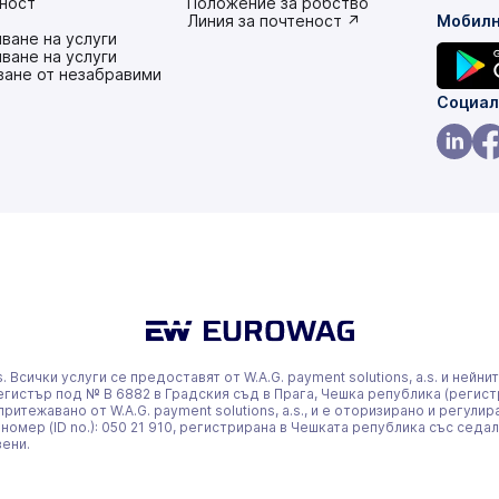
ност
(това
Положение за робство
е
(това
Линия за почтеност ↗
Мобилн
ване на услуги
в
е
ване на услуги
нов
в
ване от незабравими
раздел)
нов
раздел)
(това
Социал
е
в
(това
(т
нов
е
е
раздел
в
в
нов
но
раздел
ра
a.s. Всички услуги се предоставят от W.A.G. payment solutions, a.s. и не
 регистър под № В 6882 в Градския съд в Прага, Чешка република (регист
притежавано от W.A.G. payment solutions, a.s., и е оторизирано и регул
мер (ID no.): 050 21 910, регистрирана в Чешката република със седали
зени.