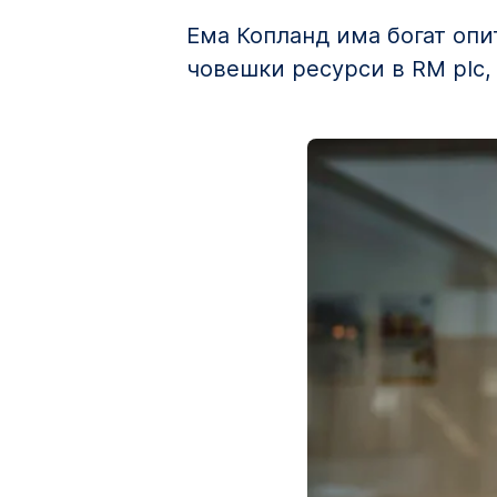
Ема Копланд има богат опи
човешки ресурси в RM plc, C