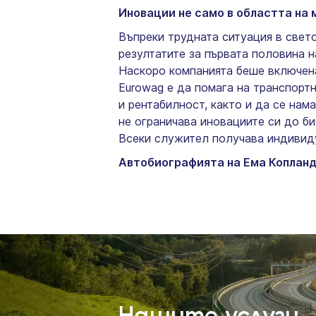
Иновации не само в областта на
Въпреки трудната ситуация в свет
резултатите за първата половина н
Наскоро компанията беше включен
Eurowag е да помага на транспорт
и рентабилност, както и да се на
не ограничава иновациите си до би
Всеки служител получава индивиду
Автобиографията на Ема Копланд
Нашите услуги