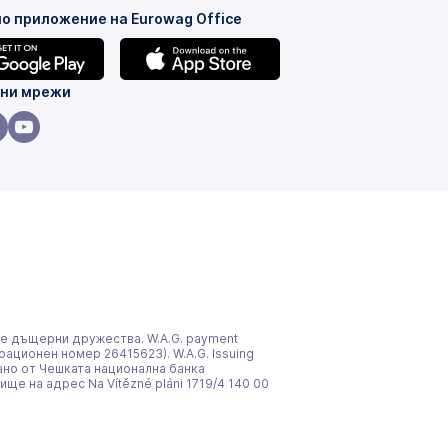
о приложение на Eurowag Office
(това
ни мрежи
е
в
ова
(това
нов
е
)
раздел)
в
в
нов
)
здел)
раздел)
йните дъщерни дружества. W.A.G. payment
рационен номер 26415623). W.A.G. Issuing
ирано от Чешката национална банка
ще на адрес Na Vítězné pláni 1719/4 140 00