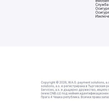
е
еМобил
в
Служба
нов
Осигуря
раздел)
Осигуря
Изключ
Copyright © 2026, W.A.G. payment solutions, 
solutions, a.s. е регистрирана в Търговския
Services, a.s. е дъщерно дружество, изцяло 
(www.CNB.cz) под нейния идентификационен но
Прага 4 Чешка република. Всички права запа