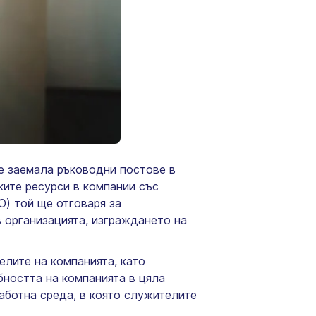
 е заемала ръководни постове в
ките ресурси в компании със
PO) той ще отговаря за
в организацията, изграждането на
елите на компанията, като
бността на компанията в цяла
работна среда, в която служителите