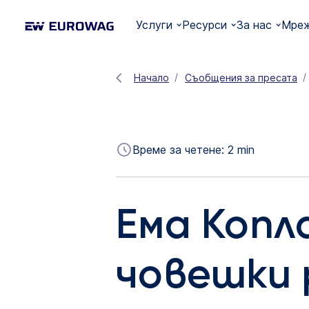
Услуги
Ресурси
За нас
Мреж
Начало
Съобщения за пресата
Време за четене:
2
min
Ема Копл
човешки 