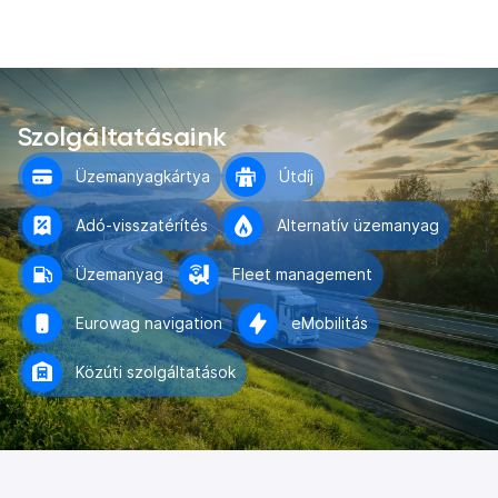
Szolgáltatásaink
Üzemanyagkártya
Útdíj
Adó-visszatérítés
Alternatív üzemanyag
Üzemanyag
Fleet management
Eurowag navigation
eMobilitás
Közúti szolgáltatások