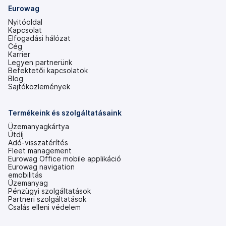
Eurowag
Nyitóoldal
Kapcsolat
Elfogadási hálózat
Cég
Karrier
Legyen partnerünk
Befektetői kapcsolatok
(új
Blog
lapon
Sajtóközlemények
nyílik
meg)
Termékeink és szolgáltatásaink
Üzemanyagkártya
Útdíj
Adó-visszatérítés
Fleet management
Eurowag Office mobile applikáció
Eurowag navigation
emobilitás
Üzemanyag
Pénzügyi szolgáltatások
Partneri szolgáltatások
Csalás elleni védelem