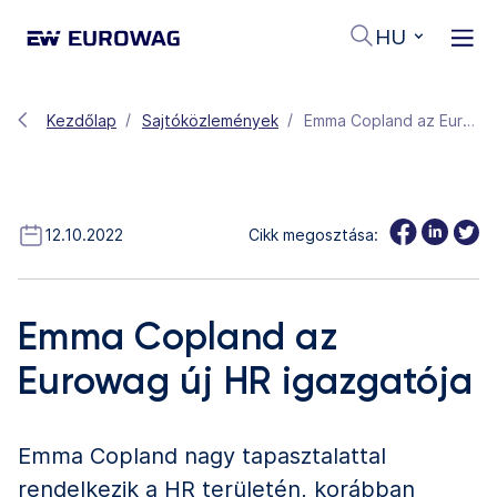
HU
Kezdőlap
Sajtóközlemények
Emma Copland az Eurowag új HR igazgatója
12.10.2022
Cikk megosztása:
Emma Copland az
Eurowag új HR igazgatója
Emma Copland nagy tapasztalattal
rendelkezik a HR területén, korábban