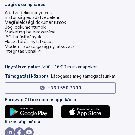
Jogi és compliance
Adatvédelmi irányelvek
Biztonság és adatvédelem
Megfelelőségi dokumentumok
Jogi dokumentumok
Marketing beleegyezése
ISO tanúsítványok
Hozzáférési nyilatkozat
(új
Modern rabszolgaság nyilatkozata
lapon
(új
Integritás vonal ↗
nyílik
lapon
meg)
nyílik
meg)
Ügyfélszolgálat:
8:00 - 16:00 munkanapokon
Támogatási központ:
Látogassa meg támogatásunkat
+36 1 550 7300
Eurowag Office mobile applikáció
(új
(új
Közösségi média
lapon
lapon