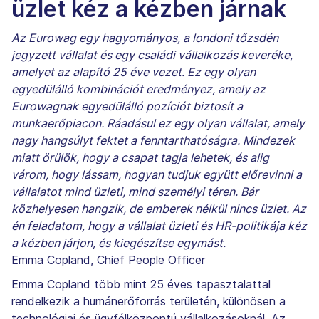
üzlet kéz a kézben járnak
Az Eurowag egy hagyományos, a londoni tőzsdén
jegyzett vállalat és egy családi vállalkozás keveréke,
amelyet az alapító 25 éve vezet. Ez egy olyan
egyedülálló kombinációt eredményez, amely az
Eurowagnak egyedülálló pozíciót biztosít a
munkaerőpiacon. Ráadásul ez egy olyan vállalat, amely
nagy hangsúlyt fektet a fenntarthatóságra. Mindezek
miatt örülök, hogy a csapat tagja lehetek, és alig
várom, hogy lássam, hogyan tudjuk együtt előrevinni a
vállalatot mind üzleti, mind személyi téren. Bár
közhelyesen hangzik, de emberek nélkül nincs üzlet. Az
én feladatom, hogy a vállalat üzleti és HR-politikája kéz
a kézben járjon, és kiegészítse egymást.
Emma Copland, Chief People Officer
Emma Copland több mint 25 éves tapasztalattal
rendelkezik a humánerőforrás területén, különösen a
technológiai és ügyfélközpontú vállalkozásoknál. Az