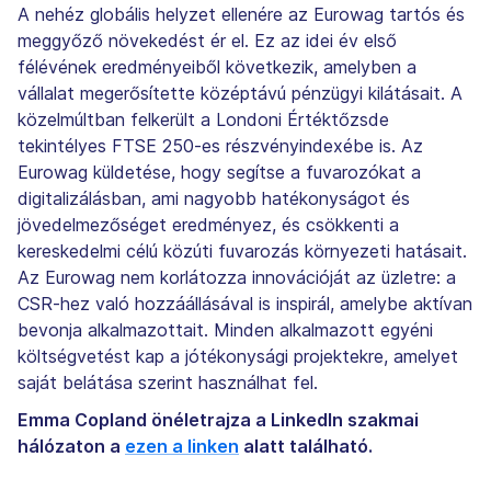
A nehéz globális helyzet ellenére az Eurowag tartós és
meggyőző növekedést ér el. Ez az idei év első
félévének eredményeiből következik, amelyben a
vállalat megerősítette középtávú pénzügyi kilátásait. A
közelmúltban felkerült a Londoni Értéktőzsde
tekintélyes FTSE 250-es részvényindexébe is. Az
Eurowag küldetése, hogy segítse a fuvarozókat a
digitalizálásban, ami nagyobb hatékonyságot és
jövedelmezőséget eredményez, és csökkenti a
kereskedelmi célú közúti fuvarozás környezeti hatásait.
Az Eurowag nem korlátozza innovációját az üzletre: a
CSR-hez való hozzáállásával is inspirál, amelybe aktívan
bevonja alkalmazottait. Minden alkalmazott egyéni
költségvetést kap a jótékonysági projektekre, amelyet
saját belátása szerint használhat fel.
Emma Copland önéletrajza a LinkedIn szakmai
hálózaton a
ezen a linken
alatt található.