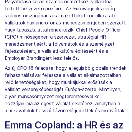
Pályafutása során számos nemzetközi vállalatnál
töltött be vezető pozíciót. Az Eurowagnak a világ
számos országában alkalmazottakat foglalkoztató
vállalatok humánerőforrás-menedzsmentjében szerzett
nagy tapasztalattal rendelkezik. Chief People Officer
(CPO) minőségében a szervezet stratégiai HR-
menedzsmentjéért, a folyamatok és a személyzet
fejlesztéséért, a vállalati kultúra építéséért és a
Employer Brandingért lesz felelős.
Az új CPO fő feladata, hogy a legújabb globális trendek
felhasználásával fejlessze a vállalat alkalmazottaiban
rejlő lehetőségeket, hogy munkájukkal erősítsék a
vállalat versenyképességét Európa-szerte. Mint ilyen,
olyan munkakörnyezet megteremtésével kell
hozzájárulnia az egész vállalat sikeréhez, amelyben a
munkavállalók hosszú távon elégedettek és motiváltak.
Emma Copland: a HR és az