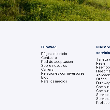
Eurowag
Nuestro
servici
Página de inicio
Contacto
Tarjeta
Red de aceptación
Peaje
Sobre nosotros
Reembol
Carrera
Fleet m
Relaciones con inversores
Aplicac
(se
Blog
Office
abre
Para los medios
Eurowag
en
Combusti
una
Combust
pestaña
Servicio
nueva)
Servicio
Protecci