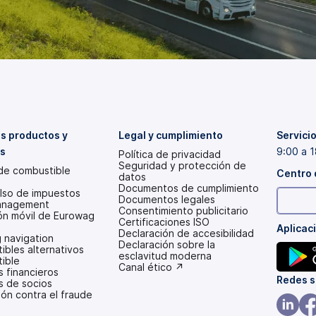
s productos y
Legal y cumplimiento
Servicio
os
9:00 a 1
Política de privacidad
Seguridad y protección de
 de combustible
Centro 
datos
Documentos de cumplimiento
so de impuestos
Documentos legales
anagement
Consentimiento publicitario
ión móvil de Eurowag
Certificaciones ISO
Aplicac
Declaración de accesibilidad
 navigation
(se
Declaración sobre la
bles alternativos
abre
esclavitud moderna
ible
en
(se
Canal ético ↗
s financieros
una
abre
(se
Redes s
s de socios
pestaña
en
ón contra el fraude
abre
nueva)
una
pestaña
en