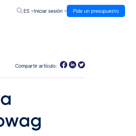
ES
Iniciar sesión
Pide un presupuesto
Compartir artículo:
va
rowag