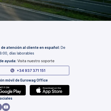
 de atención al cliente en español:
De
8:00, días laborables
de ayuda:
Visita nuestro soporte
+34 937 371 151
ión móvil de Eurowag Office
(se
ociales
abre
en