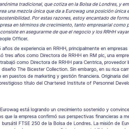
ónima tradicional, que cotiza en la Bolsa de Londres, y emp
rea una mezcla única que da a Eurowag una posición única e
sostenibilidad. Por estas razones, estoy encantado de form
presa en términos de crecimiento, tanto empresarial como p
 consiste en asegurarme de que el negocio y los RRHH vay
ople Officer.
ños de experiencia en RRHH, principalmente en empresas te
só tres años como Directora de RRHH en RM plc, una empres
rabajó como Directora de RRHH para Centrica, proveedor líde
iseño The Bicester Collection. Sin embargo, en su rica carr
n puestos de marketing y gestión financiera. Originaria del 
restigioso título del Chartered Institute of Personnel Deve
al, Eurowag está logrando un crecimiento sostenido y convinc
os que la empresa confirmó sus perspectivas financieras a me
ce bursátil FTSE 250 de la Bolsa de Londres. La misión de E