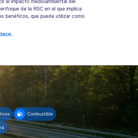
ucir el impacto medioambiental del
 enfoque de la RSC en el que implica
s benéficos, que puede utilizar como
nlace
.
tivos
Combustible
ra