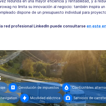
u vez redunda en una mayor eficiencia y rentabilidad, y a red
urowag no limita su innovación al negocio: también inspira un
pleado dispone de un presupuesto individual para proyecto
la red profesional LinkedIn puede consultarse
en este e
s
eaje
Devolución de impuestos
Combustibles alterna
navigation
Movilidad eléctrica
Servicios de carrete