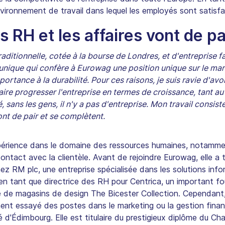
nvironnement de travail dans lequel les employés sont satisfa
 RH et les affaires vont de pa
ditionnelle, cotée à la bourse de Londres, et d'entreprise fa
nique qui confère à Eurowag une position unique sur le march
tance à la durabilité. Pour ces raisons, je suis ravie d'avoir 
re progresser l'entreprise en termes de croissance, tant au 
, sans les gens, il n'y a pas d'entreprise. Mon travail consist
nt de pair et se complètent.
r
érience dans le domaine des ressources humaines, notammen
contact avec la clientèle. Avant de rejoindre Eurowag, elle a
ez RM plc, une entreprise spécialisée dans les solutions info
é en tant que directrice des RH pour Centrica, un important fo
e de magasins de design The Bicester Collection. Cependant, a
ment essayé des postes dans le marketing ou la gestion financ
té d'Édimbourg. Elle est titulaire du prestigieux diplôme du C