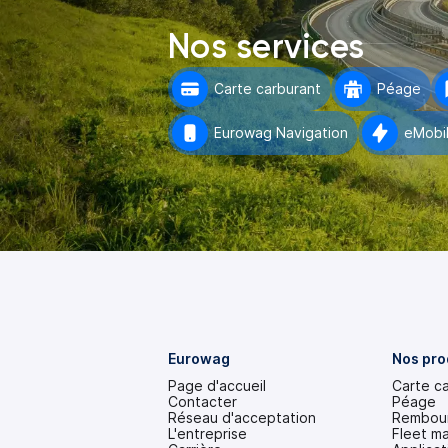
Nos services
Carte carburant
Péage
Eurowag Navigation
eMobil
Eurowag
Nos pro
Page d'accueil
Carte c
Contacter
Péage
Réseau d'acceptation
Rembour
L'entreprise
Fleet m