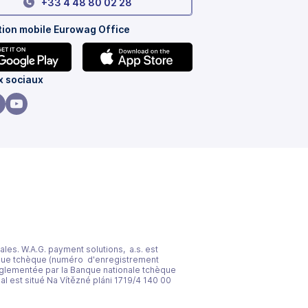
+33 4 48 80 02 28
tion mobile Eurowag Office
e
(s'ouvre
 sociaux
dans
un
e
ouvre
(s'ouvre
nouvel
ns
dans
onglet)
un
vel
nouvel
let)
onglet)
ales. W.A.G. payment solutions, a.s. est
ique tchèque (numéro d'enregistrement
 réglementée par la Banque nationale tchèque
l est situé Na Vítězné pláni 1719/4 140 00