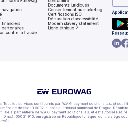
tion mobile Eurowag
conformité
Documents juridiques
 navigation
Consentement au marketing
Applica
é
Certifications ISO
nt
Déclaration d'accessibilité
 financiers
(s'ouvre
Modern slavery statement
 partenaires
dans
(s'ouvre
Ligne éthique ↗
on contre la fraude
un
dans
(s'ouvr
Réseaux
nouvel
un
dans
onglet)
nouvel
onglet)
un
(s'ouvr
(s'
nouvel
dans
da
onglet)
un
un
nouvel
nou
onglet)
ong
 Tous les services sont fournis par W.A.G. payment solutions, a.s. et ses fili
numéro de dossier B 6882 auprès du tribunal municipal de Prague, Républ
 filiale à part entière de W.A.G. payment solutions, a.s. et est autorisée et
ID no.) : 050 21 910, enregistrée en République tchèque dont le siège socia
ervés.