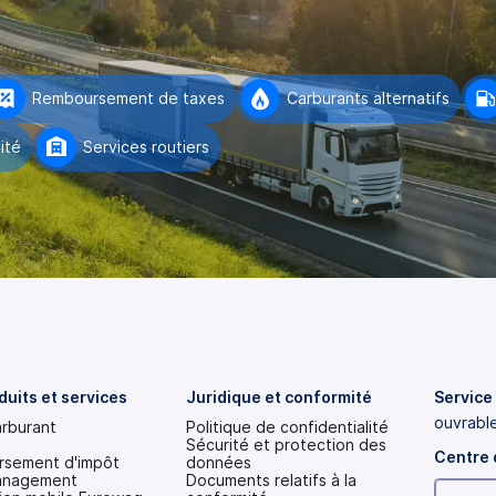
Remboursement de taxes
Carburants alternatifs
ité
Services routiers
duits et services
Juridique et conformité
Service 
ouvrabl
arburant
Politique de confidentialité
Sécurité et protection des
Centre 
sement d'impôt
données
anagement
Documents relatifs à la