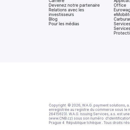
Carrière
Applica
Devenez notre partenaire
Office
Relations avec les
Eurowag
investisseurs
eMobilit
(s'ouvre
Blog
Carbura
dans
Pour les médias
Services
un
Services
nouvel
Protecti
onglet)
Copyright © 2026, W.A.G. payment solutions, a.s.
enregistrée au registre du commerce sous le 
26415623). W.A.G. Issuing Services, a.s. est une
(www.CNB.cz) sous son numéro d'identification (
Prague 4 République tchèque . Tous droits rés