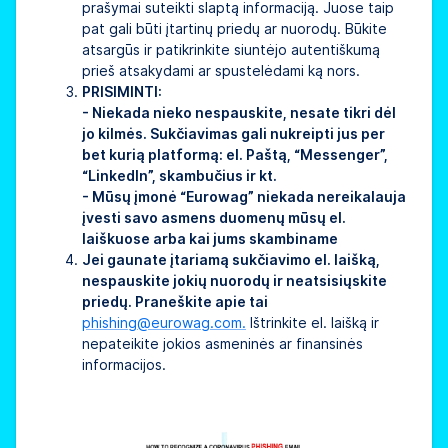
prašymai suteikti slaptą informaciją. Juose taip
pat gali būti įtartinų priedų ar nuorodų. Būkite
atsargūs ir patikrinkite siuntėjo autentiškumą
prieš atsakydami ar spustelėdami ką nors.
PRISIMINTI:
- Niekada nieko nespauskite, nesate tikri dėl
jo kilmės. Sukčiavimas gali nukreipti jus per
bet kurią platformą: el. Paštą, “Messenger”,
“LinkedIn”, skambučius ir kt.
- Mūsų įmonė “Eurowag” niekada nereikalauja
įvesti savo asmens duomenų mūsų el.
laiškuose arba kai jums skambiname
Jei gaunate įtariamą sukčiavimo el. laišką,
nespauskite jokių nuorodų ir neatsisiųskite
priedų. Praneškite apie tai
phishing@eurowag.com.
Ištrinkite el. laišką ir
nepateikite jokios asmeninės ar finansinės
informacijos.