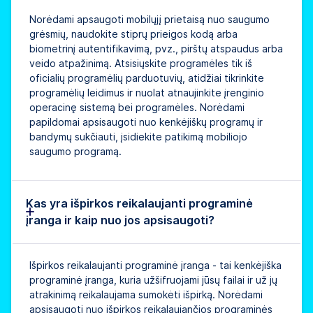
Norėdami apsaugoti mobilųjį prietaisą nuo saugumo
grėsmių, naudokite stiprų prieigos kodą arba
biometrinį autentifikavimą, pvz., pirštų atspaudus arba
veido atpažinimą. Atsisiųskite programėles tik iš
oficialių programėlių parduotuvių, atidžiai tikrinkite
programėlių leidimus ir nuolat atnaujinkite įrenginio
operacinę sistemą bei programėles. Norėdami
papildomai apsisaugoti nuo kenkėjiškų programų ir
bandymų sukčiauti, įsidiekite patikimą mobiliojo
saugumo programą.
Kas yra išpirkos reikalaujanti programinė
įranga ir kaip nuo jos apsisaugoti?
Išpirkos reikalaujanti programinė įranga - tai kenkėjiška
programinė įranga, kuria užšifruojami jūsų failai ir už jų
atrakinimą reikalaujama sumokėti išpirką. Norėdami
apsisaugoti nuo išpirkos reikalaujančios programinės