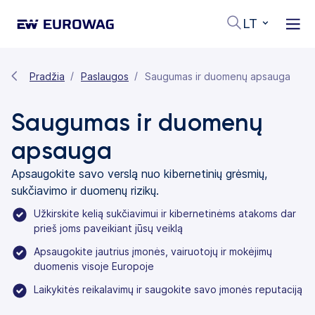
LT
Pradžia
Paslaugos
Saugumas ir duomenų apsauga
Saugumas ir duomenų
apsauga
Apsaugokite savo verslą nuo kibernetinių grėsmių,
sukčiavimo ir duomenų rizikų.
Užkirskite kelią sukčiavimui ir kibernetinėms atakoms dar
prieš joms paveikiant jūsų veiklą
Apsaugokite jautrius įmonės, vairuotojų ir mokėjimų
duomenis visoje Europoje
Laikykitės reikalavimų ir saugokite savo įmonės reputaciją