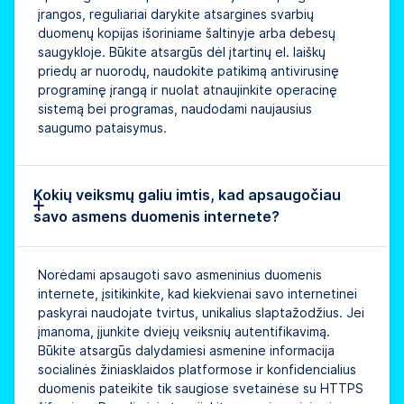
įrangos, reguliariai darykite atsargines svarbių
duomenų kopijas išoriniame šaltinyje arba debesų
saugykloje. Būkite atsargūs dėl įtartinų el. laiškų
priedų ar nuorodų, naudokite patikimą antivirusinę
programinę įrangą ir nuolat atnaujinkite operacinę
sistemą bei programas, naudodami naujausius
saugumo pataisymus.
Kokių veiksmų galiu imtis, kad apsaugočiau
savo asmens duomenis internete?
Norėdami apsaugoti savo asmeninius duomenis
internete, įsitikinkite, kad kiekvienai savo internetinei
paskyrai naudojate tvirtus, unikalius slaptažodžius. Jei
įmanoma, įjunkite dviejų veiksnių autentifikavimą.
Būkite atsargūs dalydamiesi asmenine informacija
socialinės žiniasklaidos platformose ir konfidencialius
duomenis pateikite tik saugiose svetainėse su HTTPS