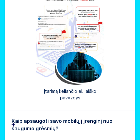
Įtarimą keliančio el. laiško
pavyzdys
Kaip apsaugoti savo mobilųjį įrenginį nuo
saugumo grėsmių?