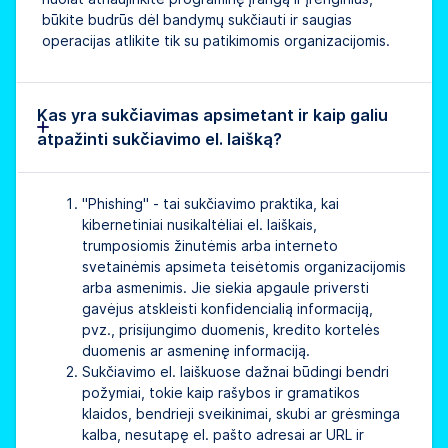
būkite budrūs dėl bandymų sukčiauti ir saugias
operacijas atlikite tik su patikimomis organizacijomis.
Kas yra sukčiavimas apsimetant ir kaip galiu
atpažinti sukčiavimo el. laišką?
"Phishing" - tai sukčiavimo praktika, kai
kibernetiniai nusikaltėliai el. laiškais,
trumposiomis žinutėmis arba interneto
svetainėmis apsimeta teisėtomis organizacijomis
arba asmenimis. Jie siekia apgaule priversti
gavėjus atskleisti konfidencialią informaciją,
pvz., prisijungimo duomenis, kredito kortelės
duomenis ar asmeninę informaciją.
Sukčiavimo el. laiškuose dažnai būdingi bendri
požymiai, tokie kaip rašybos ir gramatikos
klaidos, bendrieji sveikinimai, skubi ar grėsminga
kalba, nesutapę el. pašto adresai ar URL ir