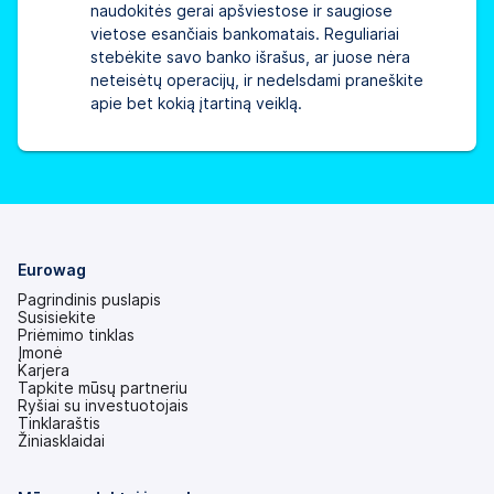
naudokitės gerai apšviestose ir saugiose
vietose esančiais bankomatais. Reguliariai
stebėkite savo banko išrašus, ar juose nėra
neteisėtų operacijų, ir nedelsdami praneškite
apie bet kokią įtartiną veiklą.
Eurowag
Pagrindinis puslapis
Susisiekite
Priėmimo tinklas
Įmonė
Karjera
Tapkite mūsų partneriu
Ryšiai su investuotojais
(atsidaro
Tinklaraštis
naujame
Žiniasklaidai
skirtuke)