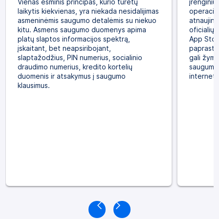
Vienas esminis principas, kurio turėtų
įrenginių
laikytis kiekvienas, yra niekada nesidalijimas
operacinė
asmeninėmis saugumo detalėmis su niekuo
atnaujini
kitu. Asmens saugumo duomenys apima
oficialių
platų slaptos informacijos spektrą,
App Stor
įskaitant, bet neapsiribojant,
paprasto
slaptažodžius, PIN numerius, socialinio
gali žymi
draudimo numerius, kredito kortelių
saugumą i
duomenis ir atsakymus į saugumo
interneti
klausimus.