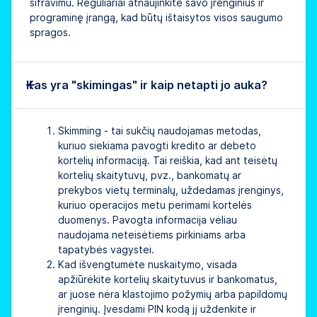
šifravimu. Reguliariai atnaujinkite savo įrenginius ir
programinę įrangą, kad būtų ištaisytos visos saugumo
spragos.
Kas yra "skimingas" ir kaip netapti jo auka?
Skimming - tai sukčių naudojamas metodas,
kuriuo siekiama pavogti kredito ar debeto
kortelių informaciją. Tai reiškia, kad ant teisėtų
kortelių skaitytuvų, pvz., bankomatų ar
prekybos vietų terminalų, uždedamas įrenginys,
kuriuo operacijos metu perimami kortelės
duomenys. Pavogta informacija vėliau
naudojama neteisėtiems pirkiniams arba
tapatybės vagystei.
Kad išvengtumėte nuskaitymo, visada
apžiūrėkite kortelių skaitytuvus ir bankomatus,
ar juose nėra klastojimo požymių arba papildomų
įrenginių. Įvesdami PIN kodą jį uždenkite ir