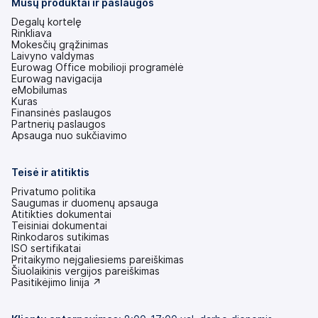
Mūsų produktai ir paslaugos
Degalų kortelę
Rinkliava
Mokesčių grąžinimas
Laivyno valdymas
Eurowag Office mobilioji programėlė
Eurowag navigacija
eMobilumas
Kuras
Finansinės paslaugos
Partnerių paslaugos
Apsauga nuo sukčiavimo
Teisė ir atitiktis
Privatumo politika
Saugumas ir duomenų apsauga
Atitikties dokumentai
Teisiniai dokumentai
Rinkodaros sutikimas
ISO sertifikatai
Pritaikymo neįgaliesiems pareiškimas
(atsidaro
Šiuolaikinis vergijos pareiškimas
naujame
(atsidaro
Pasitikėjimo linija ↗
skirtuke)
naujame
skirtuke)