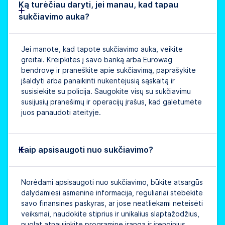
Ką turėčiau daryti, jei manau, kad tapau
sukčiavimo auka?
Jei manote, kad tapote sukčiavimo auka, veikite
greitai. Kreipkitės į savo banką arba Eurowag
bendrovę ir praneškite apie sukčiavimą, paprašykite
įšaldyti arba panaikinti nukentėjusią sąskaitą ir
susisiekite su policija. Saugokite visų su sukčiavimu
susijusių pranešimų ir operacijų įrašus, kad galėtumėte
juos panaudoti ateityje.
Kaip apsisaugoti nuo sukčiavimo?
Norėdami apsisaugoti nuo sukčiavimo, būkite atsargūs
dalydamiesi asmenine informacija, reguliariai stebėkite
savo finansines paskyras, ar jose neatliekami neteisėti
veiksmai, naudokite stiprius ir unikalius slaptažodžius,
nuolat atnaujinkite programinę įrangą ir įrenginius,