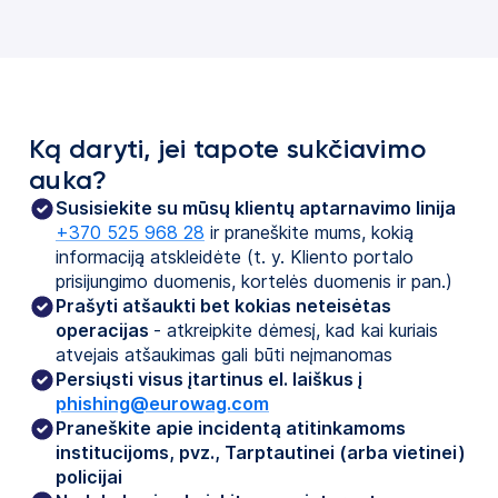
Ką daryti, jei tapote sukčiavimo
auka
?
Susisiekite su mūsų klientų aptarnavimo linija
+370 525 968 28
ir praneškite mums, kokią
informaciją atskleidėte (t. y. Kliento portalo
prisijungimo duomenis, kortelės duomenis ir pan.)
Prašyti atšaukti bet kokias neteisėtas
operacijas
- atkreipkite dėmesį, kad kai kuriais
atvejais atšaukimas gali būti neįmanomas
Persiųsti visus įtartinus el. laiškus į
phishing@eurowag.com
Praneškite apie incidentą atitinkamoms
institucijoms, pvz., Tarptautinei (arba vietinei)
policijai