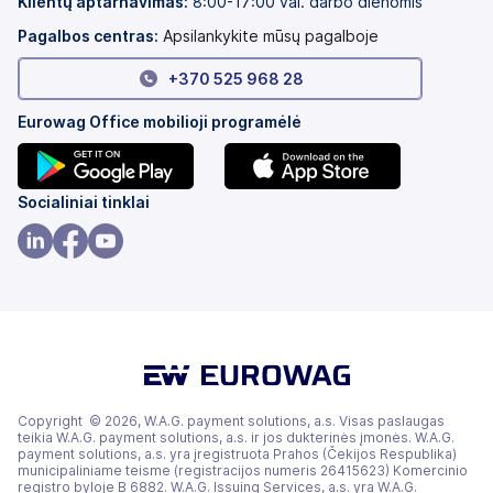
Klientų aptarnavimas:
8:00-17:00 val. darbo dienomis
Pagalbos centras:
Apsilankykite mūsų pagalboje
+370 525 968 28
Eurowag Office mobilioji programėlė
(atsidaro
(atsidaro
Socialiniai tinklai
naujame
naujame
skirtuke)
skirtuke)
(atsidaro
(atsidaro
(atsidaro
naujame
naujame
naujame
skirtuke)
skirtuke)
skirtuke)
Copyright © 2026, W.A.G. payment solutions, a.s. Visas paslaugas
teikia W.A.G. payment solutions, a.s. ir jos dukterinės įmonės. W.A.G.
payment solutions, a.s. yra įregistruota Prahos (Čekijos Respublika)
municipaliniame teisme (registracijos numeris 26415623) Komercinio
registro byloje B 6882. W.A.G. Issuing Services, a.s. yra W.A.G.