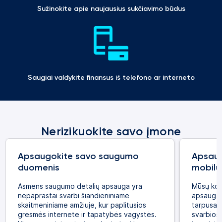
Sužinokite apie naujausius sukčiavimo būdus
Saugiai valdykite finansus iš telefono ar interneto
Nerizikuokite savo įmone
Apsaugokite savo saugumo
Apsaug
duomenis
mobilųj
Asmens saugumo detalių apsauga yra
Mūsų komp
nepaprastai svarbi šiandieniniame
apsauga 
skaitmeniniame amžiuje, kur paplitusios
tarpusav
grėsmės internete ir tapatybės vagystės.
svarbios 