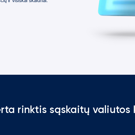
 ir visiškai skaidriai.
rta rinktis sąskaitų valiutos