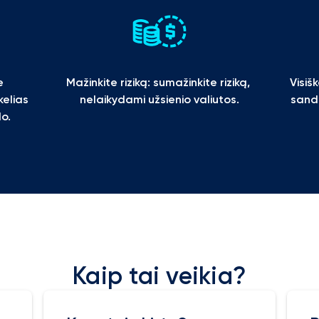
 
Mažinkite riziką: sumažinkite riziką, 
Visiš
elias 
nelaikydami užsienio valiutos.
sando
lo.
Kaip tai veikia?