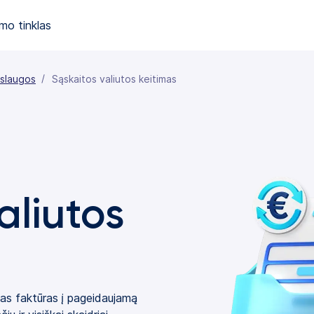
mo tinklas
aslaugos
Sąskaitos valiutos keitimas
aliutos
itas faktūras į pageidaujamą