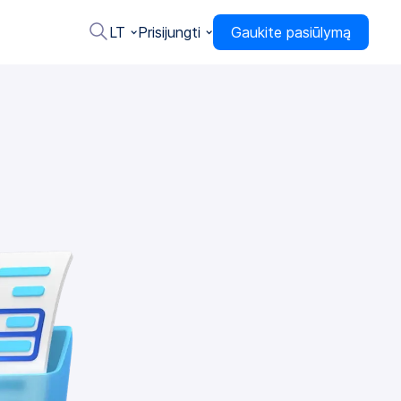
LT
Prisijungti
Gaukite pasiūlymą