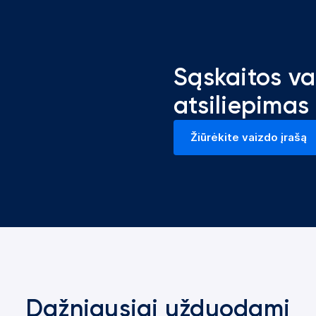
Sąskaitos va
atsiliepimas
Žiūrėkite vaizdo įrašą
(atsidaro naujame skirtuke
Dažniausiai užduodami