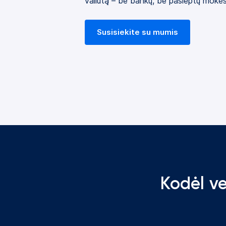
valiutą – be bankų, be paslėptų mokesčių
Susisiekite su mumis
Kodėl ve