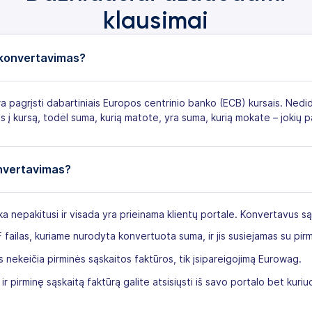
klausimai
 konvertavimas?
 yra pagrįsti dabartiniais Europos centrinio banko (ECB) kursais. Ned
s į kursą, todėl suma, kurią matote, yra suma, kurią mokate – jokių p
onvertavimas?
eka nepakitusi ir visada yra prieinama klientų portale. Konvertavus są
failas, kuriame nurodyta konvertuota suma, ir jis susiejamas su pirm
 nekeičia pirminės sąskaitos faktūros, tik įsipareigojimą Eurowag.
r pirminę sąskaitą faktūrą galite atsisiųsti iš savo portalo bet kuri