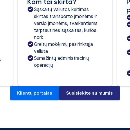
Kam tai skirta?
P
p
Sąskaitų valiutos keitimas 
skirtas transporto įmonėms ir 
verslo įmonėms, tvarkantiems 
tarptautines sąskaitas, kurios 
nori:
Greitų mokėjimų pasirinktąja
valiuta
Sumažintų administracinių
s
operacijų
Klientų portalas
Susisiekite su mumis
(atsidaro naujame skirtuke)