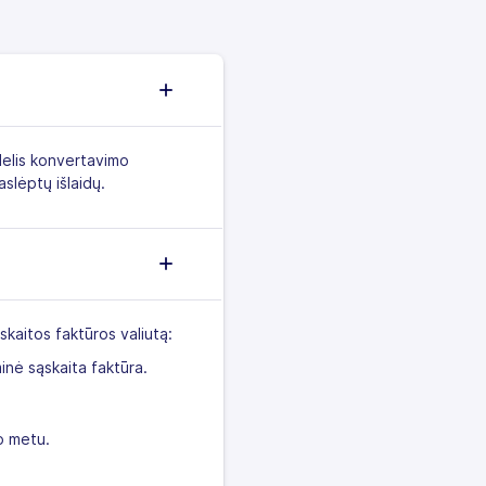
idelis konvertavimo
aslėptų išlaidų.
skaitos faktūros valiutą:
inė sąskaita faktūra.
uo metu.