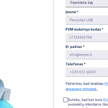
Įmonė *
PVM mokėtojo kodas *
El. paštas *
Telefonas *
Patvirtinu, kad skaičiau
P
apsaugos principai.
.
Sutinku, kad bet kuris
EU
susisiektų rinkodaros tik