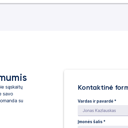
 mumis
Kontaktinė for
ie sąskaitų
te savo
 komanda su
Vardas ir pavardė *
Įmonės šalis *