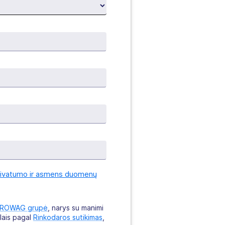
rivatumo ir asmens duomenų
ROWAG grupė
, narys su manimi
slais pagal
Rinkodaros sutikimas
,