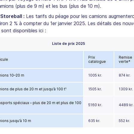
amions (plus de 9 m) et les bus (plus de 10 m).
Storeball :
Les tarifs du péage pour les camions augmenter
iron 2 % à compter du 1er janvier 2025. Les détails des nou
s sont disponibles ici :
Liste de prix 2025
Prix
Remise
icule
catalogue
verte*
ions 10–20 m
1005 kr.
874 kr.
ions de plus de 20 m et jusqu’à 100 t¹
1505 kr.
1309 kr.
nsports spéciaux – plus de 20 m et plus de 100
5160 kr.
4489 kr.
ions jusqu’à 10 m
635 kr.
552 kr.