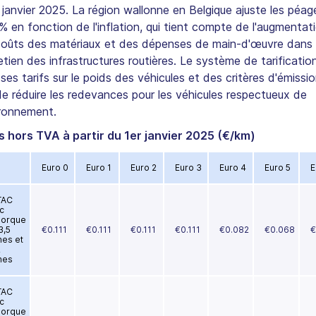
r janvier 2025. La région wallonne en Belgique ajuste les péa
% en fonction de l'inflation, qui tient compte de l'augmentat
coûts des matériaux et des dépenses de main-d'œuvre dans
retien des infrastructures routières. Le système de tarificatio
ses tarifs sur le poids des véhicules et des critères d'émissi
de réduire les redevances pour les véhicules respectueux de
ironnement.
s hors TVA à partir du 1er janvier 2025 (€/km)
Euro 0
Euro 1
Euro 2
Euro 3
Euro 4
Euro 5
E
TAC
c
orque
3,5
€0.111
€0.111
€0.111
€0.111
€0.082
€0.068
€
nes et
2
nes
TAC
c
orque