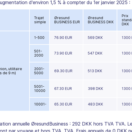
ugmentation d'environ 1,5 % à compter du 1er janvier 2025 :
Prix
Trajet
Øresund
Øresund
stand
simple
BUSINESS EUR
BUSINESS DKK
DKK
1-500
76.90 EUR
569 DKK
1300
501-
73.90 EUR
547 DKK
1300
2000
on, utilitaire
2001-
69.30 EUR
513 DKK
1300
us de 9 m)
5000
5001-
67.30 EUR
398 DKK
1300
10000
10001-
65.30 EUR
483 DKK
1300
ation annuelle ØresundBusiness : 292 DKK hors TVA TVA. L
sont par voyage et hors TVA. TVA. Frais annuels de 0 DKK p