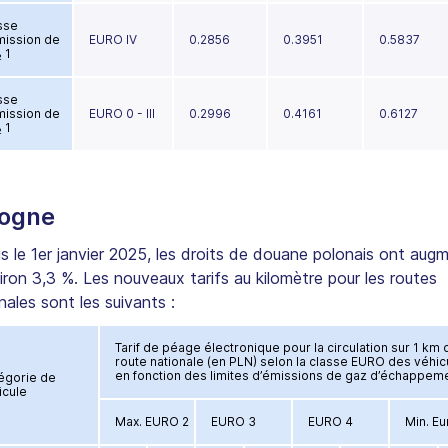
sse
mission de
EURO IV
0.2856
0.3951
0.5837
 1
sse
mission de
EURO 0 - III
0.2996
0.4161
0.6127
 1
logne
s le 1er janvier 2025, les droits de douane polonais ont aug
iron 3,3 %. Les nouveaux tarifs au kilomètre pour les routes
nales sont les suivants :
Tarif de péage électronique pour la circulation sur 1 km 
route nationale (en PLN) selon la classe EURO des véhic
en fonction des limites d’émissions de gaz d’échappem
égorie de
icule
Max. EURO 2
EURO 3
EURO 4
Min. Eu