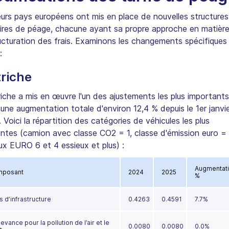
eurs pays européens ont mis en place de nouvelles structures
aires de péage, chacune ayant sa propre approche en matièr
ucturation des frais. Examinons les changements spécifiques
:
riche
riche a mis en œuvre l'un des ajustements les plus importants
une augmentation totale d'environ 12,4 % depuis le 1er janvi
 Voici la répartition des catégories de véhicules les plus
ntes (camion avec classe CO2 = 1, classe d'émission euro =
ux EURO 6 et 4 essieux et plus) :
Augmentati
posant
2024
2025
%
s d’infrastructure
0.4263
0.4591
7.7%
vance pour la pollution de l’air et le
0.0080
0.0080
0.0%