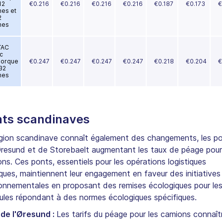
12
€0.216
€0.216
€0.216
€0.216
€0.187
€0.173
€
nes et
2
nes
TAC
c
orque
€0.247
€0.247
€0.247
€0.247
€0.218
€0.204
€
 32
nes
ts scandinaves
gion scandinave connaît également des changements, les p
Øresund et de Storebaelt augmentant les taux de péage pour
ns. Ces ponts, essentiels pour les opérations logistiques
ques, maintiennent leur engagement en faveur des initiatives
onnementales en proposant des remises écologiques pour le
ules répondant à des normes écologiques spécifiques.
 de l'Øresund :
Les tarifs du péage pour les camions connaît