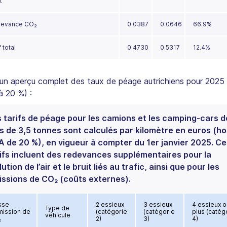
t
evance CO₂
0.0387
0.0646
66.9%
f total
0.4730
0.5317
12.4%
un aperçu complet des taux de péage autrichiens pour 2025 
 20 %) :
 tarifs de péage pour les camions et les camping-cars d
s de 3,5 tonnes sont calculés par kilomètre en euros (ho
 de 20 %), en vigueur à compter du 1er janvier 2025. Ce
ifs incluent des redevances supplémentaires pour la
lution de l’air et le bruit liés au trafic, ainsi que pour les
ssions de CO₂ (coûts externes).
sse
2 essieux
3 essieux
4 essieux o
Type de
mission de
(catégorie
(catégorie
plus (catég
véhicule
₂
2)
3)
4)