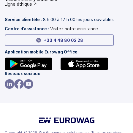
dans
(s'ouvre
Ligne éthique ↗
un
dans
nouvel
un
onglet)
nouvel
Service clientèle :
8 h 00 à 17 h 00 les jours ouvrables
onglet)
Centre d’assistance :
Visitez notre assistance
+33 4 48 80 02 28
Application mobile Eurowag Office
(s'ouvre
(s'ouvre
Réseaux sociaux
dans
dans
un
un
(s'ouvre
(s'ouvre
(s'ouvre
nouvel
nouvel
dans
dans
dans
onglet)
onglet)
un
un
un
nouvel
nouvel
nouvel
onglet)
onglet)
onglet)
Copyright © 2026, W.A.G. payment solutions, a.s. Tous les services