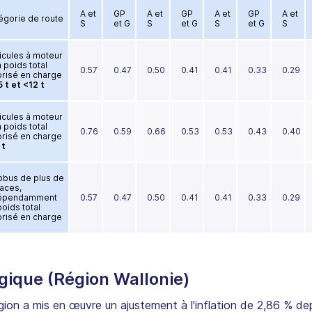
A et
GP
A et
GP
A et
GP
A et
égorie de route
S
et G
S
et G
S
et G
S
icules à moteur
 poids total
0.57
0.47
0.50
0.41
0.41
0.33
0.29
orisé en charge
5 t et <12 t
icules à moteur
 poids total
0.76
0.59
0.66
0.53
0.53
0.43
0.40
orisé en charge
 t
obus de plus de
laces,
épendamment
0.57
0.47
0.50
0.41
0.41
0.33
0.29
poids total
orisé en charge
gique (Région Wallonie)
gion a mis en œuvre un ajustement à l'inflation de 2,86 % de