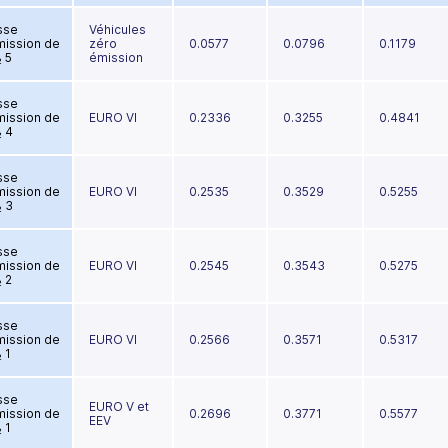
sse
Véhicules
mission de
zéro
0.0577
0.0796
0.1179
 5
émission
sse
mission de
EURO VI
0.2336
0.3255
0.4841
 4
sse
mission de
EURO VI
0.2535
0.3529
0.5255
 3
sse
mission de
EURO VI
0.2545
0.3543
0.5275
 2
sse
mission de
EURO VI
0.2566
0.3571
0.5317
 1
sse
EURO V et
mission de
0.2696
0.3771
0.5577
EEV
 1