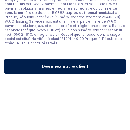
sont fournis par W.A.G. payment solutions, a.s. et ses filiales. W.A.G.
payment solutions, a.s. est enregistrée au registre du commerce
sous le numéro de dossier B 6882 auprès du tribunal municipal de
Prague, République tchèque (numéro d'enregistrement 26415623).
W.A.G. Issuing Services, a.s. est une filiale à part entière de W.A.G.
payment solutions, a.s. et est autorisée et réglementée par la Banque
nationale tchèque (www.CNB.cz) sous son numéro d'identification (ID
no.) : 050 21 910, enregistrée en République tchèque dont le siège
social est situé Na Vítězné pláni 1719/4 140 00 Prague 4 République
tchèque . Tous droits réservés.
Devenez notre client
(opens in a new tab)