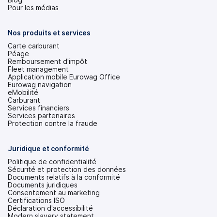
dans
Pour les médias
un
nouvel
onglet)
Nos produits et services
Carte carburant
Péage
Remboursement d'impôt
Fleet management
Application mobile Eurowag Office
Eurowag navigation
eMobilité
Carburant
Services financiers
Services partenaires
Protection contre la fraude
Juridique et conformité
Politique de confidentialité
Sécurité et protection des données
Documents relatifs à la conformité
Documents juridiques
Consentement au marketing
Certifications ISO
Déclaration d'accessibilité
(s'ouvre
Modern slavery statement