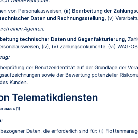
urch Wiederverkäufer:
nen von Personalausweisen,
(ii) Bearbeitung der Zahlungs
 technischer Daten und Rechnungsstellung,
(v) Verarbei
urch einen Agenten:
rbeitung technischer Daten und Gegenfakturierung,
Zahlu
n Personalausweisen, (iv), (v) Zahlungsdokumente, (vi) WAG-O
rug:
Überprüfung der Benutzeridentität auf der Grundlage der Ver
saufzeichnungen sowie der Bewertung potenzieller Risikomu
des Kunden.
von Telematikdiensten
eresses [1]
:
bezogener Daten, die erforderlich sind für: (i) Flottenmanag