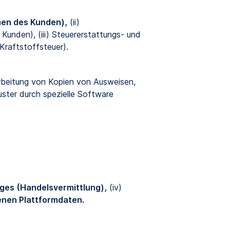
men des Kunden),
(ii)
unden), (iii) Steuererstattungs- und
 Kraftstoffsteuer).
arbeitung von Kopien von Ausweisen,
ster durch spezielle Software
ages (Handelsvermittlung),
(iv)
tenen Plattformdaten.