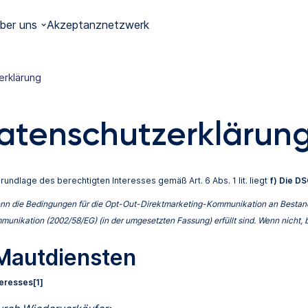
ber uns
Akzeptanznetzwerk
erklärung
atenschutzerklärun
ndlage des berechtigten Interesses gemäß Art. 6 Abs. 1 lit. liegt
f) Die DS
 wenn die Bedingungen für die Opt-Out-Direktmarketing-Kommunikation an Bestan
munikation (2002/58/EG) (in der umgesetzten Fassung) erfüllt sind. Wenn nicht, ba
Mautdiensten
teresses
[1]