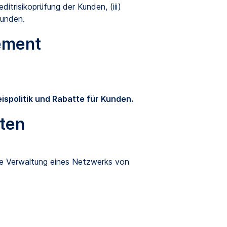
itrisikoprüfung der Kunden, (iii)
Kunden.
ement
eispolitik und Rabatte für Kunden.
nten
ie Verwaltung eines Netzwerks von