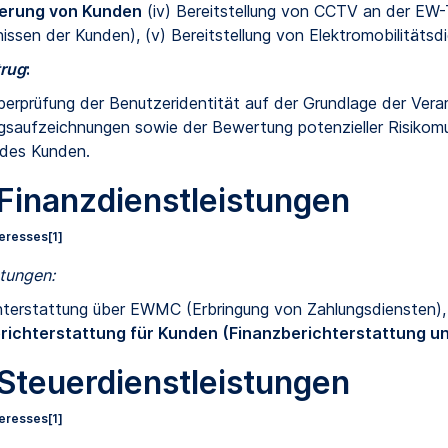
ierung von Kunden
(iv) Bereitstellung von CCTV an der EW
sen der Kunden), (v) Bereitstellung von Elektromobilitätsd
trug
:
berprüfung der Benutzeridentität auf der Grundlage der Ver
saufzeichnungen sowie der Bewertung potenzieller Risikomu
des Kunden.
 Finanzdienstleistungen
teresses
[1]
stungen:
terstattung über EWMC (Erbringung von Zahlungsdiensten), (ii
erichterstattung für Kunden (Finanzberichterstattung u
 Steuerdienstleistungen
teresses
[1]