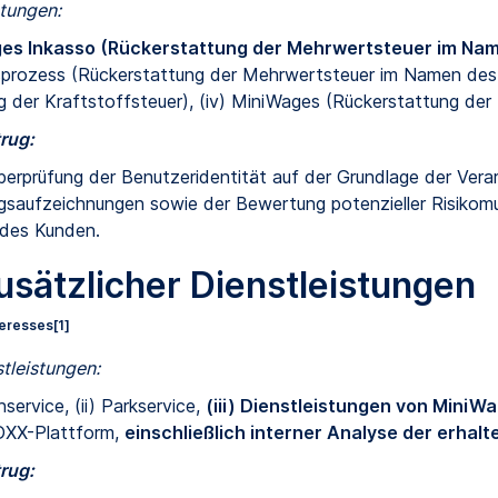
stungen:
iges Inkasso (Rückerstattung der Mehrwertsteuer im Na
sprozess (Rückerstattung der Mehrwertsteuer im Namen des K
g der Kraftstoffsteuer), (iv) MiniWages (Rückerstattung der
rug:
berprüfung der Benutzeridentität auf der Grundlage der Ver
saufzeichnungen sowie der Bewertung potenzieller Risikomu
des Kunden.
zusätzlicher Dienstleistungen
teresses
[1]
stleistungen:
ervice, (ii) Parkservice,
(iii) Dienstleistungen von MiniW
 DXX-Plattform,
einschließlich interner Analyse der erhal
rug: