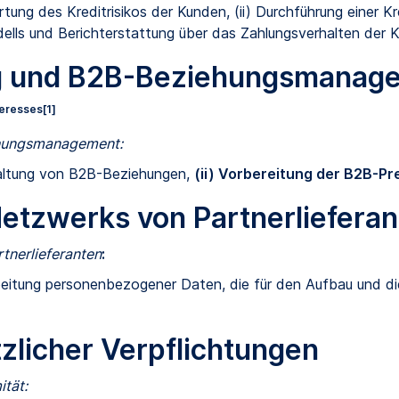
ng des Kreditrisikos der Kunden, (ii) Durchführung einer Kred
ells und Berichterstattung über das Zahlungsverhalten der 
ung und B2B-Beziehungsmanag
teresses
[1]
ehungsmanagement:
waltung von B2B-Beziehungen,
(ii) Vorbereitung der B2B-Pr
Netzwerks von Partnerliefera
tnerlieferanten
:
beitung personenbezogener Daten, die für den Aufbau und d
tzlicher Verpflichtungen
tät: