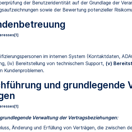
berprüfung der Benutzeridentität auf der Grundlage der Ver
saufzeichnungen sowie der Bewertung potenzieller Risikomus
undenbetreuung
teresses
[1]
tifizierungspersonen im internen System (Kontaktdaten, ADA
ng, (iv) Bereitstellung von technischem Support,
(v) Bereits
on Kundenproblemen.
chführung und grundlegende 
gen
teresses
[1]
grundlegende Verwaltung der Vertragsbeziehungen
:
luss, Änderung und Erfüllung von Verträgen, die zwischen de