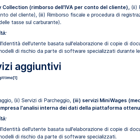
 Collection (rimborso dell'IVA per conto del cliente),
(ii)
nto del cliente), (iii) Rimborso fiscale e procedura di registra
delle tasse sul carburante).
tà:
dell'identità dell'utente basata sull'elaborazione di copie di doc
odelli di rischio da parte di software specializzati durante l
izi aggiuntivi
gittimo
[1]
vaggio, (ii) Servizi di Parcheggio,
(iii) servizi MiniWages (m
mpresa l'analisi interna dei dati della piattaforma ottenu
tà:
dell'identità dell'utente basata sull'elaborazione di copie di doc
delli di rischio da parte di software specializzati.