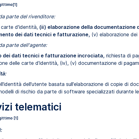
gittimo
[1]
da parte del rivenditore:
 carte d'identità,
(ii) elaborazione della documentazione
mento dei dati tecnici e fatturazione,
(v) elaborazione de
 da parte dell'agente:
 dei dati tecnici e fatturazione incrociata,
richiesta di pa
sione delle carte d'identità, (iv), (v) documentazione di pag
tà:
dell'identità dell'utente basata sull'elaborazione di copie di do
odelli di rischio da parte di software specializzati durante l
vizi telematici
ittimo [1]
: