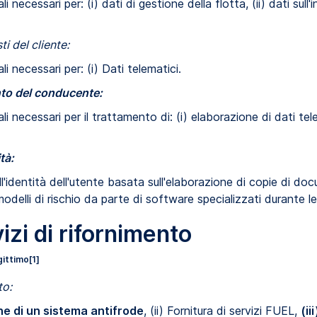
i necessari per: (i) dati di gestione della flotta, (ii) dati sull
ti del cliente:
i necessari per: (i) Dati telematici.
to del conducente:
i necessari per il trattamento di: (i) elaborazione di dati telem
tà:
dell'identità dell'utente basata sull'elaborazione di copie di doc
odelli di rischio da parte di software specializzati durante l
vizi di rifornimento
gittimo
[1]
to:
one di un sistema antifrode
, (ii) Fornitura di servizi FUEL,
(i