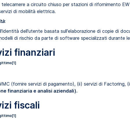
i telecamere a circuito chiuso per stazioni di rifornimento EW
ervizi di mobilità elettrica.
ità
:
dell'identità dell'utente basata sull'elaborazione di copie di doc
odelli di rischio da parte di software specializzati durante l
izi finanziari
gittimo
[1]
MC (fornire servizi di pagamento), (ii) servizi di Factoring, (ii
ne finanziaria e analisi aziendali).
izi fiscali
gittimo
[1]