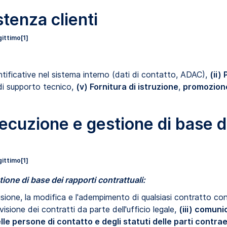
stenza clienti
gittimo
[1]
entificative nel sistema interno (dati di contatto, ADAC),
(ii)
 di supporto tecnico,
(v) Fornitura di istruzione
,
promozione
ecuzione e gestione di base d
gittimo
[1]
one di base dei rapporti contrattuali
:
usione, la modifica e l'adempimento di qualsiasi contratto conc
evisione dei contratti da parte dell'ufficio legale,
(iii) comuni
le persone di contatto e degli statuti delle parti contrae