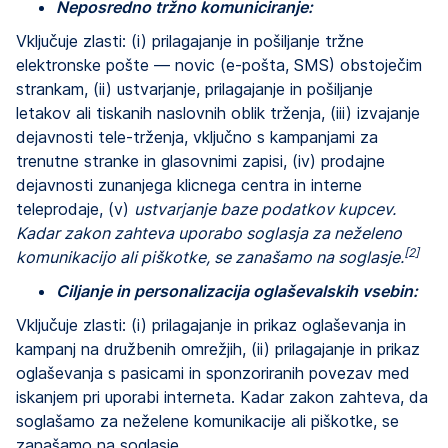
Neposredno tržno komuniciranje:
Vključuje zlasti: (i) prilagajanje in pošiljanje tržne
elektronske pošte — novic (e-pošta, SMS) obstoječim
strankam, (ii) ustvarjanje, prilagajanje in pošiljanje
letakov ali tiskanih naslovnih oblik trženja, (iii) izvajanje
dejavnosti tele-trženja, vključno s kampanjami za
trenutne stranke in glasovnimi zapisi, (iv) prodajne
dejavnosti zunanjega klicnega centra in interne
teleprodaje, (v)
ustvarjanje baze podatkov kupcev.
Kadar zakon zahteva uporabo soglasja za neželeno
[2]
komunikacijo ali piškotke, se zanašamo na soglasje.
Ciljanje in personalizacija oglaševalskih vsebin:
Vključuje zlasti: (i) prilagajanje in prikaz oglaševanja in
kampanj na družbenih omrežjih, (ii) prilagajanje in prikaz
oglaševanja s pasicami in sponzoriranih povezav med
iskanjem pri uporabi interneta. Kadar zakon zahteva, da
soglašamo za neželene komunikacije ali piškotke, se
zanašamo na soglasje.