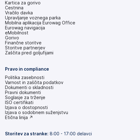
Kartica za gorivo
Cestnina
Vračilo davka
Upravljanje voznega parka
Mobilna aplikacija Eurowag Office
Eurowag navigacija
eMobilnost
Gorivo
Finančne storitve
Storitve partnerjev
Zaščita pred goljufijami
Pravo in compliance
Politika zasebnosti
Varnost in zaščita podatkov
Dokumenti o skladnosti
Pravni dokumenti
Soglasje za trženje
ISO certifikati
Izjava o dostopnosti
(odpre
Izjava o sodobnem suženjstvu
se
(odpre
Etična linija ↗
v
se
novem
v
zavihku)
novem
Storitev za stranke:
8:00 - 17:00 delavci
zavihku)