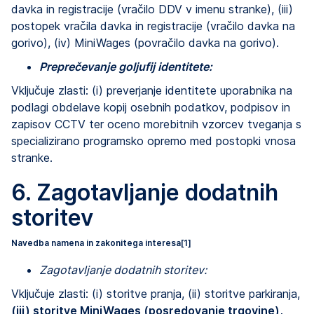
davka in registracije (vračilo DDV v imenu stranke), (iii)
postopek vračila davka in registracije (vračilo davka na
gorivo), (iv) MiniWages (povračilo davka na gorivo).
Preprečevanje goljufij identitete:
Vključuje zlasti: (i) preverjanje identitete uporabnika na
podlagi obdelave kopij osebnih podatkov, podpisov in
zapisov CCTV ter oceno morebitnih vzorcev tveganja s
specializirano programsko opremo med postopki vnosa
stranke.
6. Zagotavljanje dodatnih
storitev
Navedba namena in zakonitega interesa
[1]
Zagotavljanje dodatnih storitev:
Vključuje zlasti: (i) storitve pranja, (ii) storitve parkiranja,
(iii) storitve MiniWages (posredovanje trgovine),