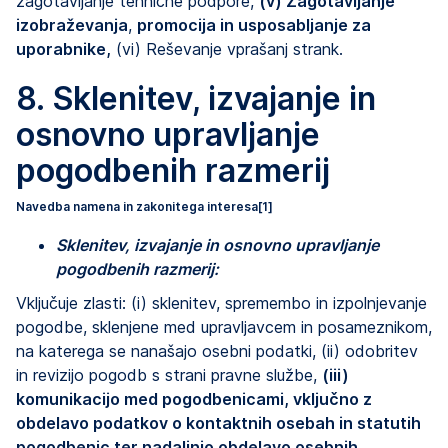
zagotavljanje tehnične podpore,
(v) Zagotavljanje
izobraževanja
,
promocija in usposabljanje za
uporabnike,
(vi) Reševanje vprašanj strank.
8. Sklenitev, izvajanje in
osnovno upravljanje
pogodbenih razmerij
Navedba namena in zakonitega interesa
[1]
Sklenitev, izvajanje in osnovno upravljanje
pogodbenih razmerij
:
Vključuje zlasti: (i) sklenitev, spremembo in izpolnjevanje
pogodbe, sklenjene med upravljavcem in posameznikom,
na katerega se nanašajo osebni podatki, (ii) odobritev
in revizijo pogodb s strani pravne službe,
(iii)
komunikacijo med pogodbenicami, vključno z
obdelavo podatkov o kontaktnih osebah in statutih
pogodbenic ter nadaljnjo obdelavo osebnih