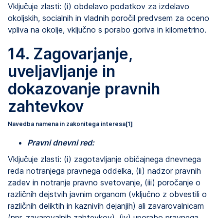
Vključuje zlasti: (i) obdelavo podatkov za izdelavo
okoljskih, socialnih in vladnih poročil predvsem za oceno
vpliva na okolje, vključno s porabo goriva in kilometrino.
14. Zagovarjanje,
uveljavljanje in
dokazovanje pravnih
zahtevkov
Navedba namena in zakonitega interesa
[1]
Pravni dnevni red:
Vključuje zlasti: (i) zagotavljanje običajnega dnevnega
reda notranjega pravnega oddelka, (ii) nadzor pravnih
zadev in notranje pravno svetovanje, (iii) poročanje o
različnih dejstvih javnim organom (vključno z obvestili o
različnih deliktih in kaznivih dejanjih) ali zavarovalnicam
(npr. zavarovalnih zahtevkov), (iv) uporabo pravnega