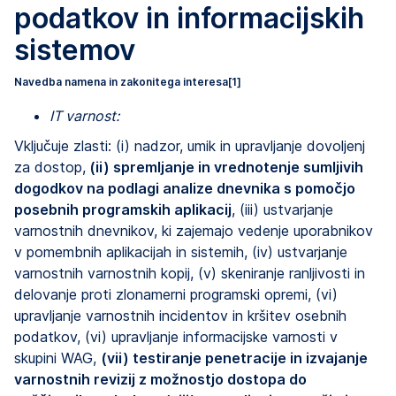
podatkov in informacijskih
sistemov
Navedba namena in zakonitega interesa
[1]
IT varnost:
Vključuje zlasti: (i) nadzor, umik in upravljanje dovoljenj
za dostop,
(ii) spremljanje in vrednotenje sumljivih
dogodkov na podlagi analize dnevnika s pomočjo
posebnih programskih aplikacij
, (iii) ustvarjanje
varnostnih dnevnikov, ki zajemajo vedenje uporabnikov
v pomembnih aplikacijah in sistemih, (iv) ustvarjanje
varnostnih varnostnih kopij, (v) skeniranje ranljivosti in
delovanje proti zlonamerni programski opremi, (vi)
upravljanje varnostnih incidentov in kršitev osebnih
podatkov, (vi) upravljanje informacijske varnosti v
skupini WAG,
(vii) testiranje penetracije in izvajanje
varnostnih revizij z možnostjo dostopa do