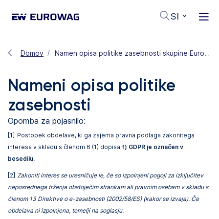
SI
Domov
Namen opisa politike zasebnosti skupine Eurowag
Nameni opisa politike
zasebnosti
Opomba za pojasnilo:
[1]
Postopek obdelave, ki ga zajema pravna podlaga zakonitega
interesa v skladu s členom 6 (1) dopisa
f) GDPR je označen v
besedilu.
[2]
Zakoniti interes se uresničuje le, če so izpolnjeni pogoji za izključitev
neposrednega trženja obstoječim strankam ali pravnim osebam v skladu s
členom 13 Direktive o e-zasebnosti (2002/58/ES) (kakor se izvaja). Če
obdelava ni izpolnjena, temelji na soglasju.