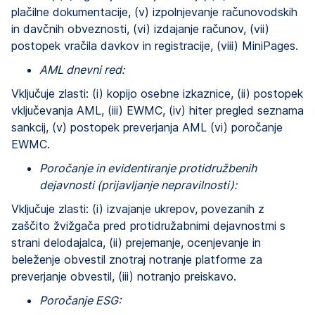
plačilne dokumentacije, (v) izpolnjevanje računovodskih
in davčnih obveznosti, (vi) izdajanje računov, (vii)
postopek vračila davkov in registracije, (viii) MiniPages.
AML dnevni red:
Vključuje zlasti: (i) kopijo osebne izkaznice, (ii) postopek
vključevanja AML, (iii) EWMC, (iv) hiter pregled seznama
sankcij, (v) postopek preverjanja AML (vi) poročanje
EWMC.
Poročanje in evidentiranje protidružbenih
dejavnosti (prijavljanje nepravilnosti):
Vključuje zlasti: (i) izvajanje ukrepov, povezanih z
zaščito žvižgača pred protidružabnimi dejavnostmi s
strani delodajalca, (ii) prejemanje, ocenjevanje in
beleženje obvestil znotraj notranje platforme za
preverjanje obvestil, (iii) notranjo preiskavo.
Poročanje ESG: