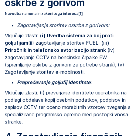
oskrbe z gorivom
Navedba namena in zakonitega interesa
[1]
Zagotavljanje storitev oskrbe z gorivom:
Vključuje zlasti:
(i) Uvedba sistema za boj proti
goljufijam
(ii) zagotavljanje storitev FUEL,
(iii)
Priročnik in telefonsko avtorizacijo strank
(iv)
zagotavljanje CCTV na bencinske črpalke EW
(spremljanje oskrbe z gorivom za potrebe strank), (v)
Zagotavljanje storitev e-mobilnosti.
Preprečevanje goljufij identitete
:
Vključuje zlasti: (i) preverjanje identitete uporabnika na
podlagi obdelave kopij osebnih podatkov, podpisov in
zapisov CCTV ter oceno morebitnih vzorcev tveganja s
specializirano programsko opremo med postopki vnosa
stranke.