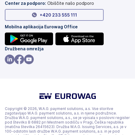
Center za podporo:
Obiščite našo podporo
+420 233 555 111
Mobilna aplikacija Eurowag Office
(odpre
(odpre
Družbena omrežja
se
se
v
v
(odpre
(odpre
(odpre
novem
novem
se
se
se
zavihku)
zavihku)
v
v
v
novem
novem
novem
zavihku)
zavihku)
zavihku)
Copyright © 2026, W.A.G. payment solutions, a.s. Vse storitve
zagotavljajo W.A.G. payment solutions, a.s. in njene podružnice.
Družba W.A.G. payment solutions, a.s., se je vpisala v poslovni register
pod številko B 6882 pri Mestnem sodišču v Pragi, Češka republika
(matična številka 26415623). Družba W.A.G. Issuing Services, a.s. je v
100-odstotni lasti družbe W.A.G. payment solutions, a.s. in je pod