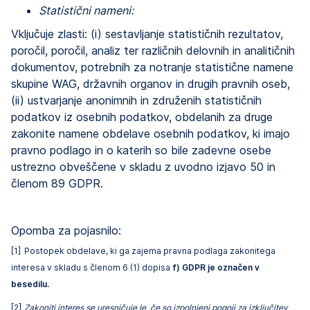
Statistični nameni:
Vključuje zlasti: (i) sestavljanje statističnih rezultatov,
poročil, poročil, analiz ter različnih delovnih in analitičnih
dokumentov, potrebnih za notranje statistične namene
skupine WAG, državnih organov in drugih pravnih oseb,
(ii) ustvarjanje anonimnih in združenih statističnih
podatkov iz osebnih podatkov, obdelanih za druge
zakonite namene obdelave osebnih podatkov, ki imajo
pravno podlago in o katerih so bile zadevne osebe
ustrezno obveščene v skladu z uvodno izjavo 50 in
členom 89 GDPR.
Opomba za pojasnilo:
[1]
Postopek obdelave, ki ga zajema pravna podlaga zakonitega
interesa v skladu s členom 6 (1) dopisa
f) GDPR je označen v
besedilu.
[2]
Zakoniti interes se uresničuje le, če so izpolnjeni pogoji za izključitev