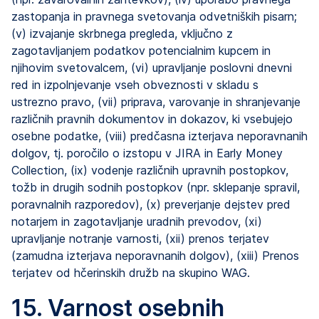
zastopanja in pravnega svetovanja odvetniških pisarn;
(v) izvajanje skrbnega pregleda, vključno z
zagotavljanjem podatkov potencialnim kupcem in
njihovim svetovalcem, (vi) upravljanje poslovni dnevni
red in izpolnjevanje vseh obveznosti v skladu s
ustrezno pravo, (vii) priprava, varovanje in shranjevanje
različnih pravnih dokumentov in dokazov, ki vsebujejo
osebne podatke, (viii) predčasna izterjava neporavnanih
dolgov, tj. poročilo o izstopu v JIRA in Early Money
Collection, (ix) vodenje različnih upravnih postopkov,
tožb in drugih sodnih postopkov (npr. sklepanje spravil,
poravnalnih razporedov), (x) preverjanje dejstev pred
notarjem in zagotavljanje uradnih prevodov, (xi)
upravljanje notranje varnosti, (xii) prenos terjatev
(zamudna izterjava neporavnanih dolgov), (xiii) Prenos
terjatev od hčerinskih družb na skupino WAG.
15. Varnost osebnih