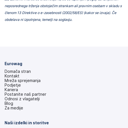
neposrednega trženja obstoječim strankam ali pravnim osebam v skladu s
členom 13 Direktive o e-zasebnosti (2002/58/ES) (kakor se izvaja). Če
obdelava ni izpolnjena, temelji na soglasju.
Eurowag
Domača stran
Kontakt
Mreža sprejemanja
Podjetje
Kariera
Postanite naš partner
Odnosi z vlagatelji
(odpre
Blog
se
Za medije
v
novem
zavihku)
Naši izdelki in storitve