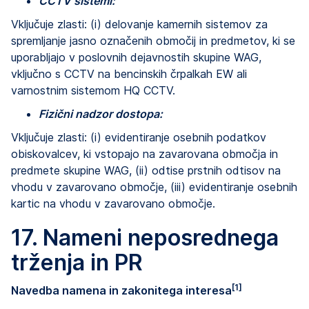
CCTV sistemi:
Vključuje zlasti: (i) delovanje kamernih sistemov za
spremljanje jasno označenih območij in predmetov, ki se
uporabljajo v poslovnih dejavnostih skupine WAG,
vključno s CCTV na bencinskih črpalkah EW ali
varnostnim sistemom HQ CCTV.
Fizični nadzor dostopa:
Vključuje zlasti: (i) evidentiranje osebnih podatkov
obiskovalcev, ki vstopajo na zavarovana območja in
predmete skupine WAG, (ii) odtise prstnih odtisov na
vhodu v zavarovano območje, (iii) evidentiranje osebnih
kartic na vhodu v zavarovano območje.
17. Nameni neposrednega
trženja in PR
[1]
Navedba namena in zakonitega interesa