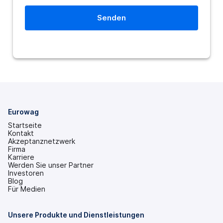
Eurowag
Startseite
Kontakt
Akzeptanznetzwerk
Firma
Karriere
Werden Sie unser Partner
Investoren
(wird
Blog
in
Für Medien
einem
neuen
Tab
Unsere Produkte und Dienstleistungen
geöffnet)