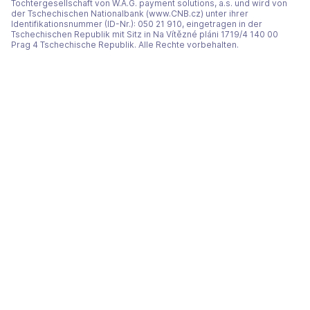
Tochtergesellschaft von W.A.G. payment solutions, a.s. und wird von
der Tschechischen Nationalbank (www.CNB.cz) unter ihrer
Identifikationsnummer (ID-Nr.): 050 21 910, eingetragen in der
Tschechischen Republik mit Sitz in Na Vítězné pláni 1719/4 140 00
Prag 4 Tschechische Republik. Alle Rechte vorbehalten.