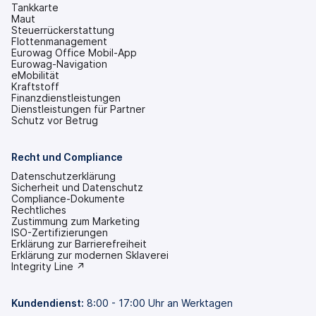
Tankkarte
Maut
Steuerrückerstattung
Flottenmanagement
Eurowag Office Mobil-App
Eurowag-Navigation
eMobilität
Kraftstoff
Finanzdienstleistungen
Dienstleistungen für Partner
Schutz vor Betrug
Recht und Compliance
Datenschutzerklärung
Sicherheit und Datenschutz
Compliance-Dokumente
Rechtliches
Zustimmung zum Marketing
ISO-Zertifizierungen
Erklärung zur Barrierefreiheit
(wird
Erklärung zur modernen Sklaverei
in
(wird
Integrity Line ↗
einem
in
neuen
einem
Tab
neuen
Kundendienst
:
8:00 - 17:00 Uhr an Werktagen
geöffnet)
Tab