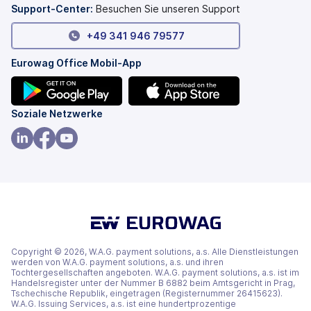
geöffnet)
Support-Center:
Besuchen Sie unseren Support
+49 341 946 79577
Eurowag Office Mobil-App
(wird
(wird
Soziale Netzwerke
in
in
einem
einem
(wird
(wird
(wird
neuen
neuen
in
in
in
Tab
Tab
einem
einem
einem
geöffnet)
geöffnet)
neuen
neuen
neuen
Tab
Tab
Tab
geöffnet)
geöffnet)
geöffnet)
Copyright © 2026, W.A.G. payment solutions, a.s. Alle Dienstleistungen
werden von W.A.G. payment solutions, a.s. und ihren
Tochtergesellschaften angeboten. W.A.G. payment solutions, a.s. ist im
Handelsregister unter der Nummer B 6882 beim Amtsgericht in Prag,
Tschechische Republik, eingetragen (Registernummer 26415623).
W.A.G. Issuing Services, a.s. ist eine hundertprozentige