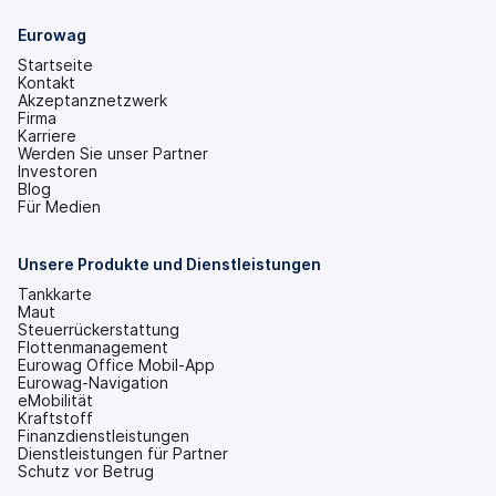
Eurowag
Startseite
Kontakt
Akzeptanznetzwerk
Firma
Karriere
Werden Sie unser Partner
Investoren
(wird
Blog
in
Für Medien
einem
neuen
Tab
Unsere Produkte und Dienstleistungen
geöffnet)
Tankkarte
Maut
Steuerrückerstattung
Flottenmanagement
Eurowag Office Mobil-App
Eurowag-Navigation
eMobilität
Kraftstoff
Finanzdienstleistungen
Dienstleistungen für Partner
Schutz vor Betrug