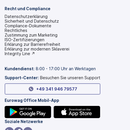
Recht und Compliance
Datenschutzerklärung
Sicherheit und Datenschutz
Compliance-Dokumente
Rechtliches
Zustimmung zum Marketing
ISO-Zertifizierungen
Erklärung zur Barrierefreiheit
(wird
Erklärung zur modernen Sklaverei
in
(wird
Integrity Line ↗
einem
in
neuen
einem
Tab
neuen
Kundendienst
:
8:00 - 17:00 Uhr an Werktagen
geöffnet)
Tab
geöffnet)
Support-Center:
Besuchen Sie unseren Support
+49 341 946 79577
Eurowag Office Mobil-App
(wird
(wird
Soziale Netzwerke
in
in