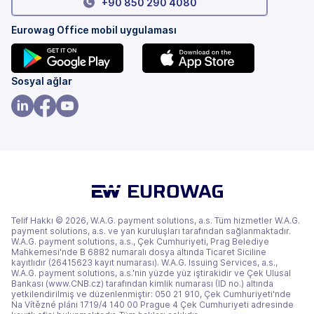
+90 850 290 4080
Eurowag Office mobil uygulaması
(yeni
(yeni
Sosyal ağlar
bir
bir
sekmede)
sekmede)
(yeni
(yeni
(yeni
bir
bir
bir
sekmede)
sekmede)
sekmede)
Telif Hakkı © 2026, W.A.G. payment solutions, a.s. Tüm hizmetler W.A.G.
payment solutions, a.s. ve yan kuruluşları tarafından sağlanmaktadır.
W.A.G. payment solutions, a.s., Çek Cumhuriyeti, Prag Belediye
Mahkemesi'nde B 6882 numaralı dosya altında Ticaret Siciline
kayıtlıdır (26415623 kayıt numarası). W.A.G. Issuing Services, a.s.,
W.A.G. payment solutions, a.s.'nin yüzde yüz iştirakidir ve Çek Ulusal
Bankası (www.CNB.cz) tarafından kimlik numarası (ID no.) altında
yetkilendirilmiş ve düzenlenmiştir: 050 21 910, Çek Cumhuriyeti'nde
Na Vítězné pláni 1719/4 140 00 Prague 4 Çek Cumhuriyeti adresinde