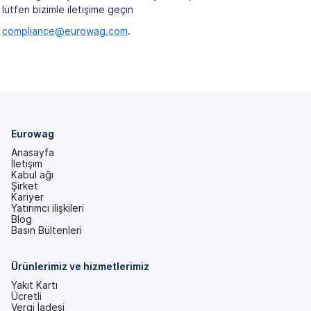
lütfen bizimle iletişime geçin
compliance@eurowag.com
.
Eurowag
Anasayfa
İletişim
Kabul ağı
Şirket
Kariyer
Yatırımcı ilişkileri
(yeni
Blog
bir
Basın Bültenleri
sekmede)
Ürünlerimiz ve hizmetlerimiz
Yakıt Kartı
Ücretli
Vergi İadesi