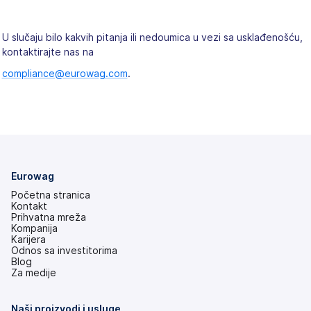
U slučaju bilo kakvih pitanja ili nedoumica u vezi sa usklađenošću,
kontaktirajte nas na
compliance@eurowag.com
.
Eurowag
Početna stranica
Kontakt
Prihvatna mreža
Kompanija
Karijera
Odnos sa investitorima
(otvara
Blog
se
Za medije
na
nove
kartice)
Naši proizvodi i usluge