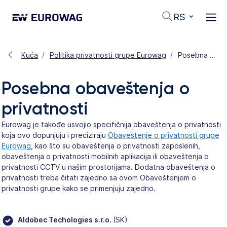
RS
Kuća
Politika privatnosti grupe Eurowag
Posebna obaveštenja o privatnosti
Posebna obaveštenja o
privatnosti
Eurowag je takođe usvojio specifičnija obaveštenja o privatnosti
koja ovo dopunjuju i preciziraju
Obaveštenje o privatnosti grupe
Eurowag
, kao što su obaveštenja o privatnosti zaposlenih,
obaveštenja o privatnosti mobilnih aplikacija ili obaveštenja o
privatnosti CCTV u našim prostorijama. Dodatna obaveštenja o
privatnosti treba čitati zajedno sa ovom Obaveštenjem o
privatnosti grupe kako se primenjuju zajedno.
Aldobec Techologies s.r.o.
(SK)