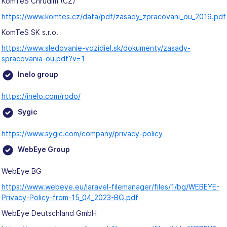
KomTeS Chrudim (CZ)
https://www.komtes.cz/data/pdf/zasady_zpracovani_ou_2019.pdf
KomTeS SK s.r.o.
https://www.sledovanie-vozidiel.sk/dokumenty/zasady-
spracovania-ou.pdf?v=1
Inelo group
https://inelo.com/rodo/
Sygic
https://www.sygic.com/company/privacy-policy
WebEye Group
WebEye BG
https://www.webeye.eu/laravel-filemanager/files/1/bg/WEBEYE-
Privacy-Policy-from-15_04_2023-BG.pdf
WebEye Deutschland GmbH