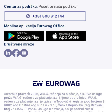
kartice)
Centar za podršku:
Posetite našu podršku
+381 800 812 144
Mobilna aplikacija Eurowag Office
(otvara
(otvara
Društvene mreže
se
se
na
na
(otvara
(otvara
(otvara
nove
nove
se
se
se
kartice)
kartice)
na
na
na
nove
nove
nove
kartice)
kartice)
kartice)
Autorska prava © 2026, W.A.G. rešenja za plaćanje, a.s. Sve usluge
pruža W.A.G. rešenja za plaćanje, a.s. i njene podružnice. W.A.G.
rešenja za plaćanje, a.s. je upisan u Trgovački registar pod brojem B
6882 kod Opštinskog suda u Pragu, Češka Republika (registrovani
broj 26415623). W.A.G. Usluge izdavanja, a.s. je podružnica u