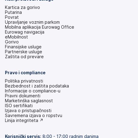
Kartica za gorivo
Putarina
Povrat
Upravljanje voznim parkom
Mobilna aplikacija Eurowag Office
Eurowag navigacija
eMobilnost
Gorivo
Finansijske usluge
Partnerske usluge
Zaštita od prevare
Pravo i compliance
Politika privatnosti
Bezbednost i zaštita podataka
Informacije o compliance-u
Pravni dokumenti
Marketinška saglasnost
ISO sertifikati
Izjava o pristupačnosti
(otvara
Savremena izjava o ropstvu
se
(otvara
Linija integriteta ↗
na
se
nove
na
kartice)
nove
Korisnički servis
:
8:00 - 17:00 radnim danima