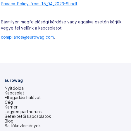
Privacy-Policy-from-15_04_2023-SI.pdf
Bármilyen megfelelőségi kérdése vagy aggálya esetén kérjük,
vegye fel velünk a kapcsolatot
compliance@eurowag.com
.
Eurowag
Nyitóoldal
Kapcsolat
Elfogadási hálózat
Cég
Karrier
Legyen partnerünk
Befektetői kapcsolatok
(új
Blog
lapon
Sajtóközlemények
nyílik