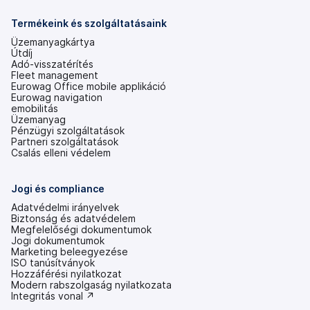
meg)
Termékeink és szolgáltatásaink
Üzemanyagkártya
Útdíj
Adó-visszatérítés
Fleet management
Eurowag Office mobile applikáció
Eurowag navigation
emobilitás
Üzemanyag
Pénzügyi szolgáltatások
Partneri szolgáltatások
Csalás elleni védelem
Jogi és compliance
Adatvédelmi irányelvek
Biztonság és adatvédelem
Megfelelőségi dokumentumok
Jogi dokumentumok
Marketing beleegyezése
ISO tanúsítványok
Hozzáférési nyilatkozat
(új
Modern rabszolgaság nyilatkozata
lapon
(új
Integritás vonal ↗
nyílik
lapon