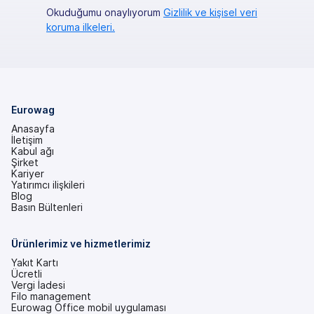
Okuduğumu onaylıyorum
Gizlilik ve kişisel veri
koruma ilkeleri.
Eurowag
Anasayfa
İletişim
Kabul ağı
Şirket
Kariyer
Yatırımcı ilişkileri
(yeni
Blog
bir
Basın Bültenleri
sekmede)
Ürünlerimiz ve hizmetlerimiz
Yakıt Kartı
Ücretli
Vergi İadesi
Filo management
Eurowag Office mobil uygulaması