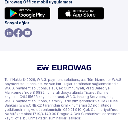
Eurowag Office mobil uygulaması
(yeni
(yeni
Sosyal ağlar
bir
bir
sekmede)
sekmede)
(yeni
(yeni
(yeni
bir
bir
bir
sekmede)
sekmede)
sekmede)
Telif Hakkı © 2026, W.A.G. payment solutions, a.s. Tüm hizmetler W.A.G.
payment solutions, a.s. ve yan kuruluşları tarafından sağlanmaktadır.
W.A.G. payment solutions, a.s., Çek Cumhuriyeti, Prag Belediye
Mahkemesi'nde B 6882 numaralı dosya altında Ticaret Siciline
kayıtlıdır (26415623 kayıt numarası). W.A.G. Issuing Services, a.s.,
W.A.G. payment solutions, a.s.'nin yüzde yüz iştirakidir ve Çek Ulusal
Bankası (www.CNB.cz) tarafından kimlik numarası (ID no.) altında
yetkilendirilmiş ve düzenlenmiştir: 050 21 910, Çek Cumhuriyeti'nde
Na Vítězné pláni 1719/4 140 00 Prague 4 Çek Cumhuriyeti adresinde
kayıtlı ofisi bulunmaktadır. Tüm hakları saklıdır.