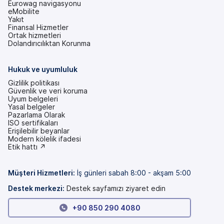
Eurowag navigasyonu
eMobilite
Yakıt
Finansal Hizmetler
Ortak hizmetleri
Dolandırıcılıktan Korunma
Hukuk ve uyumluluk
Gizlilik politikası
Güvenlik ve veri koruma
Uyum belgeleri
Yasal belgeler
Pazarlama Olarak
ISO sertifikaları
Erişilebilir beyanlar
(yeni
Modern kölelik ifadesi
bir
(yeni
Etik hattı ↗
sekmede)
bir
sekmede)
Müşteri Hizmetleri
:
İş günleri sabah 8:00 - akşam 5:00
Destek merkezi:
Destek sayfamızı ziyaret edin
+90 850 290 4080