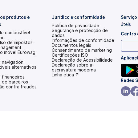
os produtos e
Jurídico e conformidade
Serviço
s
úteis
Política de privacidade
Segurança e protecção de
de combustível
Centro 
dados
em
Informações de conformidade
so de impostos
Documentos legais
anagement
Consentimento de marketing
ão móvel Eurowag
Certificações ISO
Aplicaç
Declaração de Acessibilidade
 navigation
(abre
Declaração sobre a
veis alternativos
num
escravatura moderna
novo
(abre
Linha ética ↗
 financeiros
separador)
num
(abre
Redes S
 de parceiros
novo
ão contra fraudes
num
separador)
novo
(abre
(ab
separad
num
nu
novo
no
separad
sep