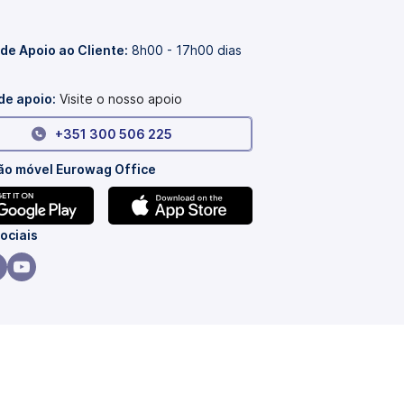
 de Apoio ao Cliente:
8h00 - 17h00 dias
de apoio:
Visite o nosso apoio
+351 300 506 225
ão móvel Eurowag Office
(abre
ociais
num
novo
re
(abre
or)
separador)
m
num
vo
novo
or)
arador)
separador)