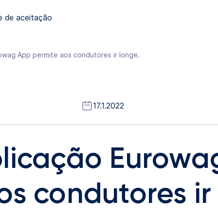
e de aceitação
owag App permite aos condutores ir longe.
17.1.2022
plicação Eurowa
os condutores ir