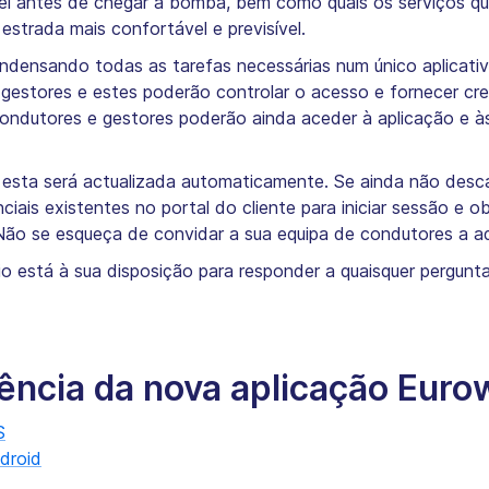
l antes de chegar à bomba, bem como quais os serviços qu
estrada mais confortável e previsível.
ondensando todas as tarefas necessárias num único aplicati
 gestores e estes poderão controlar o acesso e fornecer c
condutores e gestores poderão ainda aceder à aplicação e à
ão, esta será actualizada automaticamente. Se ainda não desc
nciais existentes no portal do cliente para iniciar sessão e 
 Não se esqueça de convidar a sua equipa de condutores a a
 está à sua disposição para responder a quaisquer perguntas
tência da nova aplicação Eu
S
droid