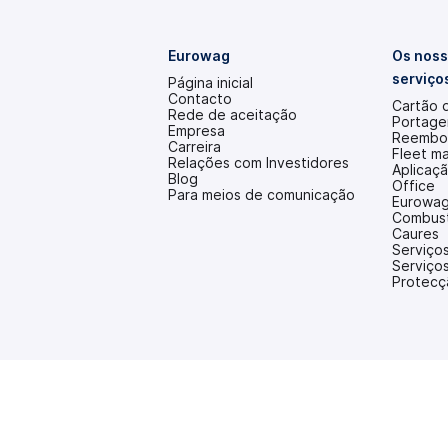
Eurowag
Os noss
serviço
Página inicial
Contacto
Cartão 
Rede de aceitação
Portag
Empresa
Reembol
Carreira
Fleet m
Relações com Investidores
Aplicaç
(abre
Blog
Office
num
Para meios de comunicação
Eurowag
novo
Combustí
separador)
Caures
Serviços
Serviços
Protecç