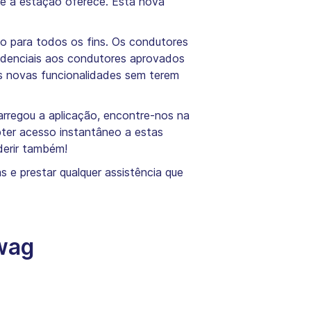
e a estação oferece. Esta nova
vo para todos os fins. Os condutores
redenciais aos condutores aprovados
s novas funcionalidades sem terem
arregou a aplicação, encontre-nos na
obter acesso instantâneo a estas
derir também!
 e prestar qualquer assistência que
rowag