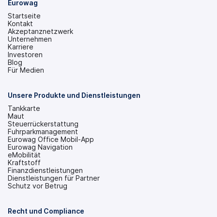
Eurowag
Startseite
Kontakt
Akzeptanznetzwerk
Unternehmen
Karriere
Investoren
(wird
Blog
in
Für Medien
einem
neuen
Tab
Unsere Produkte und Dienstleistungen
geöffnet)
Tankkarte
Maut
Steuerrückerstattung
Fuhrparkmanagement
Eurowag Office Mobil-App
Eurowag Navigation
eMobilität
Kraftstoff
Finanzdienstleistungen
Dienstleistungen für Partner
Schutz vor Betrug
Recht und Compliance