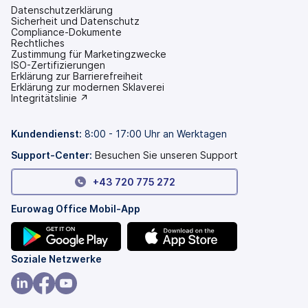
Datenschutzerklärung
Sicherheit und Datenschutz
Compliance-Dokumente
Rechtliches
Zustimmung für Marketingzwecke
ISO-Zertifizierungen
Erklärung zur Barrierefreiheit
(wird
Erklärung zur modernen Sklaverei
in
(wird
Integritätslinie ↗
einem
in
neuen
einem
Tab
neuen
Kundendienst:
8:00 - 17:00 Uhr an Werktagen
geöffnet)
Tab
geöffnet)
Support-Center:
Besuchen Sie unseren Support
+43 720 775 272
Eurowag Office Mobil-App
(wird
(wird
Soziale Netzwerke
in
in
einem
einem
(wird
(wird
(wird