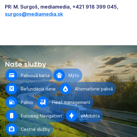
PR: M. Surgoš, mediamedia, +421 918 399 045,
surgos@mediamedia.sk
Naše služby
Palivová karta
Mýto
Refundácia dane
Alternatívne palivá
Palivo
Fleet management
Eurowag Navigation
eMobilita
Cestné služby