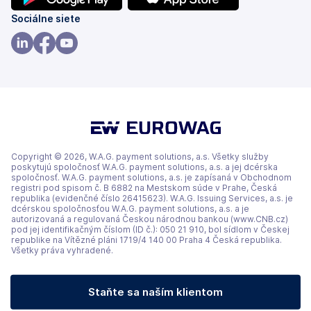
(otvoriť
(otvoriť
Sociálne siete
s
s
novou
novou
(otvoriť
(otvoriť
(otvoriť
kartou)
kartou)
s
s
s
novou
novou
novou
kartou)
kartou)
kartou)
Copyright © 2026, W.A.G. payment solutions, a.s. Všetky služby
poskytujú spoločnosť W.A.G. payment solutions, a.s. a jej dcérska
spoločnosť. W.A.G. payment solutions, a.s. je zapísaná v Obchodnom
registri pod spisom č. B 6882 na Mestskom súde v Prahe, Česká
republika (evidenčné číslo 26415623). W.A.G. Issuing Services, a.s. je
dcérskou spoločnosťou W.A.G. payment solutions, a.s. a je
autorizovaná a regulovaná Českou národnou bankou (www.CNB.cz)
pod jej identifikačným číslom (ID č.): 050 21 910, bol sídlom v Českej
republike na Vítězné pláni 1719/4 140 00 Praha 4 Česká republika.
Všetky práva vyhradené.
Staňte sa naším klientom