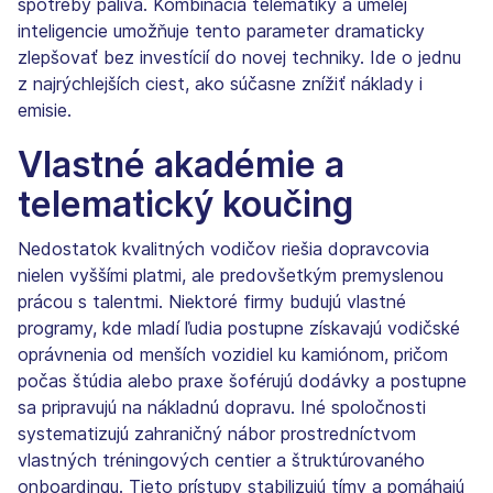
spotreby paliva. Kombinácia telematiky a umelej
inteligencie umožňuje tento parameter dramaticky
zlepšovať bez investícií do novej techniky. Ide o jednu
z najrýchlejších ciest, ako súčasne znížiť náklady i
emisie.
Vlastné akadémie a
telematický koučing
Nedostatok kvalitných vodičov riešia dopravcovia
nielen vyššími platmi, ale predovšetkým premyslenou
prácou s talentmi. Niektoré firmy budujú vlastné
programy, kde mladí ľudia postupne získavajú vodičské
oprávnenia od menších vozidiel ku kamiónom, pričom
počas štúdia alebo praxe šoférujú dodávky a postupne
sa pripravujú na nákladnú dopravu. Iné spoločnosti
systematizujú zahraničný nábor prostredníctvom
vlastných tréningových centier a štruktúrovaného
onboardingu. Tieto prístupy stabilizujú tímy a pomáhajú