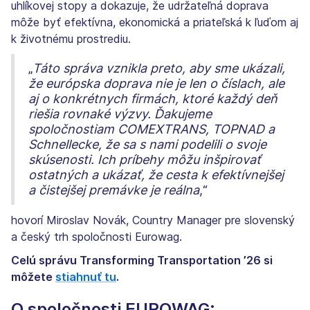
uhlíkovej stopy a dokazuje, že udržateľná doprava
môže byť efektívna, ekonomická a priateľská k ľuďom aj
k životnému prostrediu.
„
Táto správa vznikla preto, aby sme ukázali,
že európska doprava nie je len o číslach, ale
aj o konkrétnych firmách, ktoré každý deň
riešia rovnaké výzvy. Ďakujeme
spoločnostiam COMEXTRANS, TOPNAD a
Schnellecke, že sa s nami podelili o svoje
skúsenosti. Ich príbehy môžu inšpirovať
ostatných a ukázať, že cesta k efektívnejšej
a čistejšej premávke je reálna
,“
hovorí Miroslav Novák, Country Manager pre slovenský
a český trh spoločnosti Eurowag.
Celú správu Transforming Transportation ’26 si
môžete
stiahnuť tu
.
O spoločnosti EUROWAG: