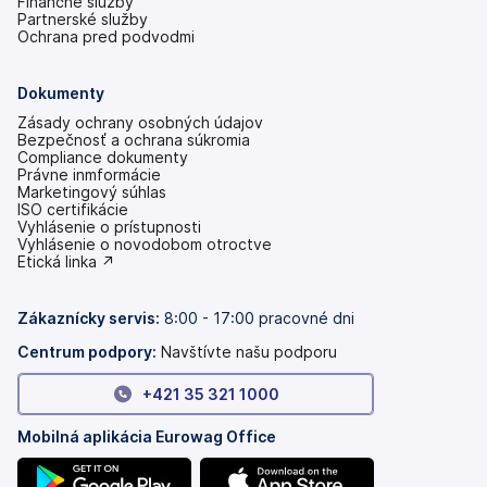
Finančné služby
Partnerské služby
Ochrana pred podvodmi
Dokumenty
Zásady ochrany osobných údajov
Bezpečnosť a ochrana súkromia
Compliance dokumenty
Právne inmformácie
Marketingový súhlas
ISO certifikácie
Vyhlásenie o prístupnosti
(otvoriť
Vyhlásenie o novodobom otroctve
s
(otvoriť
Etická linka ↗
novou
s
kartou)
novou
kartou)
Zákaznícky servis:
8:00 - 17:00 pracovné dni
Centrum podpory:
Navštívte našu podporu
+421 35 321 1000
Mobilná aplikácia Eurowag Office