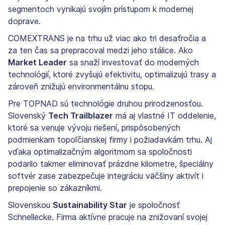
segmentoch vynikajú svojím prístupom k modernej
doprave.
COMEXTRANS je na trhu už viac ako tri desaťročia a
za ten čas sa prepracoval medzi jeho stálice. Ako
Market Leader
sa snaží investovať do moderných
technológií, ktoré zvyšujú efektivitu, optimalizujú trasy a
zároveň znižujú environmentálnu stopu.
Pre TOPNAD sú technológie druhou prirodzenosťou.
Slovenský
Tech Trailblazer
má aj vlastné IT oddelenie,
ktoré sa venuje vývoju riešení, prispôsobených
podmienkam topoľčianskej firmy i požiadavkám trhu. Aj
vďaka optimalizačným algoritmom sa spoločnosti
podarilo takmer eliminovať prázdne kilometre, špeciálny
softvér zase zabezpečuje integráciu väčšiny aktivít i
prepojenie so zákazníkmi.
Slovenskou
Sustainability Star
je spoločnosť
Schnellecke. Firma aktívne pracuje na znižovaní svojej