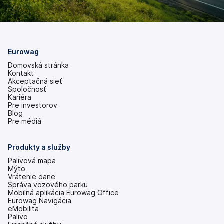
Eurowag
Domovská stránka
Kontakt
Akceptačná sieť
Spoločnosť
Kariéra
Pre investorov
(otvoriť
Blog
s
Pre médiá
novou
kartou)
Produkty a služby
Palivová mapa
Mýto
Vrátenie dane
Správa vozového parku
Mobilná aplikácia Eurowag Office
Eurowag Navigácia
eMobilita
Palivo