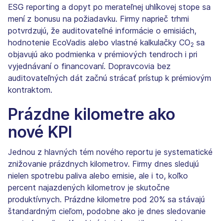
ESG reporting a dopyt po merateľnej uhlíkovej stope sa
mení z bonusu na požiadavku. Firmy naprieč trhmi
potvrdzujú, že auditovateľné informácie o emisiách,
hodnotenie EcoVadis alebo vlastné kalkulačky CO
sa
2
objavujú ako podmienka v prémiových tendroch i pri
vyjednávaní o financovaní. Dopravcovia bez
auditovateľných dát začnú strácať prístup k prémiovým
kontraktom.
Prázdne kilometre ako
nové KPI
Jednou z hlavných tém nového reportu je systematické
znižovanie prázdnych kilometrov. Firmy dnes sledujú
nielen spotrebu paliva alebo emisie, ale i to, koľko
percent najazdených kilometrov je skutočne
produktívnych. Prázdne kilometre pod 20% sa stávajú
štandardným cieľom, podobne ako je dnes sledovanie